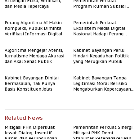
AI dengan Etika, Verifikasi,
Pemerintah Perkuat
dan Media Tepercaya
Program Rumah Subsidi
untuk Masyarakat
Berpenghasilan Rendah
Perang Algoritma AI Makin
Pemerintah Perkuat
Kompleks, Publik Diminta
Ekosistem Media Digital
Verifikasi Informasi Digital
Nasional Hadapi Perang
Algoritma AI
Algoritma Mengejar Atensi,
Kabinet Bayangan Perlu
Jurnalisme Menjaga Akurasi
Hindari Kegaduhan Politik
dan Akal Sehat Publik
yang Merugikan Publik
Kabinet Bayangan Dinilai
Kabinet Bayangan Tanpa
Bermasalah, Tak Punya
Legitimasi Moral Berisiko
Basis Konstituen Jelas
Mengaburkan Kepercayaan
Publik
Related News
Mitigasi PHK Diperkuat
Pemerintah Perkuat Sinergi
lewat Dialog, Insentif
Mitigasi PHK Demi
Bisnis, dan Perlindungan
Stabilitas Ketenagakerjaan