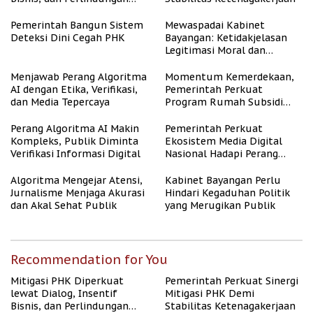
Tenaga Kerja
Pemerintah Bangun Sistem
Mewaspadai Kabinet
Deteksi Dini Cegah PHK
Bayangan: Ketidakjelasan
Legitimasi Moral dan
Representasi
Menjawab Perang Algoritma
Momentum Kemerdekaan,
AI dengan Etika, Verifikasi,
Pemerintah Perkuat
dan Media Tepercaya
Program Rumah Subsidi
untuk Masyarakat
Berpenghasilan Rendah
Perang Algoritma AI Makin
Pemerintah Perkuat
Kompleks, Publik Diminta
Ekosistem Media Digital
Verifikasi Informasi Digital
Nasional Hadapi Perang
Algoritma AI
Algoritma Mengejar Atensi,
Kabinet Bayangan Perlu
Jurnalisme Menjaga Akurasi
Hindari Kegaduhan Politik
dan Akal Sehat Publik
yang Merugikan Publik
Recommendation for You
Mitigasi PHK Diperkuat
Pemerintah Perkuat Sinergi
lewat Dialog, Insentif
Mitigasi PHK Demi
Bisnis, dan Perlindungan
Stabilitas Ketenagakerjaan