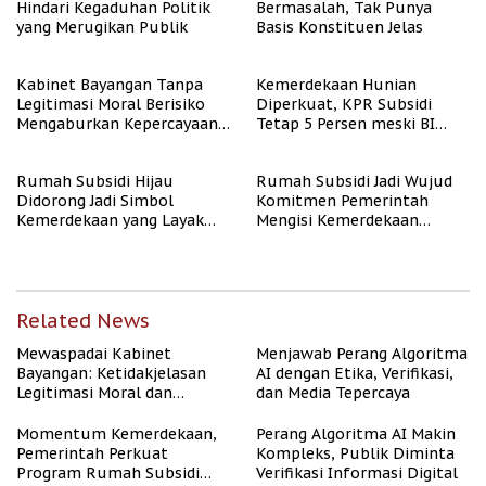
Hindari Kegaduhan Politik
Bermasalah, Tak Punya
yang Merugikan Publik
Basis Konstituen Jelas
Kabinet Bayangan Tanpa
Kemerdekaan Hunian
Legitimasi Moral Berisiko
Diperkuat, KPR Subsidi
Mengaburkan Kepercayaan
Tetap 5 Persen meski BI
Publik
Rate Naik
Rumah Subsidi Hijau
Rumah Subsidi Jadi Wujud
Didorong Jadi Simbol
Komitmen Pemerintah
Kemerdekaan yang Layak
Mengisi Kemerdekaan
dan Asri
dengan Kesejahteraan
Related News
Mewaspadai Kabinet
Menjawab Perang Algoritma
Bayangan: Ketidakjelasan
AI dengan Etika, Verifikasi,
Legitimasi Moral dan
dan Media Tepercaya
Representasi
Momentum Kemerdekaan,
Perang Algoritma AI Makin
Pemerintah Perkuat
Kompleks, Publik Diminta
Program Rumah Subsidi
Verifikasi Informasi Digital