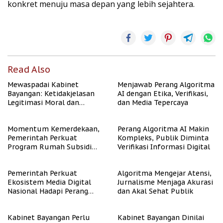
konkret menuju masa depan yang lebih sejahtera.
Read Also
Mewaspadai Kabinet
Menjawab Perang Algoritma
Bayangan: Ketidakjelasan
AI dengan Etika, Verifikasi,
Legitimasi Moral dan
dan Media Tepercaya
Representasi
Momentum Kemerdekaan,
Perang Algoritma AI Makin
Pemerintah Perkuat
Kompleks, Publik Diminta
Program Rumah Subsidi
Verifikasi Informasi Digital
untuk Masyarakat
Berpenghasilan Rendah
Pemerintah Perkuat
Algoritma Mengejar Atensi,
Ekosistem Media Digital
Jurnalisme Menjaga Akurasi
Nasional Hadapi Perang
dan Akal Sehat Publik
Algoritma AI
Kabinet Bayangan Perlu
Kabinet Bayangan Dinilai