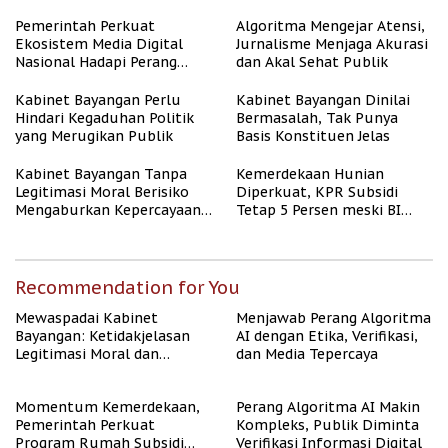
untuk Masyarakat
Berpenghasilan Rendah
Pemerintah Perkuat
Algoritma Mengejar Atensi,
Ekosistem Media Digital
Jurnalisme Menjaga Akurasi
Nasional Hadapi Perang
dan Akal Sehat Publik
Algoritma AI
Kabinet Bayangan Perlu
Kabinet Bayangan Dinilai
Hindari Kegaduhan Politik
Bermasalah, Tak Punya
yang Merugikan Publik
Basis Konstituen Jelas
Kabinet Bayangan Tanpa
Kemerdekaan Hunian
Legitimasi Moral Berisiko
Diperkuat, KPR Subsidi
Mengaburkan Kepercayaan
Tetap 5 Persen meski BI
Publik
Rate Naik
Recommendation for You
Mewaspadai Kabinet
Menjawab Perang Algoritma
Bayangan: Ketidakjelasan
AI dengan Etika, Verifikasi,
Legitimasi Moral dan
dan Media Tepercaya
Representasi
Momentum Kemerdekaan,
Perang Algoritma AI Makin
Pemerintah Perkuat
Kompleks, Publik Diminta
Program Rumah Subsidi
Verifikasi Informasi Digital