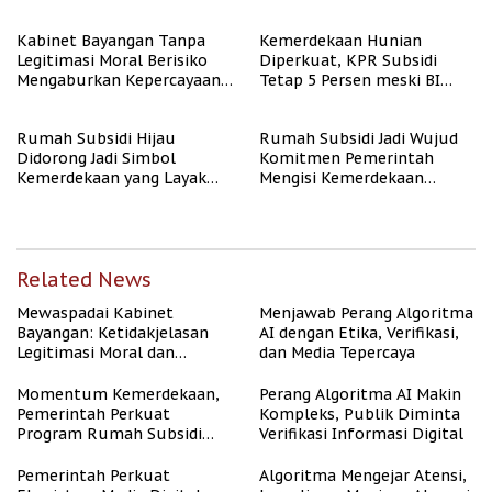
Kabinet Bayangan Tanpa
Kemerdekaan Hunian
Legitimasi Moral Berisiko
Diperkuat, KPR Subsidi
Mengaburkan Kepercayaan
Tetap 5 Persen meski BI
Publik
Rate Naik
Rumah Subsidi Hijau
Rumah Subsidi Jadi Wujud
Didorong Jadi Simbol
Komitmen Pemerintah
Kemerdekaan yang Layak
Mengisi Kemerdekaan
dan Asri
dengan Kesejahteraan
Related News
Mewaspadai Kabinet
Menjawab Perang Algoritma
Bayangan: Ketidakjelasan
AI dengan Etika, Verifikasi,
Legitimasi Moral dan
dan Media Tepercaya
Representasi
Momentum Kemerdekaan,
Perang Algoritma AI Makin
Pemerintah Perkuat
Kompleks, Publik Diminta
Program Rumah Subsidi
Verifikasi Informasi Digital
untuk Masyarakat
Berpenghasilan Rendah
Pemerintah Perkuat
Algoritma Mengejar Atensi,