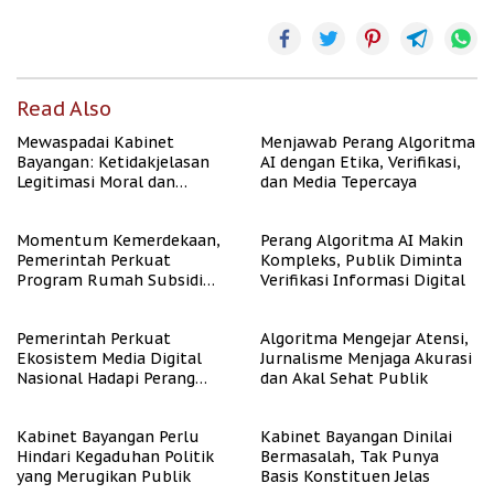
Read Also
Mewaspadai Kabinet
Menjawab Perang Algoritma
Bayangan: Ketidakjelasan
AI dengan Etika, Verifikasi,
Legitimasi Moral dan
dan Media Tepercaya
Representasi
Momentum Kemerdekaan,
Perang Algoritma AI Makin
Pemerintah Perkuat
Kompleks, Publik Diminta
Program Rumah Subsidi
Verifikasi Informasi Digital
untuk Masyarakat
Berpenghasilan Rendah
Pemerintah Perkuat
Algoritma Mengejar Atensi,
Ekosistem Media Digital
Jurnalisme Menjaga Akurasi
Nasional Hadapi Perang
dan Akal Sehat Publik
Algoritma AI
Kabinet Bayangan Perlu
Kabinet Bayangan Dinilai
Hindari Kegaduhan Politik
Bermasalah, Tak Punya
yang Merugikan Publik
Basis Konstituen Jelas