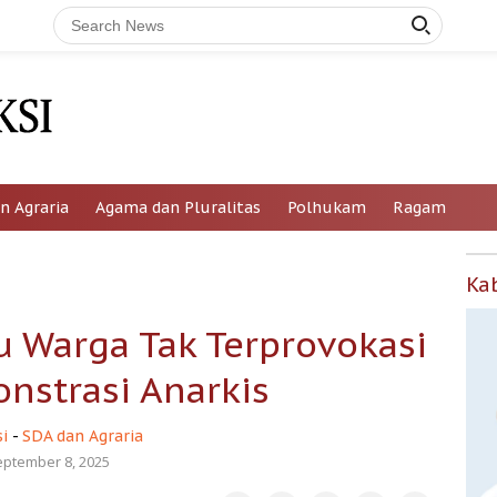
n Agraria
Agama dan Pluralitas
Polhukam
Ragam
Ka
 Warga Tak Terprovokasi
nstrasi Anarkis
i
-
SDA dan Agraria
eptember 8, 2025