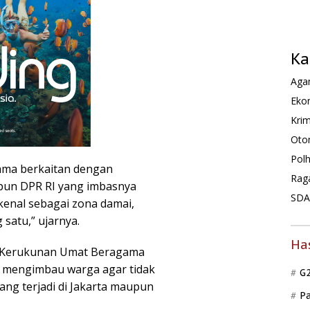
Ka
Agam
Ekon
Krim
Oto
Pol
tama berkaitan dengan
Rag
upun DPR RI yang imbasnya
SDA 
ikenal sebagai zona damai,
 satu,” ujarnya.
Ha
m Kerukunan Umat Beragama
Ia mengimbau warga agar tidak
G
ng terjadi di Jakarta maupun
P