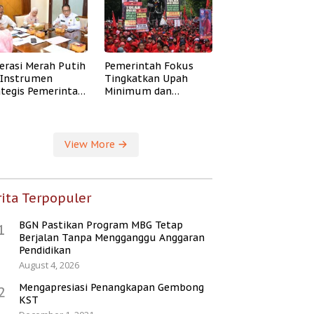
erasi Merah Putih
Pemerintah Fokus
i Instrumen
Tingkatkan Upah
ategis Pemerintah
Minimum dan
ingkatkan
Jaminan Sosial Buruh
ejahteraan Desa
View More
ita Terpopuler
BGN Pastikan Program MBG Tetap
1
Berjalan Tanpa Mengganggu Anggaran
Pendidikan
August 4, 2026
Mengapresiasi Penangkapan Gembong
2
KST