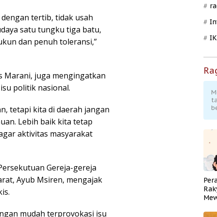
ra
 dengan tertib, tidak usah
In
udaya satu tungku tiga batu,
I
ukun dan penuh toleransi,”
Ra
Yos Marani, juga mengingatkan
su politik nasional.
M
t
b
, tetapi kita di daerah jangan
an. Lebih baik kita tetap
gar aktivitas masyarakat
Persekutuan Gereja-gereja
arat, Ayub Msiren, mengajak
Per
Rak
is.
Mew
Pend
angan mudah terprovokasi isu