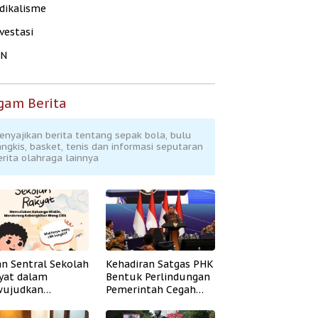
dikalisme
vestasi
KN
gam Berita
enyajikan berita tentang sepak bola, bulu
angkis, basket, tenis dan informasi seputaran
erita olahraga lainnya
an Sentral Sekolah
Kehadiran Satgas PHK
yat dalam
Bentuk Perlindungan
ujudkan
Pemerintah Cegah
idikan Inklusif
Badai PHK