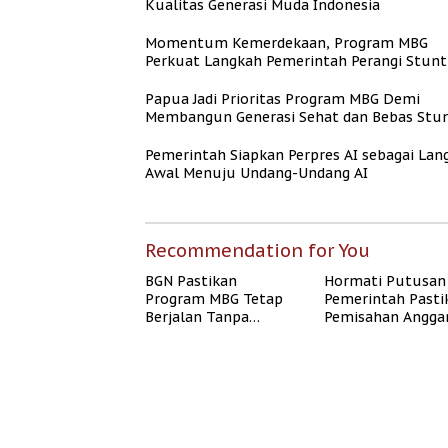
Kualitas Generasi Muda Indonesia
Momentum Kemerdekaan, Program MBG
Perkuat Langkah Pemerintah Perangi Stunt
Papua Jadi Prioritas Program MBG Demi
Membangun Generasi Sehat dan Bebas Stun
Pemerintah Siapkan Perpres AI sebagai Lan
Awal Menuju Undang-Undang AI
Recommendation for You
BGN Pastikan
Hormati Putusan
Program MBG Tetap
Pemerintah Pasti
Berjalan Tanpa
Pemisahan Angga
Mengganggu
MBG Berjalan Ter
Anggaran Pendidikan