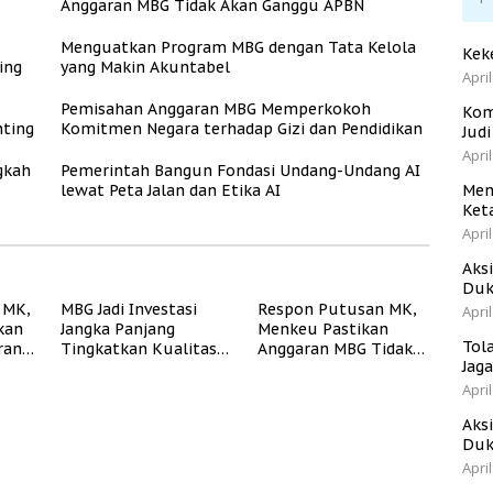
Anggaran MBG Tidak Akan Ganggu APBN
Menguatkan Program MBG dengan Tata Kelola
Kek
ing
yang Makin Akuntabel
April
Pemisahan Anggaran MBG Memperkokoh
Kom
ting
Komitmen Negara terhadap Gizi dan Pendidikan
Jud
April
gkah
Pemerintah Bangun Fondasi Undang-Undang AI
lewat Peta Jalan dan Etika AI
Men
Ket
April
Aks
Duk
 MK,
MBG Jadi Investasi
Respon Putusan MK,
April
kan
Jangka Panjang
Menkeu Pastikan
Tol
ran
Tingkatkan Kualitas
Anggaran MBG Tidak
Jag
ukur
Generasi Muda
Akan Ganggu APBN
Indonesia
April
Aks
Duk
April