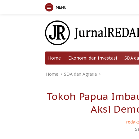
MENU
Skip
to
content
Home
Ekonomi dan Investasi
SDA da
Home
SDA dan Agraria
Tokoh Papua Imbau
Aksi Demo
redaks
S