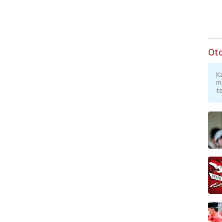
Ot
K
m
te