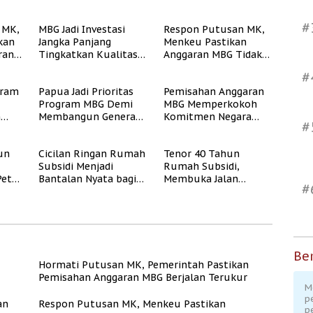
#
 MK,
MBG Jadi Investasi
Respon Putusan MK,
kan
Jangka Panjang
Menkeu Pastikan
ran
Tingkatkan Kualitas
Anggaran MBG Tidak
ukur
Generasi Muda
Akan Ganggu APBN
#
Indonesia
gram
Papua Jadi Prioritas
Pemisahan Anggaran
Program MBG Demi
MBG Memperkokoh
n
Membangun Generasi
Komitmen Negara
#
Sehat dan Bebas
terhadap Gizi dan
Stunting
Pendidikan
un
Cicilan Ringan Rumah
Tenor 40 Tahun
Subsidi Menjadi
Rumah Subsidi,
Peta
Bantalan Nyata bagi
Membuka Jalan
#
Pekerja Informal
Hunian Layak bagi
MBR
Ber
Hormati Putusan MK, Pemerintah Pastikan
Pemisahan Anggaran MBG Berjalan Terukur
M
p
an
Respon Putusan MK, Menkeu Pastikan
p