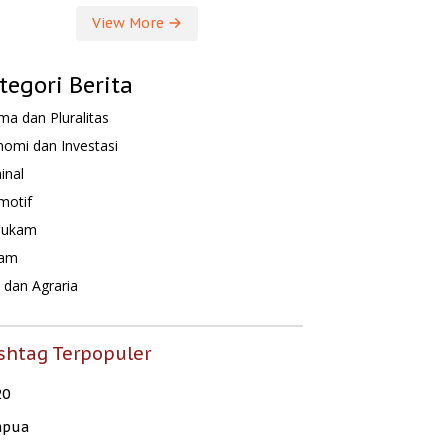
View More
tegori Berita
a dan Pluralitas
omi dan Investasi
inal
motif
hukam
am
dan Agraria
shtag Terpopuler
20
apua