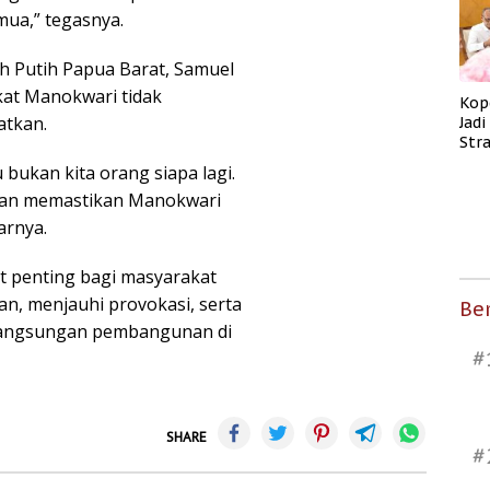
mua,” tegasnya.
h Putih Papua Barat, Samuel
at Manokwari tidak
Kop
atkan.
Jad
Str
Men
 bukan kita orang siapa lagi.
Kes
 dan memastikan Manokwari
arnya.
t penting bagi masyarakat
n, menjauhi provokasi, serta
Ber
angsungan pembangunan di
#
SHARE
#