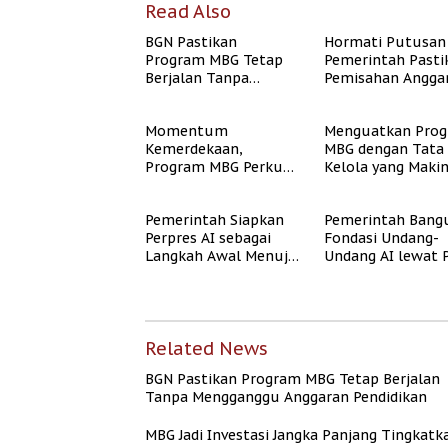
Read Also
BGN Pastikan
Hormati Putusan
Program MBG Tetap
Pemerintah Pasti
Berjalan Tanpa
Pemisahan Angga
Mengganggu
MBG Berjalan Ter
Anggaran Pendidikan
Momentum
Menguatkan Pro
Kemerdekaan,
MBG dengan Tata
Program MBG Perkuat
Kelola yang Maki
Langkah Pemerintah
Akuntabel
Perangi Stunting
Pemerintah Siapkan
Pemerintah Bang
Perpres AI sebagai
Fondasi Undang-
Langkah Awal Menuju
Undang AI lewat 
Undang-Undang AI
Jalan dan Etika AI
Related News
BGN Pastikan Program MBG Tetap Berjalan
Tanpa Mengganggu Anggaran Pendidikan
MBG Jadi Investasi Jangka Panjang Tingkatk