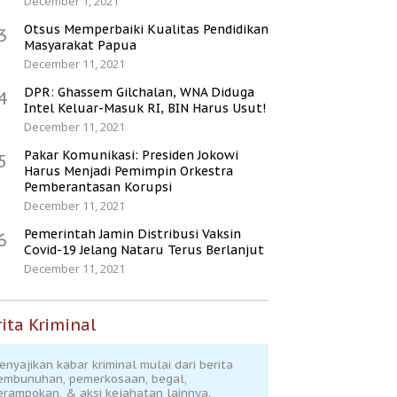
December 1, 2021
Otsus Memperbaiki Kualitas Pendidikan
3
Masyarakat Papua
December 11, 2021
DPR: Ghassem Gilchalan, WNA Diduga
4
Intel Keluar-Masuk RI, BIN Harus Usut!
December 11, 2021
Pakar Komunikasi: Presiden Jokowi
5
Harus Menjadi Pemimpin Orkestra
Pemberantasan Korupsi
December 11, 2021
Pemerintah Jamin Distribusi Vaksin
6
Covid-19 Jelang Nataru Terus Berlanjut
December 11, 2021
ita Kriminal
enyajikan kabar kriminal mulai dari berita
embunuhan, pemerkosaan, begal,
erampokan, & aksi kejahatan lainnya.