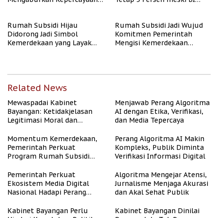
Publik
Rate Naik
Rumah Subsidi Hijau
Rumah Subsidi Jadi Wujud
Didorong Jadi Simbol
Komitmen Pemerintah
Kemerdekaan yang Layak
Mengisi Kemerdekaan
dan Asri
dengan Kesejahteraan
Related News
Mewaspadai Kabinet
Menjawab Perang Algoritma
Bayangan: Ketidakjelasan
AI dengan Etika, Verifikasi,
Legitimasi Moral dan
dan Media Tepercaya
Representasi
Momentum Kemerdekaan,
Perang Algoritma AI Makin
Pemerintah Perkuat
Kompleks, Publik Diminta
Program Rumah Subsidi
Verifikasi Informasi Digital
untuk Masyarakat
Berpenghasilan Rendah
Pemerintah Perkuat
Algoritma Mengejar Atensi,
Ekosistem Media Digital
Jurnalisme Menjaga Akurasi
Nasional Hadapi Perang
dan Akal Sehat Publik
Algoritma AI
Kabinet Bayangan Perlu
Kabinet Bayangan Dinilai