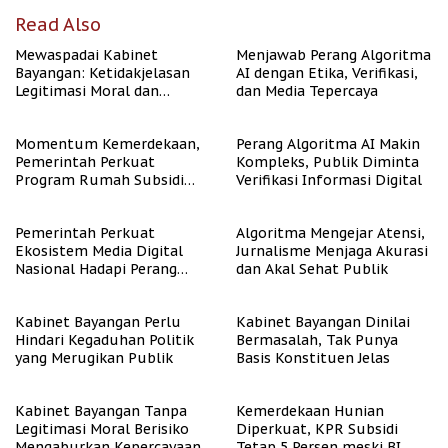
Read Also
Mewaspadai Kabinet
Menjawab Perang Algoritma
Bayangan: Ketidakjelasan
AI dengan Etika, Verifikasi,
Legitimasi Moral dan
dan Media Tepercaya
Representasi
Momentum Kemerdekaan,
Perang Algoritma AI Makin
Pemerintah Perkuat
Kompleks, Publik Diminta
Program Rumah Subsidi
Verifikasi Informasi Digital
untuk Masyarakat
Berpenghasilan Rendah
Pemerintah Perkuat
Algoritma Mengejar Atensi,
Ekosistem Media Digital
Jurnalisme Menjaga Akurasi
Nasional Hadapi Perang
dan Akal Sehat Publik
Algoritma AI
Kabinet Bayangan Perlu
Kabinet Bayangan Dinilai
Hindari Kegaduhan Politik
Bermasalah, Tak Punya
yang Merugikan Publik
Basis Konstituen Jelas
Kabinet Bayangan Tanpa
Kemerdekaan Hunian
Legitimasi Moral Berisiko
Diperkuat, KPR Subsidi
Mengaburkan Kepercayaan
Tetap 5 Persen meski BI