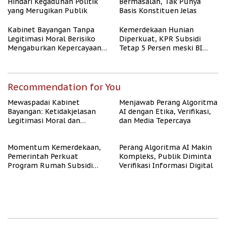
Hindari Kegaduhan Politik
Bermasalah, Tak Punya
yang Merugikan Publik
Basis Konstituen Jelas
Kabinet Bayangan Tanpa
Kemerdekaan Hunian
Legitimasi Moral Berisiko
Diperkuat, KPR Subsidi
Mengaburkan Kepercayaan
Tetap 5 Persen meski BI
Publik
Rate Naik
Recommendation for You
Mewaspadai Kabinet
Menjawab Perang Algoritma
Bayangan: Ketidakjelasan
AI dengan Etika, Verifikasi,
Legitimasi Moral dan
dan Media Tepercaya
Representasi
Momentum Kemerdekaan,
Perang Algoritma AI Makin
Pemerintah Perkuat
Kompleks, Publik Diminta
Program Rumah Subsidi
Verifikasi Informasi Digital
untuk Masyarakat
Berpenghasilan Rendah