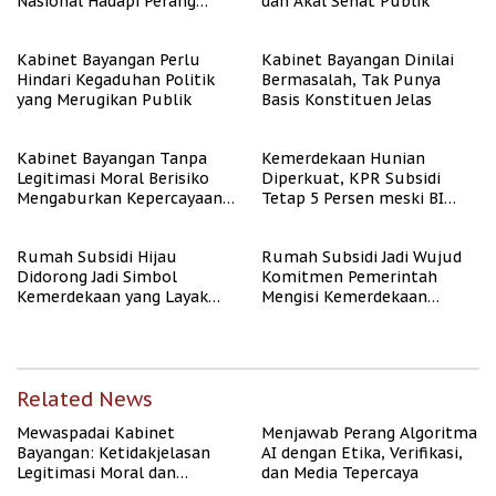
Nasional Hadapi Perang
dan Akal Sehat Publik
Algoritma AI
Kabinet Bayangan Perlu
Kabinet Bayangan Dinilai
Hindari Kegaduhan Politik
Bermasalah, Tak Punya
yang Merugikan Publik
Basis Konstituen Jelas
Kabinet Bayangan Tanpa
Kemerdekaan Hunian
Legitimasi Moral Berisiko
Diperkuat, KPR Subsidi
Mengaburkan Kepercayaan
Tetap 5 Persen meski BI
Publik
Rate Naik
Rumah Subsidi Hijau
Rumah Subsidi Jadi Wujud
Didorong Jadi Simbol
Komitmen Pemerintah
Kemerdekaan yang Layak
Mengisi Kemerdekaan
dan Asri
dengan Kesejahteraan
Related News
Mewaspadai Kabinet
Menjawab Perang Algoritma
Bayangan: Ketidakjelasan
AI dengan Etika, Verifikasi,
Legitimasi Moral dan
dan Media Tepercaya
Representasi