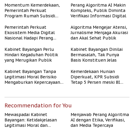
Momentum Kemerdekaan,
Perang Algoritma AI Makin
Pemerintah Perkuat
Kompleks, Publik Diminta
Program Rumah Subsidi
Verifikasi Informasi Digital
untuk Masyarakat
Berpenghasilan Rendah
Pemerintah Perkuat
Algoritma Mengejar Atensi,
Ekosistem Media Digital
Jurnalisme Menjaga Akurasi
Nasional Hadapi Perang
dan Akal Sehat Publik
Algoritma AI
Kabinet Bayangan Perlu
Kabinet Bayangan Dinilai
Hindari Kegaduhan Politik
Bermasalah, Tak Punya
yang Merugikan Publik
Basis Konstituen Jelas
Kabinet Bayangan Tanpa
Kemerdekaan Hunian
Legitimasi Moral Berisiko
Diperkuat, KPR Subsidi
Mengaburkan Kepercayaan
Tetap 5 Persen meski BI
Publik
Rate Naik
Recommendation for You
Mewaspadai Kabinet
Menjawab Perang Algoritma
Bayangan: Ketidakjelasan
AI dengan Etika, Verifikasi,
Legitimasi Moral dan
dan Media Tepercaya
Representasi