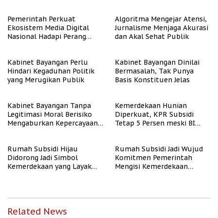
untuk Masyarakat
Berpenghasilan Rendah
Pemerintah Perkuat
Algoritma Mengejar Atensi,
Ekosistem Media Digital
Jurnalisme Menjaga Akurasi
Nasional Hadapi Perang
dan Akal Sehat Publik
Algoritma AI
Kabinet Bayangan Perlu
Kabinet Bayangan Dinilai
Hindari Kegaduhan Politik
Bermasalah, Tak Punya
yang Merugikan Publik
Basis Konstituen Jelas
Kabinet Bayangan Tanpa
Kemerdekaan Hunian
Legitimasi Moral Berisiko
Diperkuat, KPR Subsidi
Mengaburkan Kepercayaan
Tetap 5 Persen meski BI
Publik
Rate Naik
Rumah Subsidi Hijau
Rumah Subsidi Jadi Wujud
Didorong Jadi Simbol
Komitmen Pemerintah
Kemerdekaan yang Layak
Mengisi Kemerdekaan
dan Asri
dengan Kesejahteraan
Related News