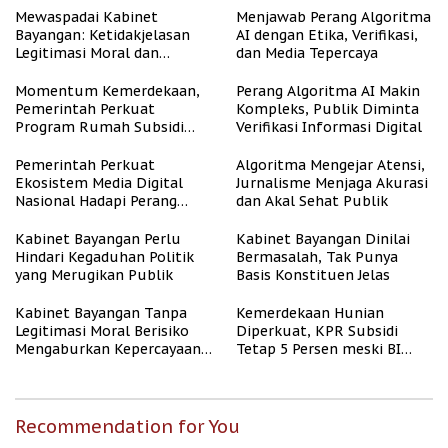
Mewaspadai Kabinet
Menjawab Perang Algoritma
Bayangan: Ketidakjelasan
AI dengan Etika, Verifikasi,
Legitimasi Moral dan
dan Media Tepercaya
Representasi
Momentum Kemerdekaan,
Perang Algoritma AI Makin
Pemerintah Perkuat
Kompleks, Publik Diminta
Program Rumah Subsidi
Verifikasi Informasi Digital
untuk Masyarakat
Berpenghasilan Rendah
Pemerintah Perkuat
Algoritma Mengejar Atensi,
Ekosistem Media Digital
Jurnalisme Menjaga Akurasi
Nasional Hadapi Perang
dan Akal Sehat Publik
Algoritma AI
Kabinet Bayangan Perlu
Kabinet Bayangan Dinilai
Hindari Kegaduhan Politik
Bermasalah, Tak Punya
yang Merugikan Publik
Basis Konstituen Jelas
Kabinet Bayangan Tanpa
Kemerdekaan Hunian
Legitimasi Moral Berisiko
Diperkuat, KPR Subsidi
Mengaburkan Kepercayaan
Tetap 5 Persen meski BI
Publik
Rate Naik
Recommendation for You