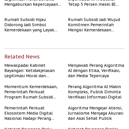
Mengaburkan Kepercayaan
Tetap 5 Persen meski BI
Publik
Rate Naik
Rumah Subsidi Hijau
Rumah Subsidi Jadi Wujud
Didorong Jadi Simbol
Komitmen Pemerintah
Kemerdekaan yang Layak
Mengisi Kemerdekaan
dan Asri
dengan Kesejahteraan
Related News
Mewaspadai Kabinet
Menjawab Perang Algoritma
Bayangan: Ketidakjelasan
AI dengan Etika, Verifikasi,
Legitimasi Moral dan
dan Media Tepercaya
Representasi
Momentum Kemerdekaan,
Perang Algoritma AI Makin
Pemerintah Perkuat
Kompleks, Publik Diminta
Program Rumah Subsidi
Verifikasi Informasi Digital
untuk Masyarakat
Berpenghasilan Rendah
Pemerintah Perkuat
Algoritma Mengejar Atensi,
Ekosistem Media Digital
Jurnalisme Menjaga Akurasi
Nasional Hadapi Perang
dan Akal Sehat Publik
Algoritma AI