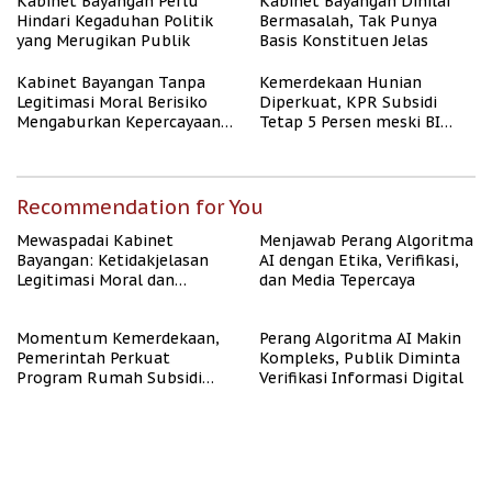
Kabinet Bayangan Perlu
Kabinet Bayangan Dinilai
Hindari Kegaduhan Politik
Bermasalah, Tak Punya
yang Merugikan Publik
Basis Konstituen Jelas
Kabinet Bayangan Tanpa
Kemerdekaan Hunian
Legitimasi Moral Berisiko
Diperkuat, KPR Subsidi
Mengaburkan Kepercayaan
Tetap 5 Persen meski BI
Publik
Rate Naik
Recommendation for You
Mewaspadai Kabinet
Menjawab Perang Algoritma
Bayangan: Ketidakjelasan
AI dengan Etika, Verifikasi,
Legitimasi Moral dan
dan Media Tepercaya
Representasi
Momentum Kemerdekaan,
Perang Algoritma AI Makin
Pemerintah Perkuat
Kompleks, Publik Diminta
Program Rumah Subsidi
Verifikasi Informasi Digital
untuk Masyarakat
Berpenghasilan Rendah