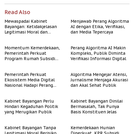
Read Also
Mewaspadai Kabinet
Menjawab Perang Algoritma
Bayangan: Ketidakjelasan
AI dengan Etika, Verifikasi,
Legitimasi Moral dan
dan Media Tepercaya
Representasi
Momentum Kemerdekaan,
Perang Algoritma AI Makin
Pemerintah Perkuat
Kompleks, Publik Diminta
Program Rumah Subsidi
Verifikasi Informasi Digital
untuk Masyarakat
Berpenghasilan Rendah
Pemerintah Perkuat
Algoritma Mengejar Atensi,
Ekosistem Media Digital
Jurnalisme Menjaga Akurasi
Nasional Hadapi Perang
dan Akal Sehat Publik
Algoritma AI
Kabinet Bayangan Perlu
Kabinet Bayangan Dinilai
Hindari Kegaduhan Politik
Bermasalah, Tak Punya
yang Merugikan Publik
Basis Konstituen Jelas
Kabinet Bayangan Tanpa
Kemerdekaan Hunian
Legitimasi Moral Berisiko
Diperkuat, KPR Subsidi