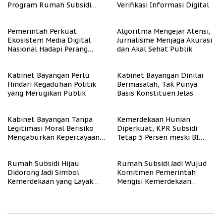
Program Rumah Subsidi
Verifikasi Informasi Digital
untuk Masyarakat
Berpenghasilan Rendah
Pemerintah Perkuat
Algoritma Mengejar Atensi,
Ekosistem Media Digital
Jurnalisme Menjaga Akurasi
Nasional Hadapi Perang
dan Akal Sehat Publik
Algoritma AI
Kabinet Bayangan Perlu
Kabinet Bayangan Dinilai
Hindari Kegaduhan Politik
Bermasalah, Tak Punya
yang Merugikan Publik
Basis Konstituen Jelas
Kabinet Bayangan Tanpa
Kemerdekaan Hunian
Legitimasi Moral Berisiko
Diperkuat, KPR Subsidi
Mengaburkan Kepercayaan
Tetap 5 Persen meski BI
Publik
Rate Naik
Rumah Subsidi Hijau
Rumah Subsidi Jadi Wujud
Didorong Jadi Simbol
Komitmen Pemerintah
Kemerdekaan yang Layak
Mengisi Kemerdekaan
dan Asri
dengan Kesejahteraan