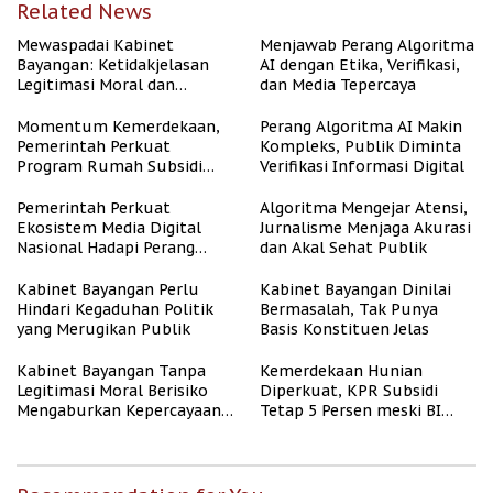
Related News
Mewaspadai Kabinet
Menjawab Perang Algoritma
Bayangan: Ketidakjelasan
AI dengan Etika, Verifikasi,
Legitimasi Moral dan
dan Media Tepercaya
Representasi
Momentum Kemerdekaan,
Perang Algoritma AI Makin
Pemerintah Perkuat
Kompleks, Publik Diminta
Program Rumah Subsidi
Verifikasi Informasi Digital
untuk Masyarakat
Berpenghasilan Rendah
Pemerintah Perkuat
Algoritma Mengejar Atensi,
Ekosistem Media Digital
Jurnalisme Menjaga Akurasi
Nasional Hadapi Perang
dan Akal Sehat Publik
Algoritma AI
Kabinet Bayangan Perlu
Kabinet Bayangan Dinilai
Hindari Kegaduhan Politik
Bermasalah, Tak Punya
yang Merugikan Publik
Basis Konstituen Jelas
Kabinet Bayangan Tanpa
Kemerdekaan Hunian
Legitimasi Moral Berisiko
Diperkuat, KPR Subsidi
Mengaburkan Kepercayaan
Tetap 5 Persen meski BI
Publik
Rate Naik