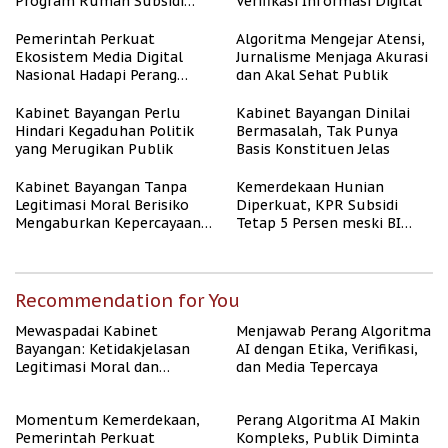
Program Rumah Subsidi
Verifikasi Informasi Digital
untuk Masyarakat
Berpenghasilan Rendah
Pemerintah Perkuat
Algoritma Mengejar Atensi,
Ekosistem Media Digital
Jurnalisme Menjaga Akurasi
Nasional Hadapi Perang
dan Akal Sehat Publik
Algoritma AI
Kabinet Bayangan Perlu
Kabinet Bayangan Dinilai
Hindari Kegaduhan Politik
Bermasalah, Tak Punya
yang Merugikan Publik
Basis Konstituen Jelas
Kabinet Bayangan Tanpa
Kemerdekaan Hunian
Legitimasi Moral Berisiko
Diperkuat, KPR Subsidi
Mengaburkan Kepercayaan
Tetap 5 Persen meski BI
Publik
Rate Naik
Recommendation for You
Mewaspadai Kabinet
Menjawab Perang Algoritma
Bayangan: Ketidakjelasan
AI dengan Etika, Verifikasi,
Legitimasi Moral dan
dan Media Tepercaya
Representasi
Momentum Kemerdekaan,
Perang Algoritma AI Makin
Pemerintah Perkuat
Kompleks, Publik Diminta