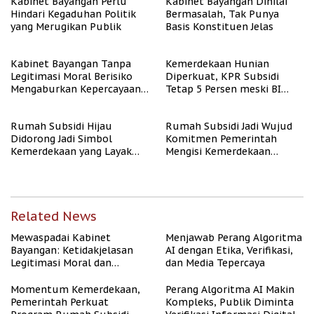
Kabinet Bayangan Perlu
Kabinet Bayangan Dinilai
Hindari Kegaduhan Politik
Bermasalah, Tak Punya
yang Merugikan Publik
Basis Konstituen Jelas
Kabinet Bayangan Tanpa
Kemerdekaan Hunian
Legitimasi Moral Berisiko
Diperkuat, KPR Subsidi
Mengaburkan Kepercayaan
Tetap 5 Persen meski BI
Publik
Rate Naik
Rumah Subsidi Hijau
Rumah Subsidi Jadi Wujud
Didorong Jadi Simbol
Komitmen Pemerintah
Kemerdekaan yang Layak
Mengisi Kemerdekaan
dan Asri
dengan Kesejahteraan
Related News
Mewaspadai Kabinet
Menjawab Perang Algoritma
Bayangan: Ketidakjelasan
AI dengan Etika, Verifikasi,
Legitimasi Moral dan
dan Media Tepercaya
Representasi
Momentum Kemerdekaan,
Perang Algoritma AI Makin
Pemerintah Perkuat
Kompleks, Publik Diminta