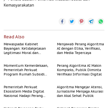
Kemasyarakatan
Read Also
Mewaspadai Kabinet
Menjawab Perang Algoritma
Bayangan: Ketidakjelasan
AI dengan Etika, Verifikasi,
Legitimasi Moral dan
dan Media Tepercaya
Representasi
Momentum Kemerdekaan,
Perang Algoritma AI Makin
Pemerintah Perkuat
Kompleks, Publik Diminta
Program Rumah Subsidi
Verifikasi Informasi Digital
untuk Masyarakat
Berpenghasilan Rendah
Pemerintah Perkuat
Algoritma Mengejar Atensi,
Ekosistem Media Digital
Jurnalisme Menjaga Akurasi
Nasional Hadapi Perang
dan Akal Sehat Publik
Algoritma AI