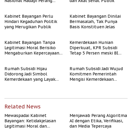
Nasional Hadapi Perang
dan Akal Sehat Publik
Algoritma AI
Kabinet Bayangan Perlu
Kabinet Bayangan Dinilai
Hindari Kegaduhan Politik
Bermasalah, Tak Punya
yang Merugikan Publik
Basis Konstituen Jelas
Kabinet Bayangan Tanpa
Kemerdekaan Hunian
Legitimasi Moral Berisiko
Diperkuat, KPR Subsidi
Mengaburkan Kepercayaan
Tetap 5 Persen meski BI
Publik
Rate Naik
Rumah Subsidi Hijau
Rumah Subsidi Jadi Wujud
Didorong Jadi Simbol
Komitmen Pemerintah
Kemerdekaan yang Layak
Mengisi Kemerdekaan
dan Asri
dengan Kesejahteraan
Related News
Mewaspadai Kabinet
Menjawab Perang Algoritma
Bayangan: Ketidakjelasan
AI dengan Etika, Verifikasi,
Legitimasi Moral dan
dan Media Tepercaya
Representasi