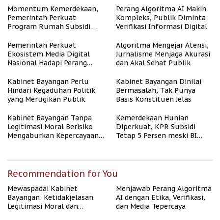
Momentum Kemerdekaan,
Perang Algoritma AI Makin
Pemerintah Perkuat
Kompleks, Publik Diminta
Program Rumah Subsidi
Verifikasi Informasi Digital
untuk Masyarakat
Berpenghasilan Rendah
Pemerintah Perkuat
Algoritma Mengejar Atensi,
Ekosistem Media Digital
Jurnalisme Menjaga Akurasi
Nasional Hadapi Perang
dan Akal Sehat Publik
Algoritma AI
Kabinet Bayangan Perlu
Kabinet Bayangan Dinilai
Hindari Kegaduhan Politik
Bermasalah, Tak Punya
yang Merugikan Publik
Basis Konstituen Jelas
Kabinet Bayangan Tanpa
Kemerdekaan Hunian
Legitimasi Moral Berisiko
Diperkuat, KPR Subsidi
Mengaburkan Kepercayaan
Tetap 5 Persen meski BI
Publik
Rate Naik
Recommendation for You
Mewaspadai Kabinet
Menjawab Perang Algoritma
Bayangan: Ketidakjelasan
AI dengan Etika, Verifikasi,
Legitimasi Moral dan
dan Media Tepercaya
Representasi