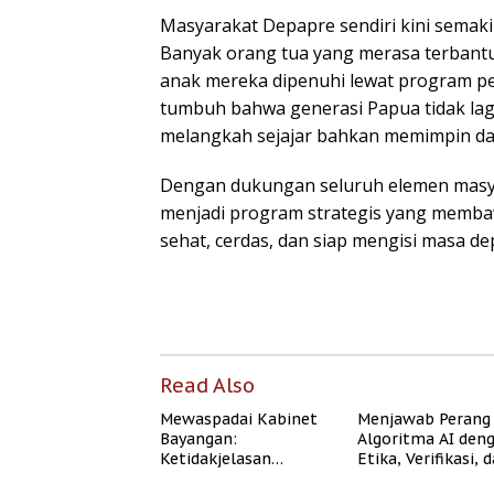
Masyarakat Depapre sendiri kini semak
Banyak orang tua yang merasa terbantu
anak mereka dipenuhi lewat program p
tumbuh bahwa generasi Papua tidak lagi
melangkah sejajar bahkan memimpin d
Dengan dukungan seluruh elemen masya
menjadi program strategis yang memba
sehat, cerdas, dan siap mengisi masa d
Read Also
Mewaspadai Kabinet
Menjawab Perang
Bayangan:
Algoritma AI den
Ketidakjelasan
Etika, Verifikasi, 
Legitimasi Moral dan
Media Tepercaya