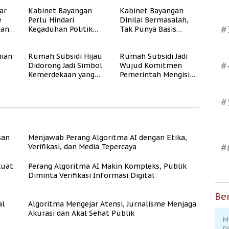
Subsidi untuk
Digital
ar
Kabinet Bayangan
Kabinet Bayangan
Masyarakat
e
Perlu Hindari
Dinilai Bermasalah,
Berpenghasilan
#
dan
Kegaduhan Politik
Tak Punya Basis
Rendah
yang Merugikan
Konstituen Jelas
Publik
ian
Rumah Subsidi Hijau
Rumah Subsidi Jadi
#
Didorong Jadi Simbol
Wujud Komitmen
Kemerdekaan yang
Pemerintah Mengisi
Rate
Layak dan Asri
Kemerdekaan dengan
Kesejahteraan
#
san
Menjawab Perang Algoritma AI dengan Etika,
#
Verifikasi, dan Media Tepercaya
kuat
Perang Algoritma AI Makin Kompleks, Publik
Diminta Verifikasi Informasi Digital
Ber
al
Algoritma Mengejar Atensi, Jurnalisme Menjaga
Akurasi dan Akal Sehat Publik
M
p