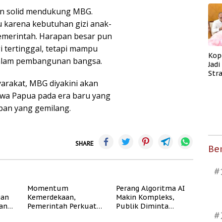
in solid mendukung MBG.
 karena kebutuhan gizi anak-
emerintah. Harapan besar pun
 tertinggal, tetapi mampu
Kop
alam pembangunan bangsa.
Jad
Str
rakat, MBG diyakini akan
Men
Kes
wa Papua pada era baru yang
epan yang gemilang.
SHARE
Ber
#
Momentum
Perang Algoritma AI
gan
Kemerdekaan,
Makin Kompleks,
dan
Pemerintah Perkuat
Publik Diminta
#
Program Rumah
Verifikasi Informasi