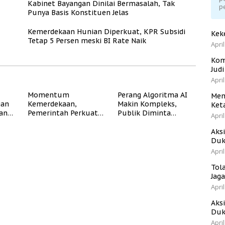
Kabinet Bayangan Dinilai Bermasalah, Tak
p
Punya Basis Konstituen Jelas
Kemerdekaan Hunian Diperkuat, KPR Subsidi
Kek
Tetap 5 Persen meski BI Rate Naik
April
Kom
Jud
April
Momentum
Perang Algoritma AI
Men
gan
Kemerdekaan,
Makin Kompleks,
Ket
dan
Pemerintah Perkuat
Publik Diminta
April
Program Rumah
Verifikasi Informasi
Subsidi untuk
Digital
Aks
Masyarakat
Duk
Berpenghasilan
April
Rendah
Tol
Jag
April
Aks
Duk
April