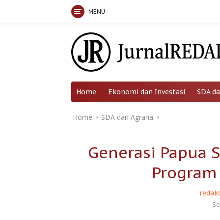
MENU
Skip
to
content
Home
Ekonomi dan Investasi
SDA da
Home
SDA dan Agraria
Generasi Papua 
Program 
redaks
Se