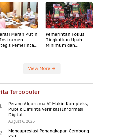
erasi Merah Putih
Pemerintah Fokus
i Instrumen
Tingkatkan Upah
ategis Pemerintah
Minimum dan
ingkatkan
Jaminan Sosial Buruh
ejahteraan Desa
View More
ita Terpopuler
Perang Algoritma AI Makin Kompleks,
1
Publik Diminta Verifikasi Informasi
Digital
August 6, 2026
Mengapresiasi Penangkapan Gembong
2
KST