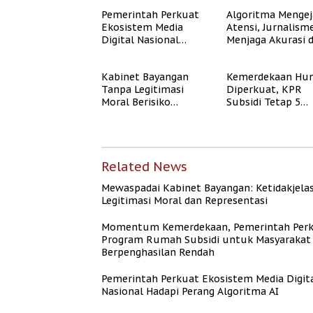
Representasi
Pemerintah Perkuat
Algoritma Mengej
Ekosistem Media
Atensi, Jurnalism
Digital Nasional
Menjaga Akurasi 
Hadapi Perang
Akal Sehat Publik
Algoritma AI
Kabinet Bayangan
Kemerdekaan Hun
Tanpa Legitimasi
Diperkuat, KPR
Moral Berisiko
Subsidi Tetap 5
Mengaburkan
Persen meski BI 
Kepercayaan Publik
Naik
Related News
Mewaspadai Kabinet Bayangan: Ketidakjela
Legitimasi Moral dan Representasi
Momentum Kemerdekaan, Pemerintah Per
Program Rumah Subsidi untuk Masyarakat
Berpenghasilan Rendah
Pemerintah Perkuat Ekosistem Media Digit
Nasional Hadapi Perang Algoritma AI