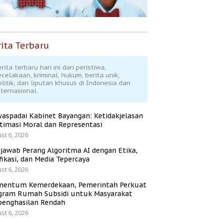
ita Terbaru
rita terbaru hari ini dari peristiwa,
ecelakaan, kriminal, hukum, berita unik,
olitik, dan liputan khusus di Indonesia dan
nternasional.
aspadai Kabinet Bayangan: Ketidakjelasan
itimasi Moral dan Representasi
st 6, 2026
jawab Perang Algoritma AI dengan Etika,
fikasi, dan Media Tepercaya
st 6, 2026
entum Kemerdekaan, Pemerintah Perkuat
gram Rumah Subsidi untuk Masyarakat
penghasilan Rendah
st 6, 2026