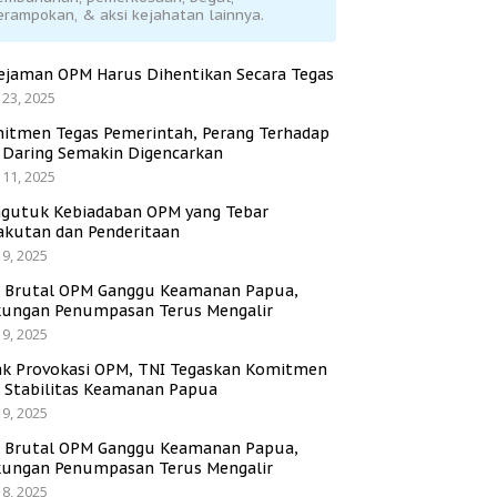
erampokan, & aksi kejahatan lainnya.
ejaman OPM Harus Dihentikan Secara Tegas
 23, 2025
itmen Tegas Pemerintah, Perang Terhadap
i Daring Semakin Digencarkan
 11, 2025
gutuk Kebiadaban OPM yang Tebar
akutan dan Penderitaan
 9, 2025
i Brutal OPM Ganggu Keamanan Papua,
ungan Penumpasan Terus Mengalir
 9, 2025
ak Provokasi OPM, TNI Tegaskan Komitmen
a Stabilitas Keamanan Papua
 9, 2025
i Brutal OPM Ganggu Keamanan Papua,
ungan Penumpasan Terus Mengalir
 8, 2025