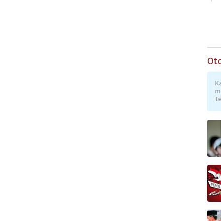
Ot
K
m
te