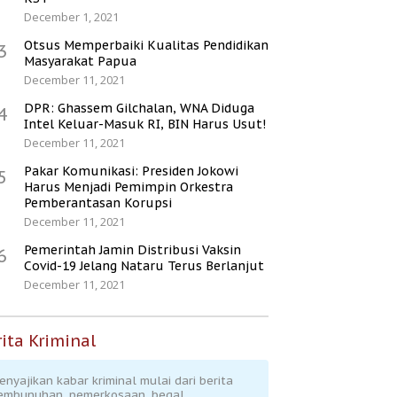
December 1, 2021
Otsus Memperbaiki Kualitas Pendidikan
3
Masyarakat Papua
December 11, 2021
DPR: Ghassem Gilchalan, WNA Diduga
4
Intel Keluar-Masuk RI, BIN Harus Usut!
December 11, 2021
Pakar Komunikasi: Presiden Jokowi
5
Harus Menjadi Pemimpin Orkestra
Pemberantasan Korupsi
December 11, 2021
Pemerintah Jamin Distribusi Vaksin
6
Covid-19 Jelang Nataru Terus Berlanjut
December 11, 2021
ita Kriminal
enyajikan kabar kriminal mulai dari berita
embunuhan, pemerkosaan, begal,