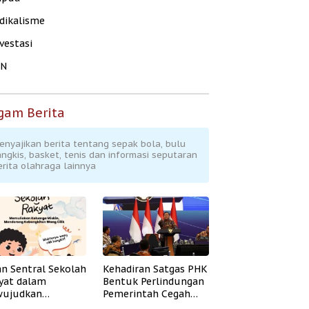
dikalisme
vestasi
KN
gam Berita
enyajikan berita tentang sepak bola, bulu
angkis, basket, tenis dan informasi seputaran
erita olahraga lainnya
an Sentral Sekolah
Kehadiran Satgas PHK
yat dalam
Bentuk Perlindungan
ujudkan
Pemerintah Cegah
idikan Inklusif
Badai PHK