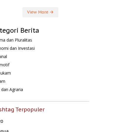
View More
tegori Berita
a dan Pluralitas
omi dan Investasi
inal
motif
hukam
am
dan Agraria
shtag Terpopuler
20
apua