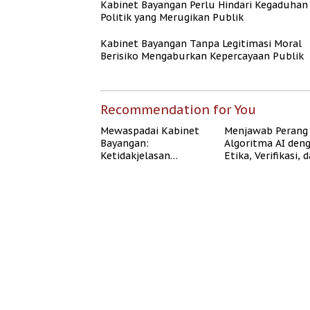
Kabinet Bayangan Perlu Hindari Kegaduhan
Politik yang Merugikan Publik
Kabinet Bayangan Tanpa Legitimasi Moral
Berisiko Mengaburkan Kepercayaan Publik
Recommendation for You
Mewaspadai Kabinet
Menjawab Perang
Bayangan:
Algoritma AI den
Ketidakjelasan
Etika, Verifikasi, 
Legitimasi Moral dan
Media Tepercaya
Representasi