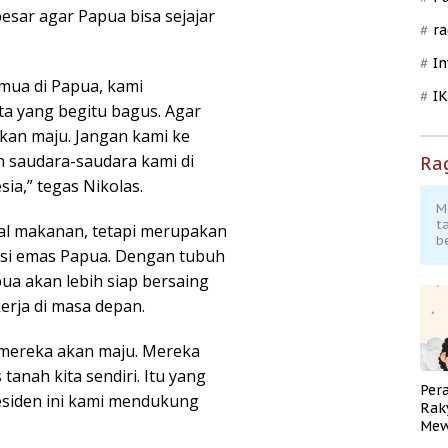
 besar agar Papua bisa sejajar
ra
In
emua di Papua, kami
I
a yang begitu bagus. Agar
kan maju. Jangan kami ke
 saudara-saudara kami di
Ra
sia,” tegas Nikolas.
M
t
l makanan, tetapi merupakan
b
asi emas Papua. Dengan tubuh
ua akan lebih siap bersaing
erja di masa depan.
n mereka akan maju. Mereka
tanah kita sendiri. Itu yang
Per
siden ini kami mendukung
Rak
Mew
Pend