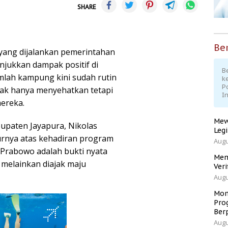
SHARE
Ber
yang dijalankan pemerintahan
jukkan dampak positif di
Be
mlah kampung kini sudah rutin
k
P
dak hanya menyehatkan tetapi
I
ereka.
Mew
upaten Jayapura, Nikolas
Leg
nya atas kehadiran program
Augu
n Prabowo adalah bukti nyata
Men
 melainkan diajak maju
Veri
Augu
Mom
Pro
Ber
Augu