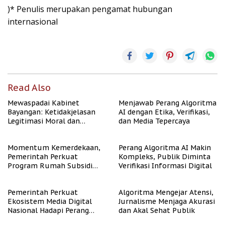
)* Penulis merupakan pengamat hubungan
internasional
Read Also
Mewaspadai Kabinet
Menjawab Perang Algoritma
Bayangan: Ketidakjelasan
AI dengan Etika, Verifikasi,
Legitimasi Moral dan
dan Media Tepercaya
Representasi
Momentum Kemerdekaan,
Perang Algoritma AI Makin
Pemerintah Perkuat
Kompleks, Publik Diminta
Program Rumah Subsidi
Verifikasi Informasi Digital
untuk Masyarakat
Berpenghasilan Rendah
Pemerintah Perkuat
Algoritma Mengejar Atensi,
Ekosistem Media Digital
Jurnalisme Menjaga Akurasi
Nasional Hadapi Perang
dan Akal Sehat Publik
Algoritma AI