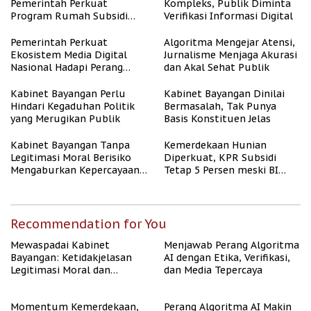
Pemerintah Perkuat
Kompleks, Publik Diminta
Program Rumah Subsidi
Verifikasi Informasi Digital
untuk Masyarakat
Berpenghasilan Rendah
Pemerintah Perkuat
Algoritma Mengejar Atensi,
Ekosistem Media Digital
Jurnalisme Menjaga Akurasi
Nasional Hadapi Perang
dan Akal Sehat Publik
Algoritma AI
Kabinet Bayangan Perlu
Kabinet Bayangan Dinilai
Hindari Kegaduhan Politik
Bermasalah, Tak Punya
yang Merugikan Publik
Basis Konstituen Jelas
Kabinet Bayangan Tanpa
Kemerdekaan Hunian
Legitimasi Moral Berisiko
Diperkuat, KPR Subsidi
Mengaburkan Kepercayaan
Tetap 5 Persen meski BI
Publik
Rate Naik
Recommendation for You
Mewaspadai Kabinet
Menjawab Perang Algoritma
Bayangan: Ketidakjelasan
AI dengan Etika, Verifikasi,
Legitimasi Moral dan
dan Media Tepercaya
Representasi
Momentum Kemerdekaan,
Perang Algoritma AI Makin