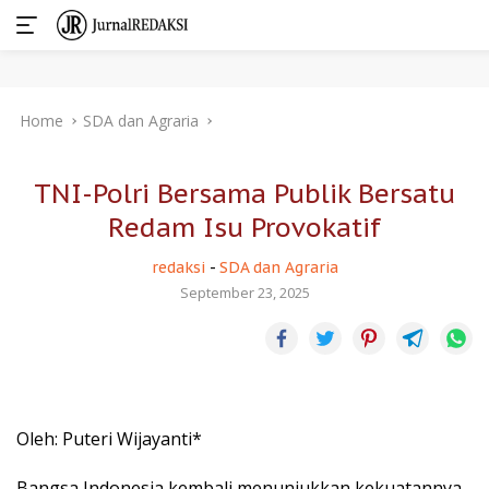
Skip
Home
SDA dan Agraria
to
content
TNI-Polri Bersama Publik Bersatu
Redam Isu Provokatif
redaksi
-
SDA dan Agraria
September 23, 2025
Oleh: Puteri Wijayanti*
Bangsa Indonesia kembali menunjukkan kekuatannya