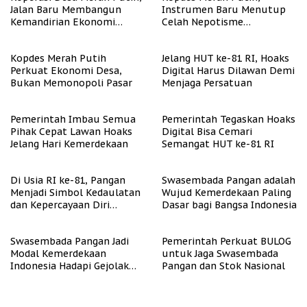
Jalan Baru Membangun
Instrumen Baru Menutup
Kemandirian Ekonomi
Celah Nepotisme
Papua
Penyaluran Bansos
Kopdes Merah Putih
Jelang HUT ke-81 RI, Hoaks
Perkuat Ekonomi Desa,
Digital Harus Dilawan Demi
Bukan Memonopoli Pasar
Menjaga Persatuan
Pemerintah Imbau Semua
Pemerintah Tegaskan Hoaks
Pihak Cepat Lawan Hoaks
Digital Bisa Cemari
Jelang Hari Kemerdekaan
Semangat HUT ke-81 RI
Di Usia RI ke-81, Pangan
Swasembada Pangan adalah
Menjadi Simbol Kedaulatan
Wujud Kemerdekaan Paling
dan Kepercayaan Diri
Dasar bagi Bangsa Indonesia
Nasional
Swasembada Pangan Jadi
Pemerintah Perkuat BULOG
Modal Kemerdekaan
untuk Jaga Swasembada
Indonesia Hadapi Gejolak
Pangan dan Stok Nasional
Global