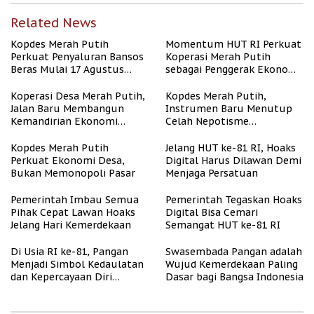
Related News
Kopdes Merah Putih
Momentum HUT RI Perkuat
Perkuat Penyaluran Bansos
Koperasi Merah Putih
Beras Mulai 17 Agustus
sebagai Penggerak Ekonomi
2026
Desa
Koperasi Desa Merah Putih,
Kopdes Merah Putih,
Jalan Baru Membangun
Instrumen Baru Menutup
Kemandirian Ekonomi
Celah Nepotisme
Papua
Penyaluran Bansos
Kopdes Merah Putih
Jelang HUT ke-81 RI, Hoaks
Perkuat Ekonomi Desa,
Digital Harus Dilawan Demi
Bukan Memonopoli Pasar
Menjaga Persatuan
Pemerintah Imbau Semua
Pemerintah Tegaskan Hoaks
Pihak Cepat Lawan Hoaks
Digital Bisa Cemari
Jelang Hari Kemerdekaan
Semangat HUT ke-81 RI
Di Usia RI ke-81, Pangan
Swasembada Pangan adalah
Menjadi Simbol Kedaulatan
Wujud Kemerdekaan Paling
dan Kepercayaan Diri
Dasar bagi Bangsa Indonesia
Nasional