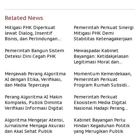
Related News
Mitigasi PHK Diperkuat
Pemerintah Perkuat Sinergi
lewat Dialog, Insentif
Mitigasi PHK Demi
Bisnis, dan Perlindungan
Stabilitas Ketenagakerjaan
Tenaga Kerja
Pemerintah Bangun Sistem
Mewaspadai Kabinet
Deteksi Dini Cegah PHK
Bayangan: Ketidakjelasan
Legitimasi Moral dan
Representasi
Menjawab Perang Algoritma
Momentum Kemerdekaan,
AI dengan Etika, Verifikasi,
Pemerintah Perkuat
dan Media Tepercaya
Program Rumah Subsidi
untuk Masyarakat
Berpenghasilan Rendah
Perang Algoritma AI Makin
Pemerintah Perkuat
Kompleks, Publik Diminta
Ekosistem Media Digital
Verifikasi Informasi Digital
Nasional Hadapi Perang
Algoritma AI
Algoritma Mengejar Atensi,
Kabinet Bayangan Perlu
Jurnalisme Menjaga Akurasi
Hindari Kegaduhan Politik
dan Akal Sehat Publik
yang Merugikan Publik