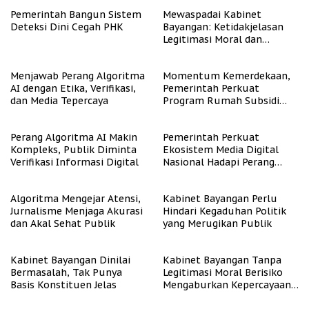
Pemerintah Bangun Sistem
Mewaspadai Kabinet
Deteksi Dini Cegah PHK
Bayangan: Ketidakjelasan
Legitimasi Moral dan
Representasi
Menjawab Perang Algoritma
Momentum Kemerdekaan,
AI dengan Etika, Verifikasi,
Pemerintah Perkuat
dan Media Tepercaya
Program Rumah Subsidi
untuk Masyarakat
Berpenghasilan Rendah
Perang Algoritma AI Makin
Pemerintah Perkuat
Kompleks, Publik Diminta
Ekosistem Media Digital
Verifikasi Informasi Digital
Nasional Hadapi Perang
Algoritma AI
Algoritma Mengejar Atensi,
Kabinet Bayangan Perlu
Jurnalisme Menjaga Akurasi
Hindari Kegaduhan Politik
dan Akal Sehat Publik
yang Merugikan Publik
Kabinet Bayangan Dinilai
Kabinet Bayangan Tanpa
Bermasalah, Tak Punya
Legitimasi Moral Berisiko
Basis Konstituen Jelas
Mengaburkan Kepercayaan
Publik