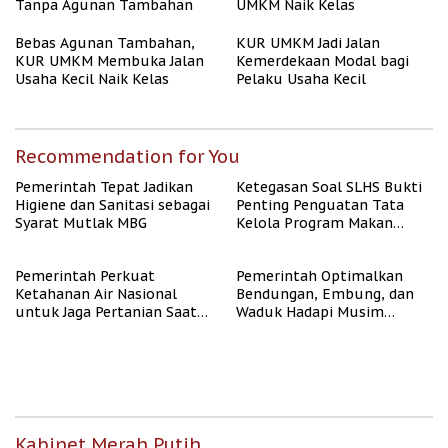
Tanpa Agunan Tambahan
UMKM Naik Kelas
Bebas Agunan Tambahan,
KUR UMKM Jadi Jalan
KUR UMKM Membuka Jalan
Kemerdekaan Modal bagi
Usaha Kecil Naik Kelas
Pelaku Usaha Kecil
Recommendation for You
Pemerintah Tepat Jadikan
Ketegasan Soal SLHS Bukti
Higiene dan Sanitasi sebagai
Penting Penguatan Tata
Syarat Mutlak MBG
Kelola Program Makan
Bergizi Gratis
Pemerintah Perkuat
Pemerintah Optimalkan
Ketahanan Air Nasional
Bendungan, Embung, dan
untuk Jaga Pertanian Saat
Waduk Hadapi Musim
Kemarau
Kemarau
Kabinet Merah Putih