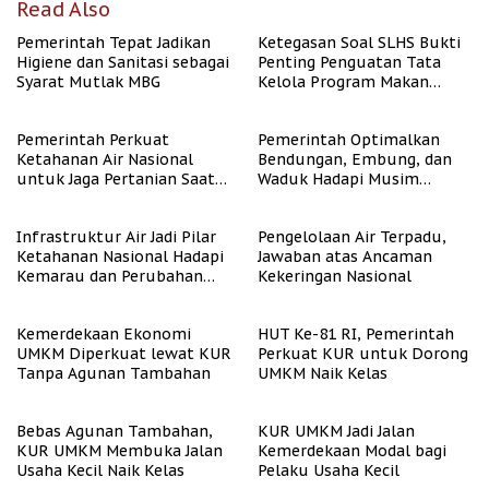
Read Also
Pemerintah Tepat Jadikan
Ketegasan Soal SLHS Bukti
Higiene dan Sanitasi sebagai
Penting Penguatan Tata
Syarat Mutlak MBG
Kelola Program Makan
Bergizi Gratis
Pemerintah Perkuat
Pemerintah Optimalkan
Ketahanan Air Nasional
Bendungan, Embung, dan
untuk Jaga Pertanian Saat
Waduk Hadapi Musim
Kemarau
Kemarau
Infrastruktur Air Jadi Pilar
Pengelolaan Air Terpadu,
Ketahanan Nasional Hadapi
Jawaban atas Ancaman
Kemarau dan Perubahan
Kekeringan Nasional
Iklim
Kemerdekaan Ekonomi
HUT Ke-81 RI, Pemerintah
UMKM Diperkuat lewat KUR
Perkuat KUR untuk Dorong
Tanpa Agunan Tambahan
UMKM Naik Kelas
Bebas Agunan Tambahan,
KUR UMKM Jadi Jalan
KUR UMKM Membuka Jalan
Kemerdekaan Modal bagi
Usaha Kecil Naik Kelas
Pelaku Usaha Kecil