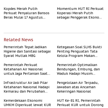
Kopdes Merah Putih
Momentum HUT RI Perkuat
Perkuat Penyaluran Bansos
Koperasi Merah Putih
Beras Mulai 17 Agustus
sebagai Penggerak Ekonomi
2026
Desa
Related News
Pemerintah Tepat Jadikan
Ketegasan Soal SLHS Bukti
Higiene dan Sanitasi sebagai
Penting Penguatan Tata
Syarat Mutlak MBG
Kelola Program Makan
Bergizi Gratis
Pemerintah Perkuat
Pemerintah Optimalkan
Ketahanan Air Nasional
Bendungan, Embung, dan
untuk Jaga Pertanian Saat
Waduk Hadapi Musim
Kemarau
Kemarau
Infrastruktur Air Jadi Pilar
Pengelolaan Air Terpadu,
Ketahanan Nasional Hadapi
Jawaban atas Ancaman
Kemarau dan Perubahan
Kekeringan Nasional
Iklim
Kemerdekaan Ekonomi
HUT Ke-81 RI, Pemerintah
UMKM Diperkuat lewat KUR
Perkuat KUR untuk Dorong