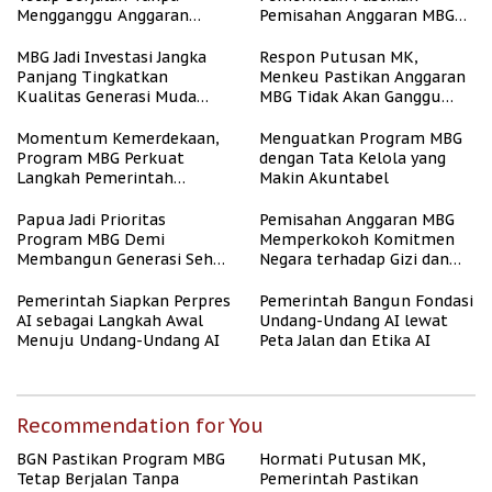
Mengganggu Anggaran
Pemisahan Anggaran MBG
Pendidikan
Berjalan Terukur
MBG Jadi Investasi Jangka
Respon Putusan MK,
Panjang Tingkatkan
Menkeu Pastikan Anggaran
Kualitas Generasi Muda
MBG Tidak Akan Ganggu
Indonesia
APBN
Momentum Kemerdekaan,
Menguatkan Program MBG
Program MBG Perkuat
dengan Tata Kelola yang
Langkah Pemerintah
Makin Akuntabel
Perangi Stunting
Papua Jadi Prioritas
Pemisahan Anggaran MBG
Program MBG Demi
Memperkokoh Komitmen
Membangun Generasi Sehat
Negara terhadap Gizi dan
dan Bebas Stunting
Pendidikan
Pemerintah Siapkan Perpres
Pemerintah Bangun Fondasi
AI sebagai Langkah Awal
Undang-Undang AI lewat
Menuju Undang-Undang AI
Peta Jalan dan Etika AI
Recommendation for You
BGN Pastikan Program MBG
Hormati Putusan MK,
Tetap Berjalan Tanpa
Pemerintah Pastikan