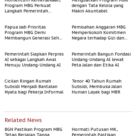
Momentum Kemerdekaan,
Menguatkan Program MBG
Program MBG Perkuat
dengan Tata Kelola yang
Langkah Pemerintah
Makin Akuntabel
Perangi Stunting
Papua Jadi Prioritas
Pemisahan Anggaran MBG
Program MBG Demi
Memperkokoh Komitmen
Membangun Generasi Sehat
Negara terhadap Gizi dan
dan Bebas Stunting
Pendidikan
Pemerintah Siapkan Perpres
Pemerintah Bangun Fondasi
AI sebagai Langkah Awal
Undang-Undang AI lewat
Menuju Undang-Undang AI
Peta Jalan dan Etika AI
Cicilan Ringan Rumah
Tenor 40 Tahun Rumah
Subsidi Menjadi Bantalan
Subsidi, Membuka Jalan
Nyata bagi Pekerja Informal
Hunian Layak bagi MBR
Related News
BGN Pastikan Program MBG
Hormati Putusan MK,
Tetap Berjalan Tanpa
Pemerintah Pastikan