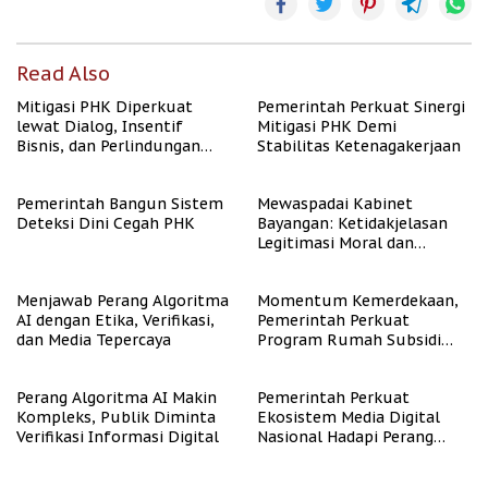
Read Also
Mitigasi PHK Diperkuat
Pemerintah Perkuat Sinergi
lewat Dialog, Insentif
Mitigasi PHK Demi
Bisnis, dan Perlindungan
Stabilitas Ketenagakerjaan
Tenaga Kerja
Pemerintah Bangun Sistem
Mewaspadai Kabinet
Deteksi Dini Cegah PHK
Bayangan: Ketidakjelasan
Legitimasi Moral dan
Representasi
Menjawab Perang Algoritma
Momentum Kemerdekaan,
AI dengan Etika, Verifikasi,
Pemerintah Perkuat
dan Media Tepercaya
Program Rumah Subsidi
untuk Masyarakat
Berpenghasilan Rendah
Perang Algoritma AI Makin
Pemerintah Perkuat
Kompleks, Publik Diminta
Ekosistem Media Digital
Verifikasi Informasi Digital
Nasional Hadapi Perang
Algoritma AI