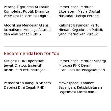
untuk Masyarakat
Berpenghasilan Rendah
Perang Algoritma AI Makin
Pemerintah Perkuat
Kompleks, Publik Diminta
Ekosistem Media Digital
Verifikasi Informasi Digital
Nasional Hadapi Perang
Algoritma AI
Algoritma Mengejar Atensi,
Kabinet Bayangan Perlu
Jurnalisme Menjaga Akurasi
Hindari Kegaduhan Politik
dan Akal Sehat Publik
yang Merugikan Publik
Recommendation for You
Mitigasi PHK Diperkuat
Pemerintah Perkuat Sinergi
lewat Dialog, Insentif
Mitigasi PHK Demi
Bisnis, dan Perlindungan
Stabilitas Ketenagakerjaan
Tenaga Kerja
Pemerintah Bangun Sistem
Mewaspadai Kabinet
Deteksi Dini Cegah PHK
Bayangan: Ketidakjelasan
Legitimasi Moral dan
Representasi