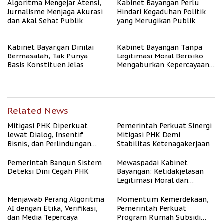
Algoritma Mengejar Atensi,
Kabinet Bayangan Perlu
Jurnalisme Menjaga Akurasi
Hindari Kegaduhan Politik
dan Akal Sehat Publik
yang Merugikan Publik
Kabinet Bayangan Dinilai
Kabinet Bayangan Tanpa
Bermasalah, Tak Punya
Legitimasi Moral Berisiko
Basis Konstituen Jelas
Mengaburkan Kepercayaan
Publik
Related News
Mitigasi PHK Diperkuat
Pemerintah Perkuat Sinergi
lewat Dialog, Insentif
Mitigasi PHK Demi
Bisnis, dan Perlindungan
Stabilitas Ketenagakerjaan
Tenaga Kerja
Pemerintah Bangun Sistem
Mewaspadai Kabinet
Deteksi Dini Cegah PHK
Bayangan: Ketidakjelasan
Legitimasi Moral dan
Representasi
Menjawab Perang Algoritma
Momentum Kemerdekaan,
AI dengan Etika, Verifikasi,
Pemerintah Perkuat
dan Media Tepercaya
Program Rumah Subsidi