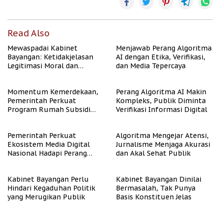
Read Also
Mewaspadai Kabinet
Menjawab Perang Algoritma
Bayangan: Ketidakjelasan
AI dengan Etika, Verifikasi,
Legitimasi Moral dan
dan Media Tepercaya
Representasi
Momentum Kemerdekaan,
Perang Algoritma AI Makin
Pemerintah Perkuat
Kompleks, Publik Diminta
Program Rumah Subsidi
Verifikasi Informasi Digital
untuk Masyarakat
Berpenghasilan Rendah
Pemerintah Perkuat
Algoritma Mengejar Atensi,
Ekosistem Media Digital
Jurnalisme Menjaga Akurasi
Nasional Hadapi Perang
dan Akal Sehat Publik
Algoritma AI
Kabinet Bayangan Perlu
Kabinet Bayangan Dinilai
Hindari Kegaduhan Politik
Bermasalah, Tak Punya
yang Merugikan Publik
Basis Konstituen Jelas