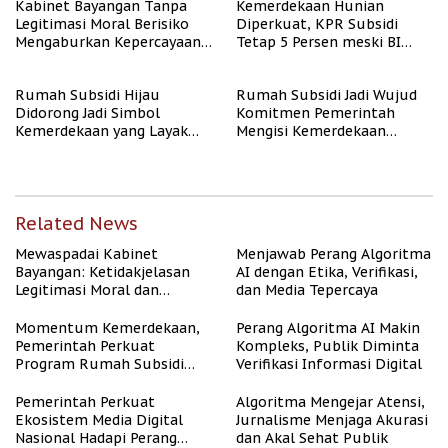
Kabinet Bayangan Tanpa
Kemerdekaan Hunian
Legitimasi Moral Berisiko
Diperkuat, KPR Subsidi
Mengaburkan Kepercayaan
Tetap 5 Persen meski BI
Publik
Rate Naik
Rumah Subsidi Hijau
Rumah Subsidi Jadi Wujud
Didorong Jadi Simbol
Komitmen Pemerintah
Kemerdekaan yang Layak
Mengisi Kemerdekaan
dan Asri
dengan Kesejahteraan
Related News
Mewaspadai Kabinet
Menjawab Perang Algoritma
Bayangan: Ketidakjelasan
AI dengan Etika, Verifikasi,
Legitimasi Moral dan
dan Media Tepercaya
Representasi
Momentum Kemerdekaan,
Perang Algoritma AI Makin
Pemerintah Perkuat
Kompleks, Publik Diminta
Program Rumah Subsidi
Verifikasi Informasi Digital
untuk Masyarakat
Berpenghasilan Rendah
Pemerintah Perkuat
Algoritma Mengejar Atensi,
Ekosistem Media Digital
Jurnalisme Menjaga Akurasi
Nasional Hadapi Perang
dan Akal Sehat Publik