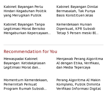
Algoritma AI
Kabinet Bayangan Perlu
Kabinet Bayangan Dinilai
Hindari Kegaduhan Politik
Bermasalah, Tak Punya
yang Merugikan Publik
Basis Konstituen Jelas
Kabinet Bayangan Tanpa
Kemerdekaan Hunian
Legitimasi Moral Berisiko
Diperkuat, KPR Subsidi
Mengaburkan Kepercayaan
Tetap 5 Persen meski BI
Publik
Rate Naik
Recommendation for You
Mewaspadai Kabinet
Menjawab Perang Algoritma
Bayangan: Ketidakjelasan
AI dengan Etika, Verifikasi,
Legitimasi Moral dan
dan Media Tepercaya
Representasi
Momentum Kemerdekaan,
Perang Algoritma AI Makin
Pemerintah Perkuat
Kompleks, Publik Diminta
Program Rumah Subsidi
Verifikasi Informasi Digital
untuk Masyarakat
Berpenghasilan Rendah