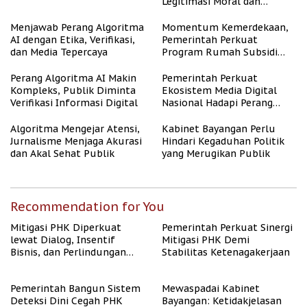
Legitimasi Moral dan
Representasi
Menjawab Perang Algoritma
Momentum Kemerdekaan,
AI dengan Etika, Verifikasi,
Pemerintah Perkuat
dan Media Tepercaya
Program Rumah Subsidi
untuk Masyarakat
Berpenghasilan Rendah
Perang Algoritma AI Makin
Pemerintah Perkuat
Kompleks, Publik Diminta
Ekosistem Media Digital
Verifikasi Informasi Digital
Nasional Hadapi Perang
Algoritma AI
Algoritma Mengejar Atensi,
Kabinet Bayangan Perlu
Jurnalisme Menjaga Akurasi
Hindari Kegaduhan Politik
dan Akal Sehat Publik
yang Merugikan Publik
Recommendation for You
Mitigasi PHK Diperkuat
Pemerintah Perkuat Sinergi
lewat Dialog, Insentif
Mitigasi PHK Demi
Bisnis, dan Perlindungan
Stabilitas Ketenagakerjaan
Tenaga Kerja
Pemerintah Bangun Sistem
Mewaspadai Kabinet
Deteksi Dini Cegah PHK
Bayangan: Ketidakjelasan