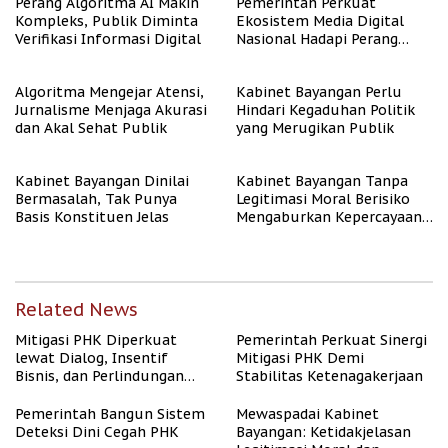
Perang Algoritma AI Makin
Pemerintah Perkuat
Kompleks, Publik Diminta
Ekosistem Media Digital
Verifikasi Informasi Digital
Nasional Hadapi Perang
Algoritma AI
Algoritma Mengejar Atensi,
Kabinet Bayangan Perlu
Jurnalisme Menjaga Akurasi
Hindari Kegaduhan Politik
dan Akal Sehat Publik
yang Merugikan Publik
Kabinet Bayangan Dinilai
Kabinet Bayangan Tanpa
Bermasalah, Tak Punya
Legitimasi Moral Berisiko
Basis Konstituen Jelas
Mengaburkan Kepercayaan
Publik
Related News
Mitigasi PHK Diperkuat
Pemerintah Perkuat Sinergi
lewat Dialog, Insentif
Mitigasi PHK Demi
Bisnis, dan Perlindungan
Stabilitas Ketenagakerjaan
Tenaga Kerja
Pemerintah Bangun Sistem
Mewaspadai Kabinet
Deteksi Dini Cegah PHK
Bayangan: Ketidakjelasan