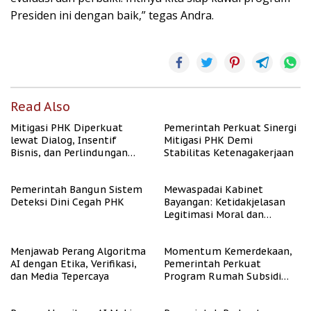
Presiden ini dengan baik,” tegas Andra.
Read Also
Mitigasi PHK Diperkuat
Pemerintah Perkuat Sinergi
lewat Dialog, Insentif
Mitigasi PHK Demi
Bisnis, dan Perlindungan
Stabilitas Ketenagakerjaan
Tenaga Kerja
Pemerintah Bangun Sistem
Mewaspadai Kabinet
Deteksi Dini Cegah PHK
Bayangan: Ketidakjelasan
Legitimasi Moral dan
Representasi
Menjawab Perang Algoritma
Momentum Kemerdekaan,
AI dengan Etika, Verifikasi,
Pemerintah Perkuat
dan Media Tepercaya
Program Rumah Subsidi
untuk Masyarakat
Berpenghasilan Rendah