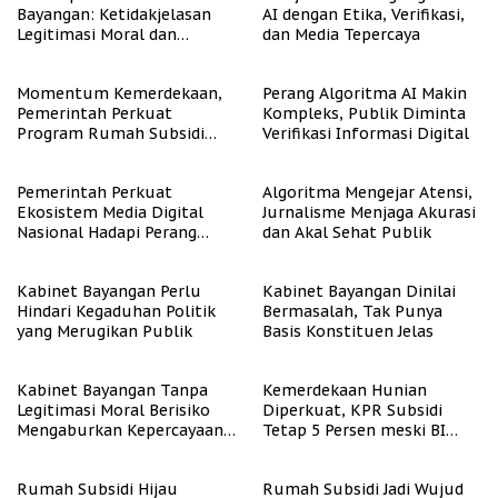
Bayangan: Ketidakjelasan
AI dengan Etika, Verifikasi,
Legitimasi Moral dan
dan Media Tepercaya
Representasi
Momentum Kemerdekaan,
Perang Algoritma AI Makin
Pemerintah Perkuat
Kompleks, Publik Diminta
Program Rumah Subsidi
Verifikasi Informasi Digital
untuk Masyarakat
Berpenghasilan Rendah
Pemerintah Perkuat
Algoritma Mengejar Atensi,
Ekosistem Media Digital
Jurnalisme Menjaga Akurasi
Nasional Hadapi Perang
dan Akal Sehat Publik
Algoritma AI
Kabinet Bayangan Perlu
Kabinet Bayangan Dinilai
Hindari Kegaduhan Politik
Bermasalah, Tak Punya
yang Merugikan Publik
Basis Konstituen Jelas
Kabinet Bayangan Tanpa
Kemerdekaan Hunian
Legitimasi Moral Berisiko
Diperkuat, KPR Subsidi
Mengaburkan Kepercayaan
Tetap 5 Persen meski BI
Publik
Rate Naik
Rumah Subsidi Hijau
Rumah Subsidi Jadi Wujud