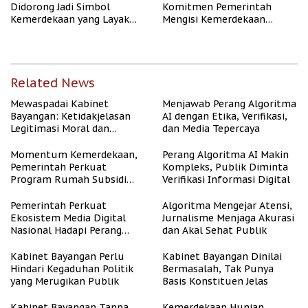
Didorong Jadi Simbol
Komitmen Pemerintah
Kemerdekaan yang Layak
Mengisi Kemerdekaan
dan Asri
dengan Kesejahteraan
Related News
Mewaspadai Kabinet
Menjawab Perang Algoritma
Bayangan: Ketidakjelasan
AI dengan Etika, Verifikasi,
Legitimasi Moral dan
dan Media Tepercaya
Representasi
Momentum Kemerdekaan,
Perang Algoritma AI Makin
Pemerintah Perkuat
Kompleks, Publik Diminta
Program Rumah Subsidi
Verifikasi Informasi Digital
untuk Masyarakat
Berpenghasilan Rendah
Pemerintah Perkuat
Algoritma Mengejar Atensi,
Ekosistem Media Digital
Jurnalisme Menjaga Akurasi
Nasional Hadapi Perang
dan Akal Sehat Publik
Algoritma AI
Kabinet Bayangan Perlu
Kabinet Bayangan Dinilai
Hindari Kegaduhan Politik
Bermasalah, Tak Punya
yang Merugikan Publik
Basis Konstituen Jelas
Kabinet Bayangan Tanpa
Kemerdekaan Hunian