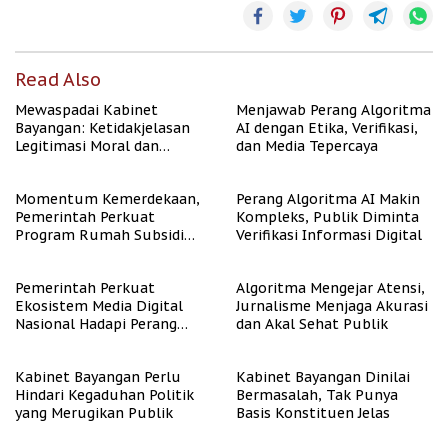
Read Also
Mewaspadai Kabinet
Menjawab Perang Algoritma
Bayangan: Ketidakjelasan
AI dengan Etika, Verifikasi,
Legitimasi Moral dan
dan Media Tepercaya
Representasi
Momentum Kemerdekaan,
Perang Algoritma AI Makin
Pemerintah Perkuat
Kompleks, Publik Diminta
Program Rumah Subsidi
Verifikasi Informasi Digital
untuk Masyarakat
Berpenghasilan Rendah
Pemerintah Perkuat
Algoritma Mengejar Atensi,
Ekosistem Media Digital
Jurnalisme Menjaga Akurasi
Nasional Hadapi Perang
dan Akal Sehat Publik
Algoritma AI
Kabinet Bayangan Perlu
Kabinet Bayangan Dinilai
Hindari Kegaduhan Politik
Bermasalah, Tak Punya
yang Merugikan Publik
Basis Konstituen Jelas