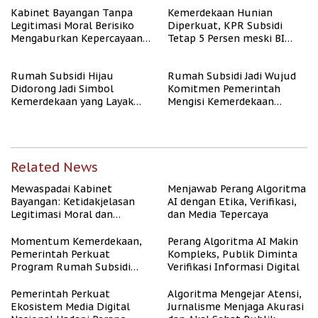
Kabinet Bayangan Tanpa
Kemerdekaan Hunian
Legitimasi Moral Berisiko
Diperkuat, KPR Subsidi
Mengaburkan Kepercayaan
Tetap 5 Persen meski BI
Publik
Rate Naik
Rumah Subsidi Hijau
Rumah Subsidi Jadi Wujud
Didorong Jadi Simbol
Komitmen Pemerintah
Kemerdekaan yang Layak
Mengisi Kemerdekaan
dan Asri
dengan Kesejahteraan
Related News
Mewaspadai Kabinet
Menjawab Perang Algoritma
Bayangan: Ketidakjelasan
AI dengan Etika, Verifikasi,
Legitimasi Moral dan
dan Media Tepercaya
Representasi
Momentum Kemerdekaan,
Perang Algoritma AI Makin
Pemerintah Perkuat
Kompleks, Publik Diminta
Program Rumah Subsidi
Verifikasi Informasi Digital
untuk Masyarakat
Berpenghasilan Rendah
Pemerintah Perkuat
Algoritma Mengejar Atensi,
Ekosistem Media Digital
Jurnalisme Menjaga Akurasi