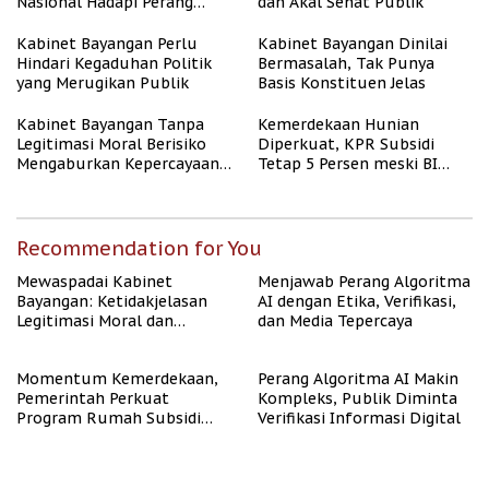
Nasional Hadapi Perang
dan Akal Sehat Publik
Algoritma AI
Kabinet Bayangan Perlu
Kabinet Bayangan Dinilai
Hindari Kegaduhan Politik
Bermasalah, Tak Punya
yang Merugikan Publik
Basis Konstituen Jelas
Kabinet Bayangan Tanpa
Kemerdekaan Hunian
Legitimasi Moral Berisiko
Diperkuat, KPR Subsidi
Mengaburkan Kepercayaan
Tetap 5 Persen meski BI
Publik
Rate Naik
Recommendation for You
Mewaspadai Kabinet
Menjawab Perang Algoritma
Bayangan: Ketidakjelasan
AI dengan Etika, Verifikasi,
Legitimasi Moral dan
dan Media Tepercaya
Representasi
Momentum Kemerdekaan,
Perang Algoritma AI Makin
Pemerintah Perkuat
Kompleks, Publik Diminta
Program Rumah Subsidi
Verifikasi Informasi Digital
untuk Masyarakat
Berpenghasilan Rendah