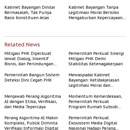
Kabinet Bayangan Dinilai
Kabinet Bayangan Tanpa
Bermasalah, Tak Punya
Legitimasi Moral Berisiko
Basis Konstituen Jelas
Mengaburkan Kepercayaan
Publik
Related News
Mitigasi PHK Diperkuat
Pemerintah Perkuat Sinergi
lewat Dialog, Insentif
Mitigasi PHK Demi
Bisnis, dan Perlindungan
Stabilitas Ketenagakerjaan
Tenaga Kerja
Pemerintah Bangun Sistem
Mewaspadai Kabinet
Deteksi Dini Cegah PHK
Bayangan: Ketidakjelasan
Legitimasi Moral dan
Representasi
Menjawab Perang Algoritma
Momentum Kemerdekaan,
AI dengan Etika, Verifikasi,
Pemerintah Perkuat
dan Media Tepercaya
Program Rumah Subsidi
untuk Masyarakat
Berpenghasilan Rendah
Perang Algoritma AI Makin
Pemerintah Perkuat
Kompleks, Publik Diminta
Ekosistem Media Digital
Verifikasi Informasi Digital
Nasional Hadapi Perang