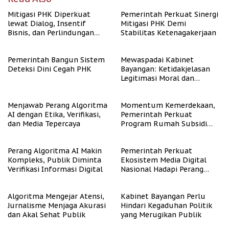
Mitigasi PHK Diperkuat
Pemerintah Perkuat Sinergi
lewat Dialog, Insentif
Mitigasi PHK Demi
Bisnis, dan Perlindungan
Stabilitas Ketenagakerjaan
Tenaga Kerja
Pemerintah Bangun Sistem
Mewaspadai Kabinet
Deteksi Dini Cegah PHK
Bayangan: Ketidakjelasan
Legitimasi Moral dan
Representasi
Menjawab Perang Algoritma
Momentum Kemerdekaan,
AI dengan Etika, Verifikasi,
Pemerintah Perkuat
dan Media Tepercaya
Program Rumah Subsidi
untuk Masyarakat
Berpenghasilan Rendah
Perang Algoritma AI Makin
Pemerintah Perkuat
Kompleks, Publik Diminta
Ekosistem Media Digital
Verifikasi Informasi Digital
Nasional Hadapi Perang
Algoritma AI
Algoritma Mengejar Atensi,
Kabinet Bayangan Perlu
Jurnalisme Menjaga Akurasi
Hindari Kegaduhan Politik
dan Akal Sehat Publik
yang Merugikan Publik