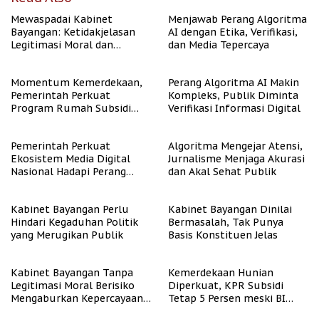
Mewaspadai Kabinet
Menjawab Perang Algoritma
Bayangan: Ketidakjelasan
AI dengan Etika, Verifikasi,
Legitimasi Moral dan
dan Media Tepercaya
Representasi
Momentum Kemerdekaan,
Perang Algoritma AI Makin
Pemerintah Perkuat
Kompleks, Publik Diminta
Program Rumah Subsidi
Verifikasi Informasi Digital
untuk Masyarakat
Berpenghasilan Rendah
Pemerintah Perkuat
Algoritma Mengejar Atensi,
Ekosistem Media Digital
Jurnalisme Menjaga Akurasi
Nasional Hadapi Perang
dan Akal Sehat Publik
Algoritma AI
Kabinet Bayangan Perlu
Kabinet Bayangan Dinilai
Hindari Kegaduhan Politik
Bermasalah, Tak Punya
yang Merugikan Publik
Basis Konstituen Jelas
Kabinet Bayangan Tanpa
Kemerdekaan Hunian
Legitimasi Moral Berisiko
Diperkuat, KPR Subsidi
Mengaburkan Kepercayaan
Tetap 5 Persen meski BI
Publik
Rate Naik