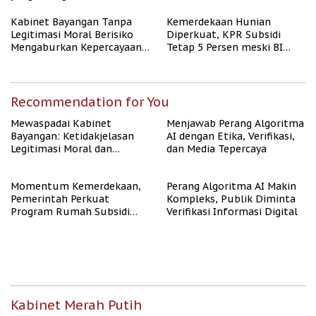
Kabinet Bayangan Tanpa
Kemerdekaan Hunian
Legitimasi Moral Berisiko
Diperkuat, KPR Subsidi
Mengaburkan Kepercayaan
Tetap 5 Persen meski BI
Publik
Rate Naik
Recommendation for You
Mewaspadai Kabinet
Menjawab Perang Algoritma
Bayangan: Ketidakjelasan
AI dengan Etika, Verifikasi,
Legitimasi Moral dan
dan Media Tepercaya
Representasi
Momentum Kemerdekaan,
Perang Algoritma AI Makin
Pemerintah Perkuat
Kompleks, Publik Diminta
Program Rumah Subsidi
Verifikasi Informasi Digital
untuk Masyarakat
Berpenghasilan Rendah
Kabinet Merah Putih