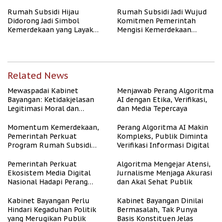
Rumah Subsidi Hijau
Rumah Subsidi Jadi Wujud
Didorong Jadi Simbol
Komitmen Pemerintah
Kemerdekaan yang Layak
Mengisi Kemerdekaan
dan Asri
dengan Kesejahteraan
Related News
Mewaspadai Kabinet
Menjawab Perang Algoritma
Bayangan: Ketidakjelasan
AI dengan Etika, Verifikasi,
Legitimasi Moral dan
dan Media Tepercaya
Representasi
Momentum Kemerdekaan,
Perang Algoritma AI Makin
Pemerintah Perkuat
Kompleks, Publik Diminta
Program Rumah Subsidi
Verifikasi Informasi Digital
untuk Masyarakat
Berpenghasilan Rendah
Pemerintah Perkuat
Algoritma Mengejar Atensi,
Ekosistem Media Digital
Jurnalisme Menjaga Akurasi
Nasional Hadapi Perang
dan Akal Sehat Publik
Algoritma AI
Kabinet Bayangan Perlu
Kabinet Bayangan Dinilai
Hindari Kegaduhan Politik
Bermasalah, Tak Punya
yang Merugikan Publik
Basis Konstituen Jelas