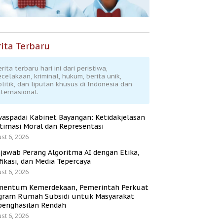
ita Terbaru
rita terbaru hari ini dari peristiwa,
ecelakaan, kriminal, hukum, berita unik,
olitik, dan liputan khusus di Indonesia dan
nternasional.
aspadai Kabinet Bayangan: Ketidakjelasan
itimasi Moral dan Representasi
st 6, 2026
jawab Perang Algoritma AI dengan Etika,
fikasi, dan Media Tepercaya
st 6, 2026
entum Kemerdekaan, Pemerintah Perkuat
gram Rumah Subsidi untuk Masyarakat
penghasilan Rendah
st 6, 2026