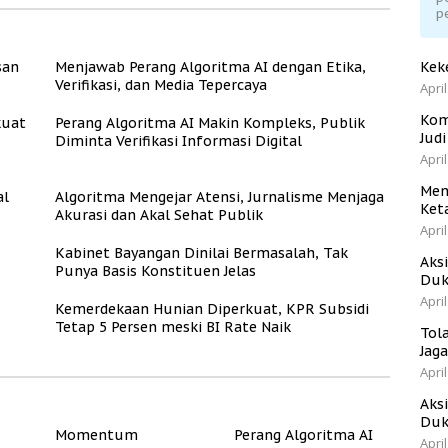
p
san
Menjawab Perang Algoritma AI dengan Etika,
Kek
Verifikasi, dan Media Tepercaya
April
Kom
kuat
Perang Algoritma AI Makin Kompleks, Publik
Jud
Diminta Verifikasi Informasi Digital
April
Men
al
Algoritma Mengejar Atensi, Jurnalisme Menjaga
Ket
Akurasi dan Akal Sehat Publik
April
Kabinet Bayangan Dinilai Bermasalah, Tak
Aks
Punya Basis Konstituen Jelas
Duk
April
Kemerdekaan Hunian Diperkuat, KPR Subsidi
Tetap 5 Persen meski BI Rate Naik
Tol
Jag
April
Aks
Duk
Momentum
Perang Algoritma AI
April