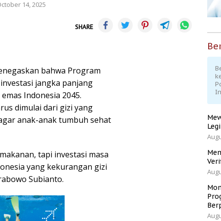
ctober 14, 2025
SHARE
Ber
Be
 menegaskan bahwa Program
k
investasi jangka panjang
P
I
 emas Indonesia 2045.
 dimulai dari gizi yang
Mew
 agar anak-anak tumbuh sehat
Leg
Augu
Men
akanan, tapi investasi masa
Veri
donesia yang kekurangan gizi
Augu
 Prabowo Subianto.
Mom
Pro
Ber
Augu