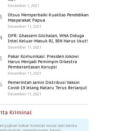
December 1, 2021
Otsus Memperbaiki Kualitas Pendidikan
3
Masyarakat Papua
December 11, 2021
DPR: Ghassem Gilchalan, WNA Diduga
4
Intel Keluar-Masuk RI, BIN Harus Usut!
December 11, 2021
Pakar Komunikasi: Presiden Jokowi
5
Harus Menjadi Pemimpin Orkestra
Pemberantasan Korupsi
December 11, 2021
Pemerintah Jamin Distribusi Vaksin
6
Covid-19 Jelang Nataru Terus Berlanjut
December 11, 2021
ita Kriminal
enyajikan kabar kriminal mulai dari berita
embunuhan, pemerkosaan, begal,