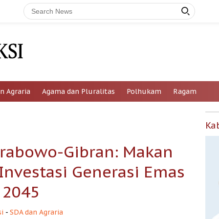
n Agraria
Agama dan Pluralitas
Polhukam
Ragam
Ka
Prabowo-Gibran: Makan
i Investasi Generasi Emas
2045
i
-
SDA dan Agraria