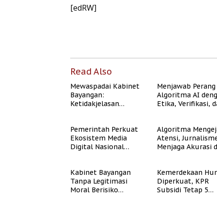
[edRW]
Read Also
Mewaspadai Kabinet
Menjawab Perang
Bayangan:
Algoritma AI den
Ketidakjelasan
Etika, Verifikasi, 
Legitimasi Moral dan
Media Tepercaya
Representasi
Pemerintah Perkuat
Algoritma Mengej
Ekosistem Media
Atensi, Jurnalism
Digital Nasional
Menjaga Akurasi 
Hadapi Perang
Akal Sehat Publik
Algoritma AI
Kabinet Bayangan
Kemerdekaan Hun
Tanpa Legitimasi
Diperkuat, KPR
Moral Berisiko
Subsidi Tetap 5
Mengaburkan
Persen meski BI 
Kepercayaan Publik
Naik