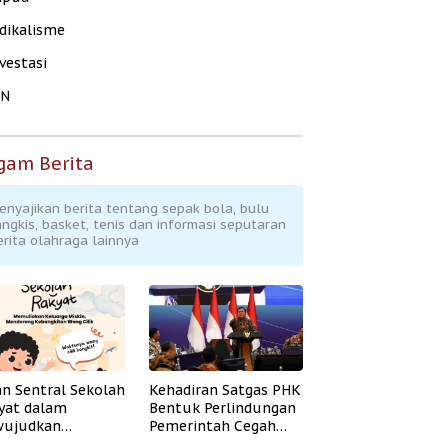
dikalisme
vestasi
KN
gam Berita
enyajikan berita tentang sepak bola, bulu
angkis, basket, tenis dan informasi seputaran
erita olahraga lainnya
an Sentral Sekolah
Kehadiran Satgas PHK
yat dalam
Bentuk Perlindungan
ujudkan
Pemerintah Cegah
idikan Inklusif
Badai PHK