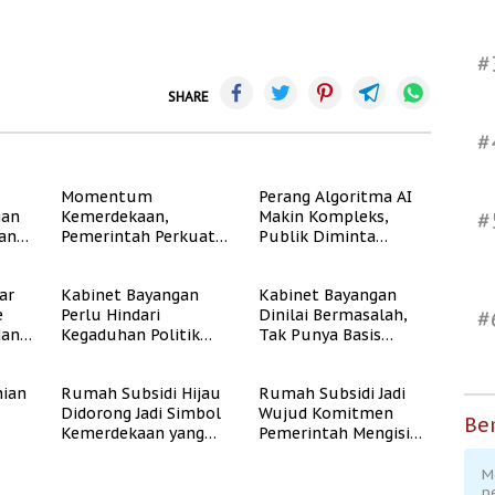
#
SHARE
#
Momentum
Perang Algoritma AI
gan
Kemerdekaan,
Makin Kompleks,
#
dan
Pemerintah Perkuat
Publik Diminta
Program Rumah
Verifikasi Informasi
Subsidi untuk
Digital
ar
Kabinet Bayangan
Kabinet Bayangan
Masyarakat
e
Perlu Hindari
Dinilai Bermasalah,
#
Berpenghasilan
dan
Kegaduhan Politik
Tak Punya Basis
Rendah
yang Merugikan
Konstituen Jelas
Publik
ian
Rumah Subsidi Hijau
Rumah Subsidi Jadi
Didorong Jadi Simbol
Wujud Komitmen
Ber
Kemerdekaan yang
Pemerintah Mengisi
Rate
Layak dan Asri
Kemerdekaan dengan
Kesejahteraan
M
p