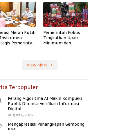
erasi Merah Putih
Pemerintah Fokus
i Instrumen
Tingkatkan Upah
ategis Pemerintah
Minimum dan
ingkatkan
Jaminan Sosial Buruh
ejahteraan Desa
View More
ita Terpopuler
Perang Algoritma AI Makin Kompleks,
1
Publik Diminta Verifikasi Informasi
Digital
August 6, 2026
Mengapresiasi Penangkapan Gembong
2
KST