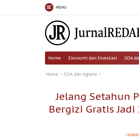
MENU
Skip
to
content
Home
Ekonomi dan Investasi
SDA da
Home
SDA dan Agraria
Jelang Setahun 
Bergizi Gratis Jad
redaks