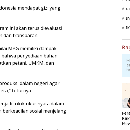
ndonesia mendapat gizi yang
ra
In
m ini akan terus dievaluasi
I
n dan transparan.
Ra
nilai MBG memiliki dampak
an bahwa penyediaan bahan
M
atkan petani, UMKM, dan
t
b
 produksi dalam negeri agar
era,” tuturnya.
jadi tolok ukur nyata dalam
 berkeadilan sosial menjelang
Per
Rak
Mew
Pend