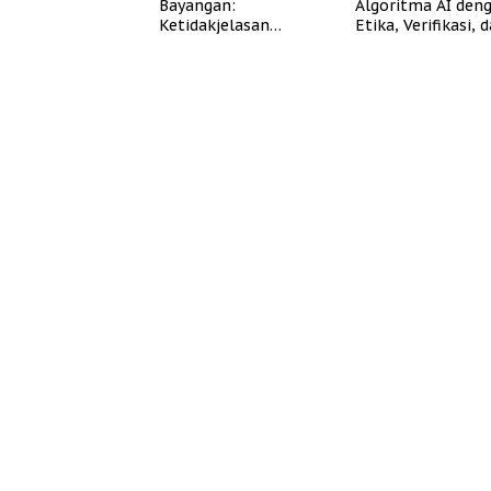
Bayangan:
Algoritma AI den
Ketidakjelasan
Etika, Verifikasi, 
Legitimasi Moral dan
Media Tepercaya
Representasi