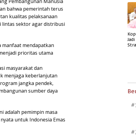
idang Pembangunan Manusia
an bahwa pemerintah terus
an kualitas pelaksanaan
intas sektor agar distribusi
Kop
Jad
ma manfaat mendapatkan
Str
Men
 menjadi prioritas utama
Kes
si masyarakat dan
uk menjaga keberlanjutan
program jangka pendek,
 pembangunan sumber daya
Ber
#
ini adalah pemimpin masa
i nyata untuk Indonesia Emas
#