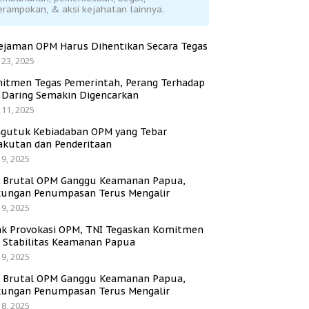
erampokan, & aksi kejahatan lainnya.
ejaman OPM Harus Dihentikan Secara Tegas
 23, 2025
itmen Tegas Pemerintah, Perang Terhadap
i Daring Semakin Digencarkan
 11, 2025
gutuk Kebiadaban OPM yang Tebar
akutan dan Penderitaan
 9, 2025
i Brutal OPM Ganggu Keamanan Papua,
ungan Penumpasan Terus Mengalir
 9, 2025
ak Provokasi OPM, TNI Tegaskan Komitmen
a Stabilitas Keamanan Papua
 9, 2025
i Brutal OPM Ganggu Keamanan Papua,
ungan Penumpasan Terus Mengalir
 8, 2025