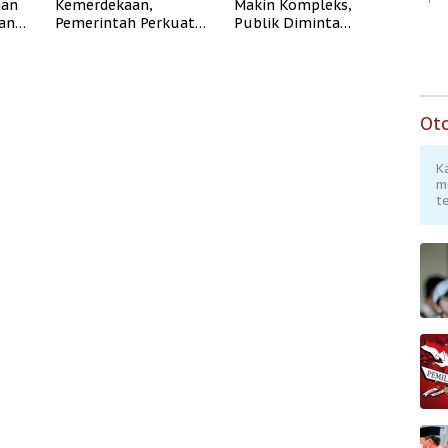
gan
Kemerdekaan,
Makin Kompleks,
dan
Pemerintah Perkuat
Publik Diminta
Program Rumah
Verifikasi Informasi
Subsidi untuk
Digital
Masyarakat
Berpenghasilan
Rendah
Ot
K
m
te