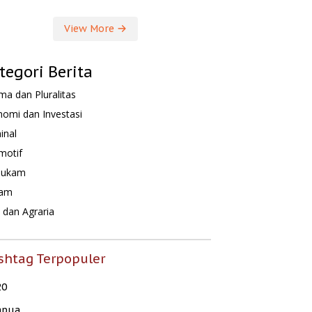
View More
tegori Berita
a dan Pluralitas
omi dan Investasi
inal
motif
hukam
am
dan Agraria
shtag Terpopuler
20
apua