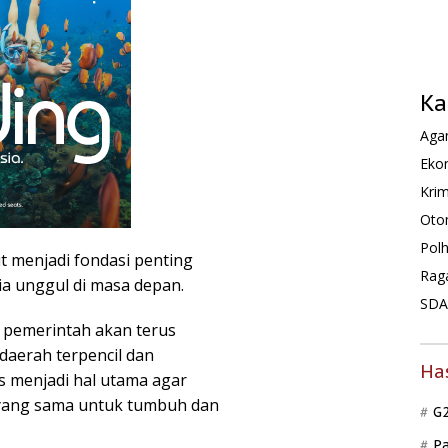
Ka
Agam
Ekon
Krim
Oto
Pol
 menjadi fondasi penting
Rag
 unggul di masa depan.
SDA 
 pemerintah akan terus
aerah terpencil dan
Ha
s menjadi hal utama agar
yang sama untuk tumbuh dan
G
P