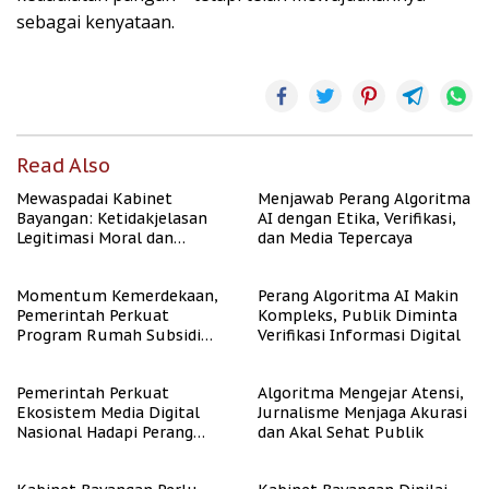
sebagai kenyataan.
Read Also
Mewaspadai Kabinet
Menjawab Perang Algoritma
Bayangan: Ketidakjelasan
AI dengan Etika, Verifikasi,
Legitimasi Moral dan
dan Media Tepercaya
Representasi
Momentum Kemerdekaan,
Perang Algoritma AI Makin
Pemerintah Perkuat
Kompleks, Publik Diminta
Program Rumah Subsidi
Verifikasi Informasi Digital
untuk Masyarakat
Berpenghasilan Rendah
Pemerintah Perkuat
Algoritma Mengejar Atensi,
Ekosistem Media Digital
Jurnalisme Menjaga Akurasi
Nasional Hadapi Perang
dan Akal Sehat Publik
Algoritma AI