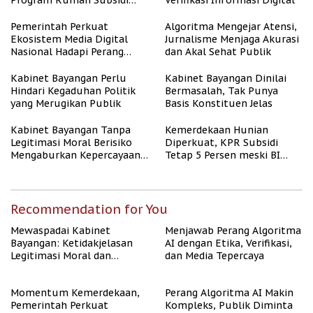
Program Rumah Subsidi
Verifikasi Informasi Digital
untuk Masyarakat
Berpenghasilan Rendah
Pemerintah Perkuat
Algoritma Mengejar Atensi,
Ekosistem Media Digital
Jurnalisme Menjaga Akurasi
Nasional Hadapi Perang
dan Akal Sehat Publik
Algoritma AI
Kabinet Bayangan Perlu
Kabinet Bayangan Dinilai
Hindari Kegaduhan Politik
Bermasalah, Tak Punya
yang Merugikan Publik
Basis Konstituen Jelas
Kabinet Bayangan Tanpa
Kemerdekaan Hunian
Legitimasi Moral Berisiko
Diperkuat, KPR Subsidi
Mengaburkan Kepercayaan
Tetap 5 Persen meski BI
Publik
Rate Naik
Recommendation for You
Mewaspadai Kabinet
Menjawab Perang Algoritma
Bayangan: Ketidakjelasan
AI dengan Etika, Verifikasi,
Legitimasi Moral dan
dan Media Tepercaya
Representasi
Momentum Kemerdekaan,
Perang Algoritma AI Makin
Pemerintah Perkuat
Kompleks, Publik Diminta