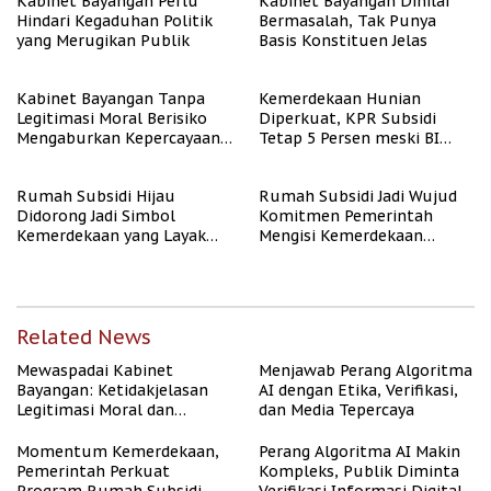
Kabinet Bayangan Perlu
Kabinet Bayangan Dinilai
Hindari Kegaduhan Politik
Bermasalah, Tak Punya
yang Merugikan Publik
Basis Konstituen Jelas
Kabinet Bayangan Tanpa
Kemerdekaan Hunian
Legitimasi Moral Berisiko
Diperkuat, KPR Subsidi
Mengaburkan Kepercayaan
Tetap 5 Persen meski BI
Publik
Rate Naik
Rumah Subsidi Hijau
Rumah Subsidi Jadi Wujud
Didorong Jadi Simbol
Komitmen Pemerintah
Kemerdekaan yang Layak
Mengisi Kemerdekaan
dan Asri
dengan Kesejahteraan
Related News
Mewaspadai Kabinet
Menjawab Perang Algoritma
Bayangan: Ketidakjelasan
AI dengan Etika, Verifikasi,
Legitimasi Moral dan
dan Media Tepercaya
Representasi
Momentum Kemerdekaan,
Perang Algoritma AI Makin
Pemerintah Perkuat
Kompleks, Publik Diminta