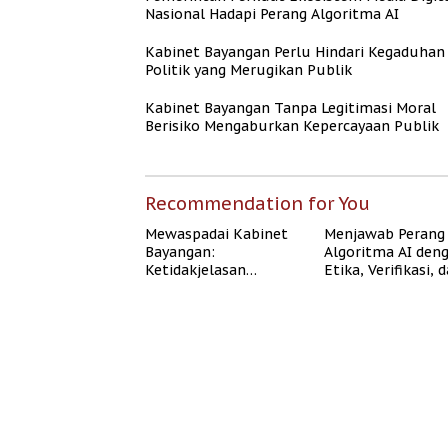
Nasional Hadapi Perang Algoritma AI
Kabinet Bayangan Perlu Hindari Kegaduhan
Politik yang Merugikan Publik
Kabinet Bayangan Tanpa Legitimasi Moral
Berisiko Mengaburkan Kepercayaan Publik
Recommendation for You
Mewaspadai Kabinet
Menjawab Perang
Bayangan:
Algoritma AI den
Ketidakjelasan
Etika, Verifikasi, 
Legitimasi Moral dan
Media Tepercaya
Representasi