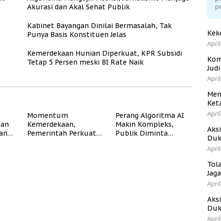
Akurasi dan Akal Sehat Publik
p
Kabinet Bayangan Dinilai Bermasalah, Tak
Kek
Punya Basis Konstituen Jelas
April
Kemerdekaan Hunian Diperkuat, KPR Subsidi
Kom
Tetap 5 Persen meski BI Rate Naik
Jud
April
Men
Ket
April
Momentum
Perang Algoritma AI
gan
Kemerdekaan,
Makin Kompleks,
Aks
dan
Pemerintah Perkuat
Publik Diminta
Duk
Program Rumah
Verifikasi Informasi
April
Subsidi untuk
Digital
Masyarakat
Tol
Berpenghasilan
Jag
Rendah
April
Aks
Duk
April