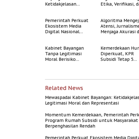
Ketidakjelasan
Etika, Verifikasi, 
Legitimasi Moral dan
Media Tepercaya
Representasi
Pemerintah Perkuat
Algoritma Mengej
Ekosistem Media
Atensi, Jurnalism
Digital Nasional
Menjaga Akurasi 
Hadapi Perang
Akal Sehat Publik
Algoritma AI
Kabinet Bayangan
Kemerdekaan Hun
Tanpa Legitimasi
Diperkuat, KPR
Moral Berisiko
Subsidi Tetap 5
Mengaburkan
Persen meski BI 
Kepercayaan Publik
Naik
Related News
Mewaspadai Kabinet Bayangan: Ketidakjela
Legitimasi Moral dan Representasi
Momentum Kemerdekaan, Pemerintah Per
Program Rumah Subsidi untuk Masyarakat
Berpenghasilan Rendah
Pemerintah Perkuat Ekosistem Media Digit