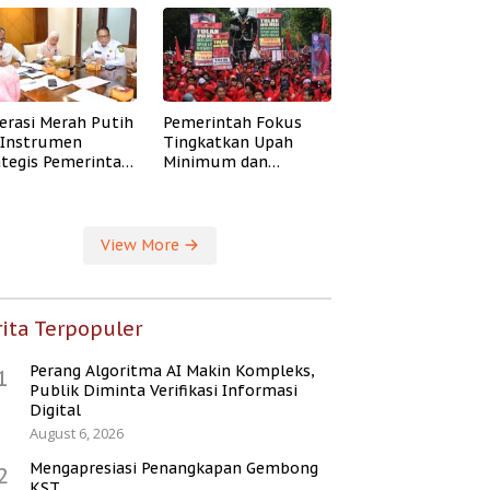
erasi Merah Putih
Pemerintah Fokus
i Instrumen
Tingkatkan Upah
ategis Pemerintah
Minimum dan
ingkatkan
Jaminan Sosial Buruh
ejahteraan Desa
View More
ita Terpopuler
Perang Algoritma AI Makin Kompleks,
1
Publik Diminta Verifikasi Informasi
Digital
August 6, 2026
Mengapresiasi Penangkapan Gembong
2
KST