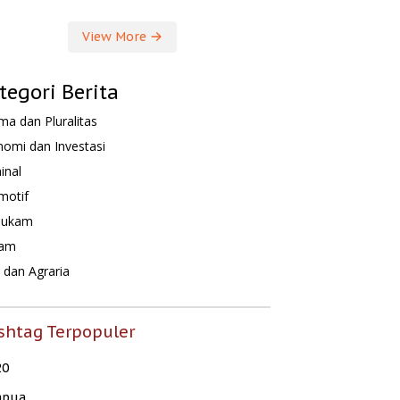
View More
tegori Berita
a dan Pluralitas
omi dan Investasi
inal
motif
hukam
am
dan Agraria
shtag Terpopuler
20
apua