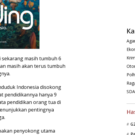
Ka
Agam
Ekon
Krim
i sekarang masih tumbuh 6
 dan masih akan terus tumbuh
Oto
gnya.
Pol
Rag
enduduk Indonesia disokong
SDA 
kat pendidikannya hanya 9
ta pendidikan orang tua di
 menunjukkan pentingnya
Ha
ga.
G
upakan penyokong utama
P