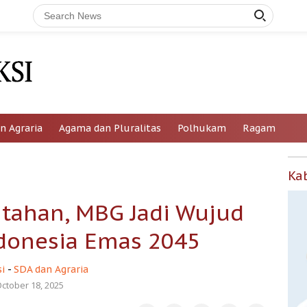
n Agraria
Agama dan Pluralitas
Polhukam
Ragam
Ka
tahan, MBG Jadi Wujud
ndonesia Emas 2045
i
-
SDA dan Agraria
ctober 18, 2025