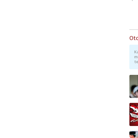
Ot
K
m
te