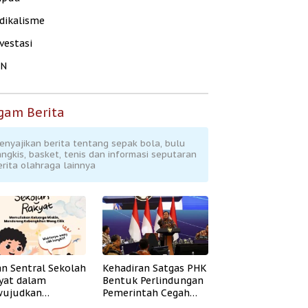
dikalisme
vestasi
KN
gam Berita
enyajikan berita tentang sepak bola, bulu
angkis, basket, tenis dan informasi seputaran
erita olahraga lainnya
an Sentral Sekolah
Kehadiran Satgas PHK
yat dalam
Bentuk Perlindungan
ujudkan
Pemerintah Cegah
idikan Inklusif
Badai PHK