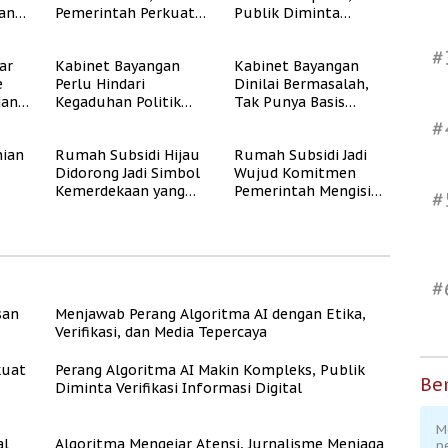
dan
Pemerintah Perkuat
Publik Diminta
Program Rumah
Verifikasi Informasi
Subsidi untuk
Digital
#
ar
Kabinet Bayangan
Kabinet Bayangan
Masyarakat
e
Perlu Hindari
Dinilai Bermasalah,
Berpenghasilan
dan
Kegaduhan Politik
Tak Punya Basis
Rendah
yang Merugikan
Konstituen Jelas
#
Publik
ian
Rumah Subsidi Hijau
Rumah Subsidi Jadi
Didorong Jadi Simbol
Wujud Komitmen
Kemerdekaan yang
Pemerintah Mengisi
#
Rate
Layak dan Asri
Kemerdekaan dengan
Kesejahteraan
#
san
Menjawab Perang Algoritma AI dengan Etika,
Verifikasi, dan Media Tepercaya
kuat
Perang Algoritma AI Makin Kompleks, Publik
Ber
Diminta Verifikasi Informasi Digital
M
al
Algoritma Mengejar Atensi, Jurnalisme Menjaga
p