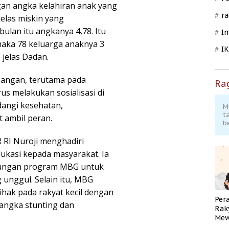
an angka kelahiran anak yang
ra
elas miskin yang
ulan itu angkanya 4,78. Itu
In
 maka 78 keluarga anaknya 3
I
 jelas Dadan.
angan, terutama pada
Ra
 melakukan sosialisasi di
dangi kesehatan,
M
t
t ambil peran.
b
R RI Nuroji menghadiri
ukasi kepada masyarakat. Ia
ungan program MBG untuk
nggul. Selain itu, MBG
hak pada rakyat kecil dengan
Per
angka stunting dan
Rak
Mew
Pend