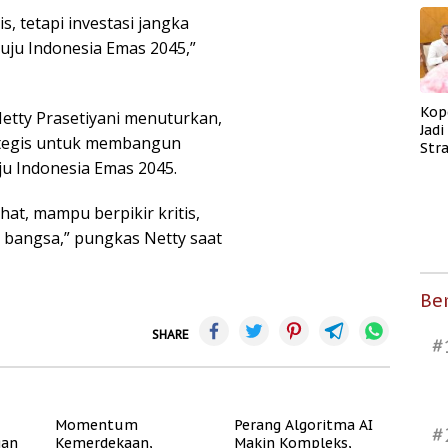
, tetapi investasi jangka
ju Indonesia Emas 2045,”
Kop
etty Prasetiyani menuturkan,
Jad
tegis untuk membangun
Str
ju Indonesia Emas 2045.
Men
Kes
at, mampu berpikir kritis,
 bangsa,” pungkas Netty saat
Ber
SHARE
#
Momentum
Perang Algoritma AI
#
gan
Kemerdekaan,
Makin Kompleks,