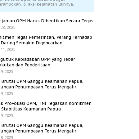
erampokan, & aksi kejahatan lainnya.
ejaman OPM Harus Dihentikan Secara Tegas
 23, 2025
itmen Tegas Pemerintah, Perang Terhadap
i Daring Semakin Digencarkan
 11, 2025
gutuk Kebiadaban OPM yang Tebar
akutan dan Penderitaan
 9, 2025
i Brutal OPM Ganggu Keamanan Papua,
ungan Penumpasan Terus Mengalir
 9, 2025
ak Provokasi OPM, TNI Tegaskan Komitmen
a Stabilitas Keamanan Papua
 9, 2025
i Brutal OPM Ganggu Keamanan Papua,
ungan Penumpasan Terus Mengalir
 8, 2025