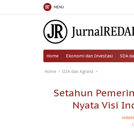
MENU
Skip
to
content
Home
Ekonomi dan Investasi
SDA da
Home
SDA dan Agraria
Setahun Pemerin
Nyata Visi I
redaks
O