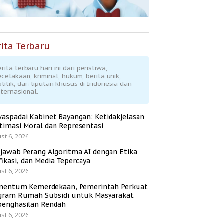
ita Terbaru
rita terbaru hari ini dari peristiwa,
ecelakaan, kriminal, hukum, berita unik,
olitik, dan liputan khusus di Indonesia dan
nternasional.
aspadai Kabinet Bayangan: Ketidakjelasan
itimasi Moral dan Representasi
st 6, 2026
jawab Perang Algoritma AI dengan Etika,
fikasi, dan Media Tepercaya
st 6, 2026
entum Kemerdekaan, Pemerintah Perkuat
gram Rumah Subsidi untuk Masyarakat
penghasilan Rendah
st 6, 2026