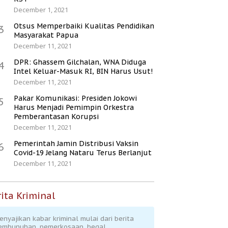
December 1, 2021
Otsus Memperbaiki Kualitas Pendidikan
3
Masyarakat Papua
December 11, 2021
DPR: Ghassem Gilchalan, WNA Diduga
4
Intel Keluar-Masuk RI, BIN Harus Usut!
December 11, 2021
Pakar Komunikasi: Presiden Jokowi
5
Harus Menjadi Pemimpin Orkestra
Pemberantasan Korupsi
December 11, 2021
Pemerintah Jamin Distribusi Vaksin
6
Covid-19 Jelang Nataru Terus Berlanjut
December 11, 2021
ita Kriminal
enyajikan kabar kriminal mulai dari berita
embunuhan, pemerkosaan, begal,