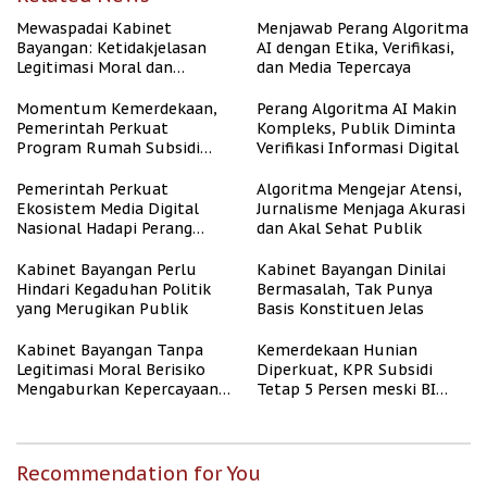
Mewaspadai Kabinet
Menjawab Perang Algoritma
Bayangan: Ketidakjelasan
AI dengan Etika, Verifikasi,
Legitimasi Moral dan
dan Media Tepercaya
Representasi
Momentum Kemerdekaan,
Perang Algoritma AI Makin
Pemerintah Perkuat
Kompleks, Publik Diminta
Program Rumah Subsidi
Verifikasi Informasi Digital
untuk Masyarakat
Berpenghasilan Rendah
Pemerintah Perkuat
Algoritma Mengejar Atensi,
Ekosistem Media Digital
Jurnalisme Menjaga Akurasi
Nasional Hadapi Perang
dan Akal Sehat Publik
Algoritma AI
Kabinet Bayangan Perlu
Kabinet Bayangan Dinilai
Hindari Kegaduhan Politik
Bermasalah, Tak Punya
yang Merugikan Publik
Basis Konstituen Jelas
Kabinet Bayangan Tanpa
Kemerdekaan Hunian
Legitimasi Moral Berisiko
Diperkuat, KPR Subsidi
Mengaburkan Kepercayaan
Tetap 5 Persen meski BI
Publik
Rate Naik
Recommendation for You