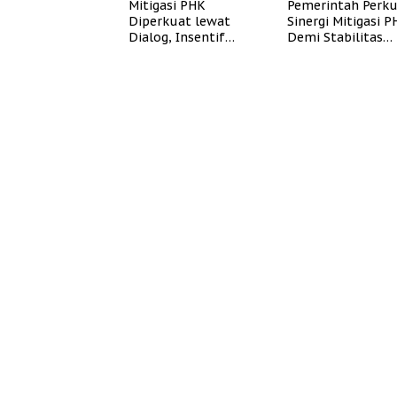
Mitigasi PHK
Pemerintah Perk
Diperkuat lewat
Sinergi Mitigasi 
Dialog, Insentif
Demi Stabilitas
Bisnis, dan
Ketenagakerjaan
Perlindungan Tenaga
Kerja