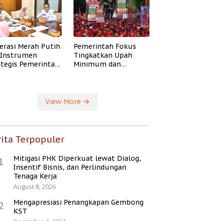
erasi Merah Putih
Pemerintah Fokus
i Instrumen
Tingkatkan Upah
ategis Pemerintah
Minimum dan
ingkatkan
Jaminan Sosial Buruh
ejahteraan Desa
View More
ita Terpopuler
Mitigasi PHK Diperkuat lewat Dialog,
1
Insentif Bisnis, dan Perlindungan
Tenaga Kerja
August 8, 2026
Mengapresiasi Penangkapan Gembong
2
KST