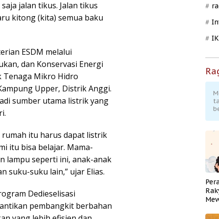
aja jalan tikus. Jalan tikus
ra
Baru kitong (kita) semua baku
In
I
terian ESDM melalui
rukan, dan Konservasi Energi
Ra
k Tenaga Mikro Hidro
Kampung Upper, Distrik Anggi.
M
adi sumber utama listrik yang
t
b
i.
rumah itu harus dapat listrik
 itu bisa belajar. Mama-
lampu seperti ini, anak-anak
n suku-suku lain,” ujar Elias.
Per
Rak
ogram Dedieselisasi
Mew
ntikan pembangkit berbahan
Pend
an yang lebih efisien dan