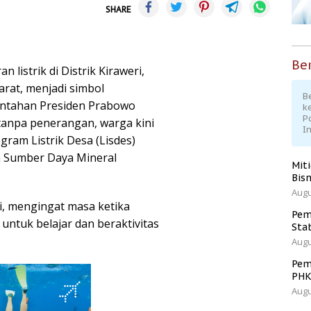
SHARE
Ber
listrik di Distrik Kiraweri,
rat, menjadi simbol
Be
intahan Presiden Prabowo
k
P
tanpa penerangan, warga kini
I
ogram Listrik Desa (Lisdes)
n Sumber Daya Mineral
Mit
Bisn
Augu
i, mengingat masa ketika
Pem
ntuk belajar dan beraktivitas
Sta
Augu
Pem
PH
Augu