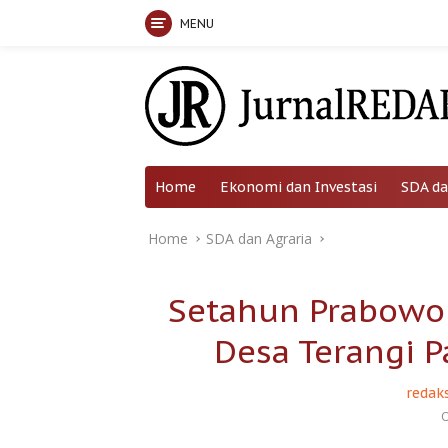
MENU
Skip
to
content
Home
Ekonomi dan Investasi
SDA da
Home
SDA dan Agraria
Setahun Prabowo 
Desa Terangi 
redaks
O