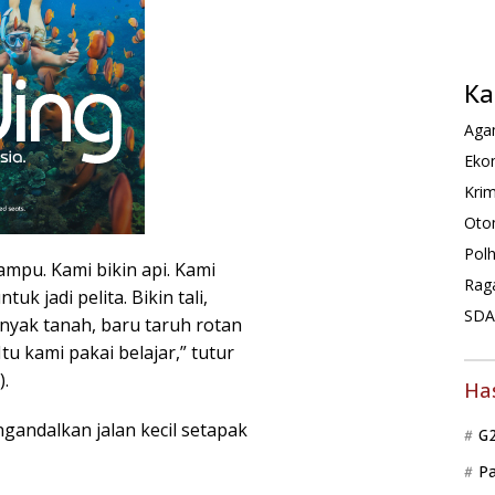
Ka
Agam
Ekon
Krim
Oto
Pol
lampu. Kami bikin api. Kami
Rag
tuk jadi pelita. Bikin tali,
SDA 
minyak tanah, baru taruh rotan
Itu kami pakai belajar,” tutur
).
Ha
gandalkan jalan kecil setapak
G
P