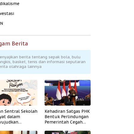
dikalisme
vestasi
KN
gam Berita
enyajikan berita tentang sepak bola, bulu
angkis, basket, tenis dan informasi seputaran
erita olahraga lainnya
an Sentral Sekolah
Kehadiran Satgas PHK
yat dalam
Bentuk Perlindungan
ujudkan
Pemerintah Cegah
idikan Inklusif
Badai PHK