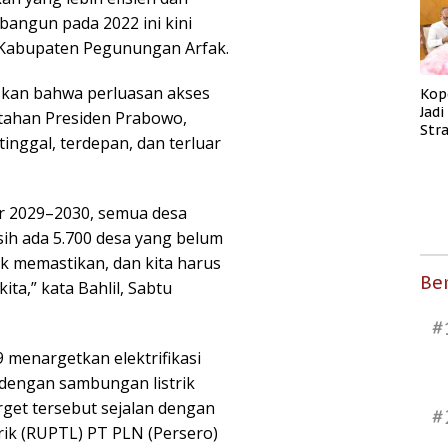
bangun pada 2022 ini kini
i Kabupaten Pegunungan Arfak.
skan bahwa perluasan akses
Kop
Jad
ntahan Presiden Prabowo,
Str
tinggal, terdepan, dan terluar
Men
Kes
r 2029–2030, semua desa
masih ada 5.700 desa yang belum
tuk memastikan, dan kita harus
Ber
ta,” kata Bahlil, Sabtu
#
 menargetkan elektrifikasi
 dengan sambungan listrik
rget tersebut sejalan dengan
#
ik (RUPTL) PT PLN (Persero)