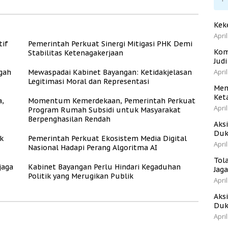
Kek
April
tif
Pemerintah Perkuat Sinergi Mitigasi PHK Demi
Kom
Stabilitas Ketenagakerjaan
Jud
April
gah
Mewaspadai Kabinet Bayangan: Ketidakjelasan
Legitimasi Moral dan Representasi
Men
Ket
a,
Momentum Kemerdekaan, Pemerintah Perkuat
April
Program Rumah Subsidi untuk Masyarakat
Berpenghasilan Rendah
Aks
Duk
k
Pemerintah Perkuat Ekosistem Media Digital
April
Nasional Hadapi Perang Algoritma AI
Tol
jaga
Kabinet Bayangan Perlu Hindari Kegaduhan
Jag
Politik yang Merugikan Publik
April
Aks
Duk
April