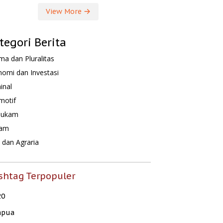
View More
tegori Berita
a dan Pluralitas
omi dan Investasi
inal
motif
hukam
am
dan Agraria
shtag Terpopuler
20
apua