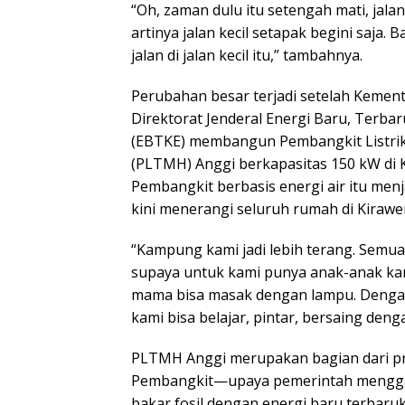
“Oh, zaman dulu itu setengah mati, jalan s
artinya jalan kecil setapak begini saja. 
jalan di jalan kecil itu,” tambahnya.
Perubahan besar terjadi setelah Kemen
Direktorat Jenderal Energi Baru, Terba
(EBTKE) membangun Pembangkit Listri
(PLTMH) Anggi berkapasitas 150 kW di 
Pembangkit berbasis energi air itu menj
kini menerangi seluruh rumah di Kirawer
“Kampung kami jadi lebih terang. Semua 
supaya untuk kami punya anak-anak kami
mama bisa masak dengan lampu. Dengan 
kami bisa belajar, pintar, bersaing denga
PLTMH Anggi merupakan bagian dari pr
Pembangkit—upaya pemerintah mengga
bakar fosil dengan energi baru terbaruk