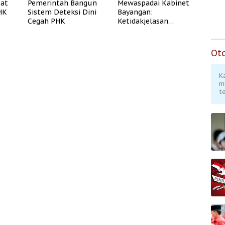
uat
Pemerintah Bangun
Mewaspadai Kabinet
PHK
Sistem Deteksi Dini
Bayangan:
Cegah PHK
Ketidakjelasan
Legitimasi Moral dan
Representasi
Ot
K
m
te