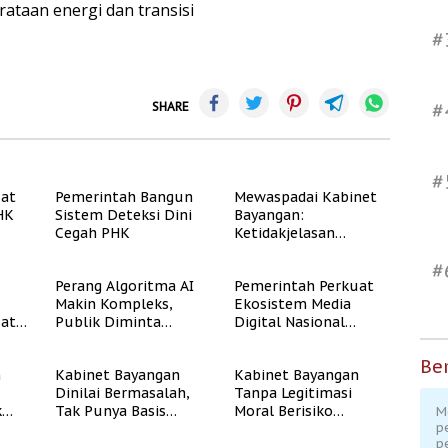
taan energi dan transisi
#
#
SHARE
#
uat
Pemerintah Bangun
Mewaspadai Kabinet
PHK
Sistem Deteksi Dini
Bayangan:
Cegah PHK
Ketidakjelasan
Legitimasi Moral dan
#
Representasi
Perang Algoritma AI
Pemerintah Perkuat
Makin Kompleks,
Ekosistem Media
uat
Publik Diminta
Digital Nasional
Verifikasi Informasi
Hadapi Perang
Digital
Algoritma AI
Ber
n
Kabinet Bayangan
Kabinet Bayangan
Dinilai Bermasalah,
Tanpa Legitimasi
k
Tak Punya Basis
Moral Berisiko
M
p
Konstituen Jelas
Mengaburkan
p
Kepercayaan Publik