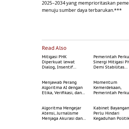
2025–2034 yang memprioritaskan pemera
menuju sumber daya terbarukan.***
Read Also
Mitigasi PHK
Pemerintah Perk
Diperkuat lewat
Sinergi Mitigasi 
Dialog, Insentif
Demi Stabilitas
Bisnis, dan
Ketenagakerjaan
Perlindungan Tenaga
Menjawab Perang
Momentum
Kerja
Algoritma AI dengan
Kemerdekaan,
Etika, Verifikasi, dan
Pemerintah Perk
Media Tepercaya
Program Rumah
Subsidi untuk
Algoritma Mengejar
Kabinet Bayanga
Masyarakat
Atensi, Jurnalisme
Perlu Hindari
Berpenghasilan
Menjaga Akurasi dan
Kegaduhan Politi
Rendah
Akal Sehat Publik
yang Merugikan
Publik