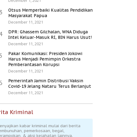
December 1, 2021
Otsus Memperbaiki Kualitas Pendidikan
3
Masyarakat Papua
December 11, 2021
DPR: Ghassem Gilchalan, WNA Diduga
4
Intel Keluar-Masuk RI, BIN Harus Usut!
December 11, 2021
Pakar Komunikasi: Presiden Jokowi
5
Harus Menjadi Pemimpin Orkestra
Pemberantasan Korupsi
December 11, 2021
Pemerintah Jamin Distribusi Vaksin
6
Covid-19 Jelang Nataru Terus Berlanjut
December 11, 2021
ita Kriminal
enyajikan kabar kriminal mulai dari berita
embunuhan, pemerkosaan, begal,
erampokan, & aksi kejahatan lainnya.