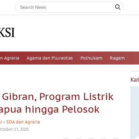
n Agraria
Agama dan Pluralitas
Polhukam
Ragam
Ka
Gibran, Program Listrik
Papua hingga Pelosok
i
-
SDA dan Agraria
ctober 21, 2025