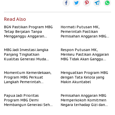
Read Also
BGN Pastikan Program MBG
Hormati Putusan MK,
Tetap Berjalan Tanpa
Pemerintah Pastikan
Mengganggu Anggaran
Pemisahan Anggaran MBG
Pendidikan
Berjalan Terukur
MBG Jadi Investasi Jangka
Respon Putusan MK,
Panjang Tingkatkan
Menkeu Pastikan Anggaran
Kualitas Generasi Muda
MBG Tidak Akan Ganggu
Indonesia
APBN
Momentum Kemerdekaan,
Menguatkan Program MBG
Program MBG Perkuat
dengan Tata Kelola yang
Langkah Pemerintah
Makin Akuntabel
Perangi Stunting
Papua Jadi Prioritas
Pemisahan Anggaran MBG
Program MBG Demi
Memperkokoh Komitmen
Membangun Generasi Sehat
Negara terhadap Gizi dan
dan Bebas Stunting
Pendidikan