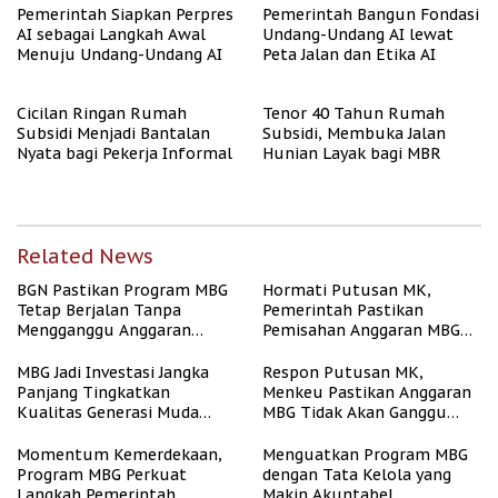
Pemerintah Siapkan Perpres
Pemerintah Bangun Fondasi
AI sebagai Langkah Awal
Undang-Undang AI lewat
Menuju Undang-Undang AI
Peta Jalan dan Etika AI
Cicilan Ringan Rumah
Tenor 40 Tahun Rumah
Subsidi Menjadi Bantalan
Subsidi, Membuka Jalan
Nyata bagi Pekerja Informal
Hunian Layak bagi MBR
Related News
BGN Pastikan Program MBG
Hormati Putusan MK,
Tetap Berjalan Tanpa
Pemerintah Pastikan
Mengganggu Anggaran
Pemisahan Anggaran MBG
Pendidikan
Berjalan Terukur
MBG Jadi Investasi Jangka
Respon Putusan MK,
Panjang Tingkatkan
Menkeu Pastikan Anggaran
Kualitas Generasi Muda
MBG Tidak Akan Ganggu
Indonesia
APBN
Momentum Kemerdekaan,
Menguatkan Program MBG
Program MBG Perkuat
dengan Tata Kelola yang
Langkah Pemerintah
Makin Akuntabel