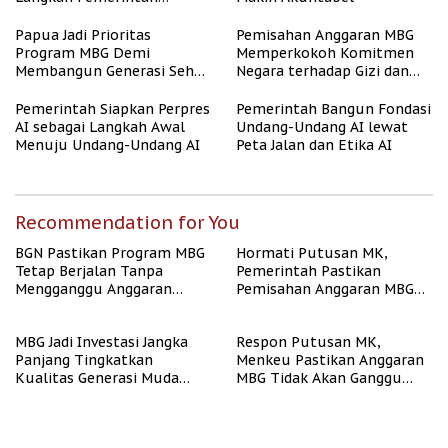
Perangi Stunting
Papua Jadi Prioritas
Pemisahan Anggaran MBG
Program MBG Demi
Memperkokoh Komitmen
Membangun Generasi Sehat
Negara terhadap Gizi dan
dan Bebas Stunting
Pendidikan
Pemerintah Siapkan Perpres
Pemerintah Bangun Fondasi
AI sebagai Langkah Awal
Undang-Undang AI lewat
Menuju Undang-Undang AI
Peta Jalan dan Etika AI
Recommendation for You
BGN Pastikan Program MBG
Hormati Putusan MK,
Tetap Berjalan Tanpa
Pemerintah Pastikan
Mengganggu Anggaran
Pemisahan Anggaran MBG
Pendidikan
Berjalan Terukur
MBG Jadi Investasi Jangka
Respon Putusan MK,
Panjang Tingkatkan
Menkeu Pastikan Anggaran
Kualitas Generasi Muda
MBG Tidak Akan Ganggu
Indonesia
APBN