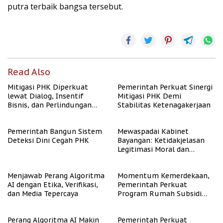
putra terbaik bangsa tersebut.
Read Also
Mitigasi PHK Diperkuat
Pemerintah Perkuat Sinergi
lewat Dialog, Insentif
Mitigasi PHK Demi
Bisnis, dan Perlindungan
Stabilitas Ketenagakerjaan
Tenaga Kerja
Pemerintah Bangun Sistem
Mewaspadai Kabinet
Deteksi Dini Cegah PHK
Bayangan: Ketidakjelasan
Legitimasi Moral dan
Representasi
Menjawab Perang Algoritma
Momentum Kemerdekaan,
AI dengan Etika, Verifikasi,
Pemerintah Perkuat
dan Media Tepercaya
Program Rumah Subsidi
untuk Masyarakat
Berpenghasilan Rendah
Perang Algoritma AI Makin
Pemerintah Perkuat