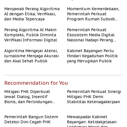
Representasi
Menjawab Perang Algoritma
Momentum Kemerdekaan,
AI dengan Etika, Verifikasi,
Pemerintah Perkuat
dan Media Tepercaya
Program Rumah Subsidi
untuk Masyarakat
Berpenghasilan Rendah
Perang Algoritma AI Makin
Pemerintah Perkuat
Kompleks, Publik Diminta
Ekosistem Media Digital
Verifikasi Informasi Digital
Nasional Hadapi Perang
Algoritma AI
Algoritma Mengejar Atensi,
Kabinet Bayangan Perlu
Jurnalisme Menjaga Akurasi
Hindari Kegaduhan Politik
dan Akal Sehat Publik
yang Merugikan Publik
Recommendation for You
Mitigasi PHK Diperkuat
Pemerintah Perkuat Sinergi
lewat Dialog, Insentif
Mitigasi PHK Demi
Bisnis, dan Perlindungan
Stabilitas Ketenagakerjaan
Tenaga Kerja
Pemerintah Bangun Sistem
Mewaspadai Kabinet
Deteksi Dini Cegah PHK
Bayangan: Ketidakjelasan