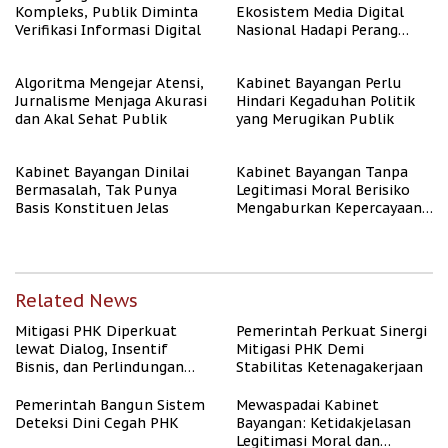
Kompleks, Publik Diminta
Ekosistem Media Digital
Verifikasi Informasi Digital
Nasional Hadapi Perang
Algoritma AI
Algoritma Mengejar Atensi,
Kabinet Bayangan Perlu
Jurnalisme Menjaga Akurasi
Hindari Kegaduhan Politik
dan Akal Sehat Publik
yang Merugikan Publik
Kabinet Bayangan Dinilai
Kabinet Bayangan Tanpa
Bermasalah, Tak Punya
Legitimasi Moral Berisiko
Basis Konstituen Jelas
Mengaburkan Kepercayaan
Publik
Related News
Mitigasi PHK Diperkuat
Pemerintah Perkuat Sinergi
lewat Dialog, Insentif
Mitigasi PHK Demi
Bisnis, dan Perlindungan
Stabilitas Ketenagakerjaan
Tenaga Kerja
Pemerintah Bangun Sistem
Mewaspadai Kabinet
Deteksi Dini Cegah PHK
Bayangan: Ketidakjelasan
Legitimasi Moral dan