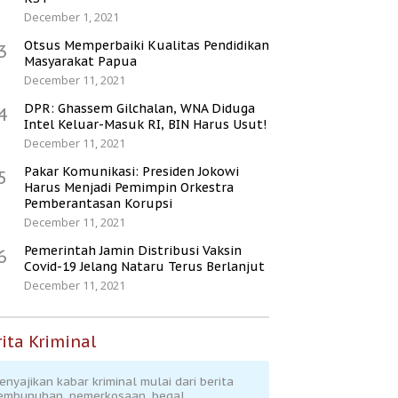
December 1, 2021
Otsus Memperbaiki Kualitas Pendidikan
3
Masyarakat Papua
December 11, 2021
DPR: Ghassem Gilchalan, WNA Diduga
4
Intel Keluar-Masuk RI, BIN Harus Usut!
December 11, 2021
Pakar Komunikasi: Presiden Jokowi
5
Harus Menjadi Pemimpin Orkestra
Pemberantasan Korupsi
December 11, 2021
Pemerintah Jamin Distribusi Vaksin
6
Covid-19 Jelang Nataru Terus Berlanjut
December 11, 2021
ita Kriminal
enyajikan kabar kriminal mulai dari berita
embunuhan, pemerkosaan, begal,