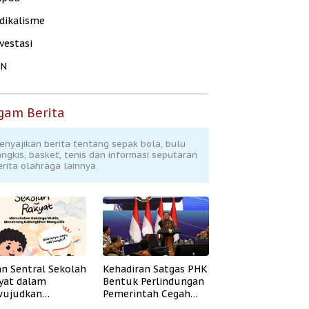
dikalisme
vestasi
KN
gam Berita
enyajikan berita tentang sepak bola, bulu
angkis, basket, tenis dan informasi seputaran
erita olahraga lainnya
an Sentral Sekolah
Kehadiran Satgas PHK
yat dalam
Bentuk Perlindungan
ujudkan
Pemerintah Cegah
idikan Inklusif
Badai PHK