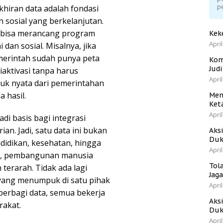
p
khiran data adalah fondasi
sosial yang berkelanjutan.
 bisa merancang program
Kek
April
dan sosial. Misalnya, jika
emerintah sudah punya peta
Kom
Jud
aktivasi tanpa harus
April
tuk nyata dari pemerintahan
a hasil.
Men
Ket
April
di basis bagi integrasi
an. Jadi, satu data ini bukan
Aks
Duk
didikan, kesehatan, hingga
April
u, pembangunan manusia
Tol
 terarah. Tidak ada lagi
Jag
yang menumpuk di satu pihak
April
 berbagi data, semua bekerja
Aks
rakat.
Duk
April