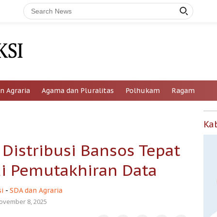
n Agraria
Agama dan Pluralitas
Polhukam
Ragam
Ka
Distribusi Bansos Tepat
ui Pemutakhiran Data
i
-
SDA dan Agraria
ovember 8, 2025