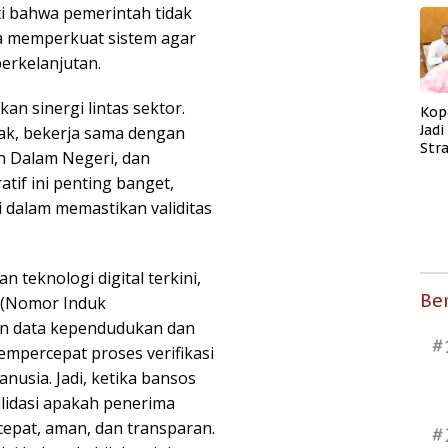
ti bahwa pemerintah tidak
a memperkuat sistem agar
erkelanjutan.
kan sinergi lintas sektor.
Kop
Jad
ak, bekerja sama dengan
Str
an Dalam Negeri, dan
Men
tif ini penting banget,
Kes
i dalam memastikan validitas
teknologi digital terkini,
Ber
K (Nomor Induk
an data kependudukan dan
#
empercepat proses verifikasi
usia. Jadi, ketika bansos
lidasi apakah penerima
epat, aman, dan transparan.
#