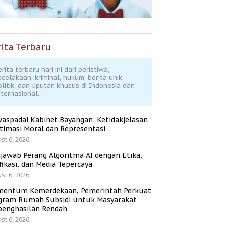
ita Terbaru
rita terbaru hari ini dari peristiwa,
ecelakaan, kriminal, hukum, berita unik,
olitik, dan liputan khusus di Indonesia dan
nternasional.
aspadai Kabinet Bayangan: Ketidakjelasan
itimasi Moral dan Representasi
st 6, 2026
jawab Perang Algoritma AI dengan Etika,
fikasi, dan Media Tepercaya
st 6, 2026
entum Kemerdekaan, Pemerintah Perkuat
gram Rumah Subsidi untuk Masyarakat
penghasilan Rendah
st 6, 2026