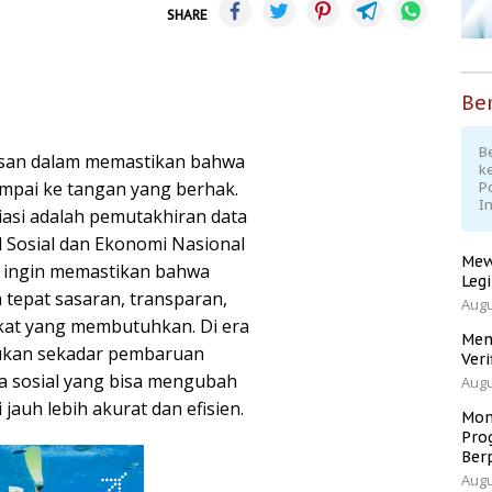
SHARE
Ber
Be
usan dalam memastikan bahwa
k
ampai ke tangan yang berhak.
P
I
iasi adalah pemutakhiran data
 Sosial dan Ekonomi Nasional
Mew
h ingin memastikan bahwa
Leg
 tepat sasaran, transparan,
Augu
at yang membutuhkan. Di era
Men
 bukan sekadar pembaruan
Veri
ata sosial yang bisa mengubah
Augu
 jauh lebih akurat dan efisien.
Mom
Pro
Ber
Augu