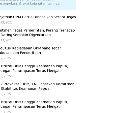
erampokan, & aksi kejahatan lainnya.
ejaman OPM Harus Dihentikan Secara Tegas
 23, 2025
itmen Tegas Pemerintah, Perang Terhadap
i Daring Semakin Digencarkan
 11, 2025
gutuk Kebiadaban OPM yang Tebar
akutan dan Penderitaan
 9, 2025
i Brutal OPM Ganggu Keamanan Papua,
ungan Penumpasan Terus Mengalir
 9, 2025
ak Provokasi OPM, TNI Tegaskan Komitmen
a Stabilitas Keamanan Papua
 9, 2025
i Brutal OPM Ganggu Keamanan Papua,
ungan Penumpasan Terus Mengalir
 8, 2025