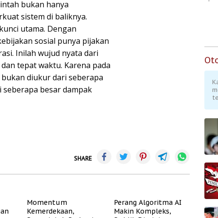
intah bukan hanya
uat sistem di baliknya.
i kunci utama. Dengan
ebijakan sosial punya pijakan
asi. Inilah wujud nyata dari
Ot
 dan tepat waktu. Karena pada
 bukan diukur dari seberapa
K
ri seberapa besar dampak
m
te
SHARE
Momentum
Perang Algoritma AI
gan
Kemerdekaan,
Makin Kompleks,