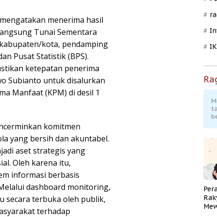
ra
f mengatakan menerima hasil
In
Langsung Tunai Sementara
s kabupaten/kota, pendamping
I
an Pusat Statistik (BPS).
astikan ketepatan penerima
Ra
o Subianto untuk disalurkan
ma Manfaat (KPM) di desil 1
M
t
b
encerminkan komitmen
a yang bersih dan akuntabel.
jadi aset strategis yang
l. Oleh karena itu,
m informasi berbasis
 Melalui dashboard monitoring,
Per
Rak
u secara terbuka oleh publik,
Mew
asyarakat terhadap
Pend