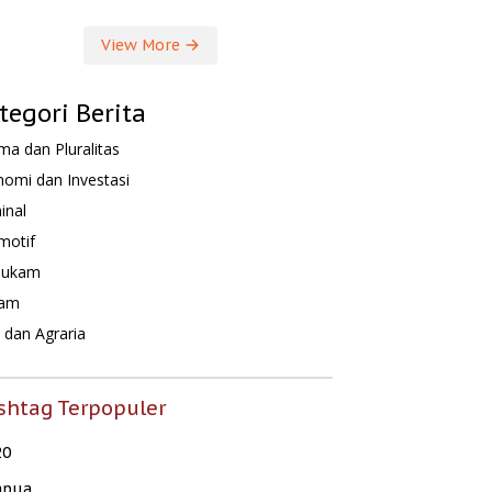
View More
tegori Berita
a dan Pluralitas
omi dan Investasi
inal
motif
hukam
am
dan Agraria
shtag Terpopuler
20
apua