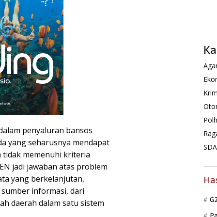
Ka
Agam
Ekon
Krim
Oto
Pol
 dalam penyaluran bansos
Rag
ada yang seharusnya mendapat
SDA 
h tidak memenuhi kriteria
N jadi jawaban atas problem
ata yang berkelanjutan,
Ha
sumber informasi, dari
G
ah daerah dalam satu sistem
P