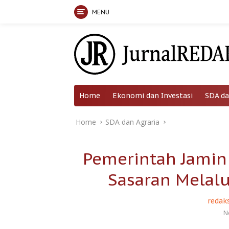
MENU
Skip
to
content
Home
Ekonomi dan Investasi
SDA da
Home
SDA dan Agraria
Pemerintah Jamin 
Sasaran Melal
redaks
N