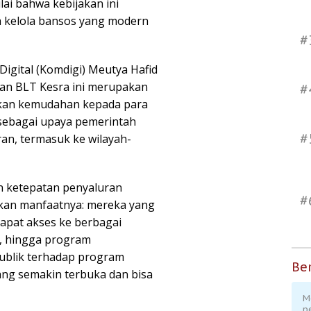
ai bahwa kebijakan ini
 kelola bansos yang modern
#
Digital (Komdigi) Meutya Hafid
ran BLT Kesra ini merupakan
#
kan kemudahan kepada para
ga sebagai upaya pemerintah
#
an, termasuk ke wilayah-
 ketepatan penyaluran
#
kan manfaatnya: mereka yang
dapat akses ke berbagai
, hingga program
ublik terhadap program
Ber
ng semakin terbuka dan bisa
M
p