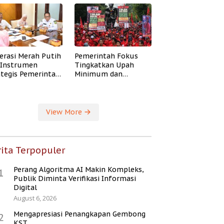
erasi Merah Putih
Pemerintah Fokus
i Instrumen
Tingkatkan Upah
ategis Pemerintah
Minimum dan
ingkatkan
Jaminan Sosial Buruh
ejahteraan Desa
View More
ita Terpopuler
Perang Algoritma AI Makin Kompleks,
1
Publik Diminta Verifikasi Informasi
Digital
August 6, 2026
Mengapresiasi Penangkapan Gembong
2
KST