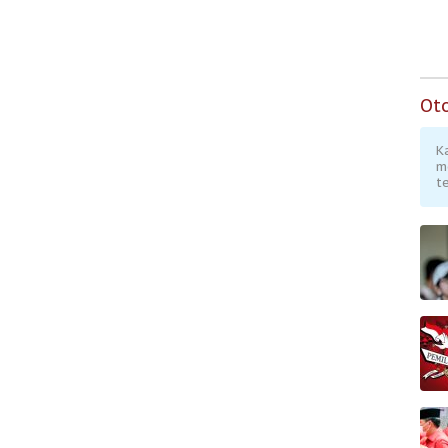
Ot
K
m
te