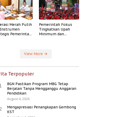
erasi Merah Putih
Pemerintah Fokus
i Instrumen
Tingkatkan Upah
ategis Pemerintah
Minimum dan
ingkatkan
Jaminan Sosial Buruh
ejahteraan Desa
View More
ita Terpopuler
BGN Pastikan Program MBG Tetap
1
Berjalan Tanpa Mengganggu Anggaran
Pendidikan
August 4, 2026
Mengapresiasi Penangkapan Gembong
2
KST