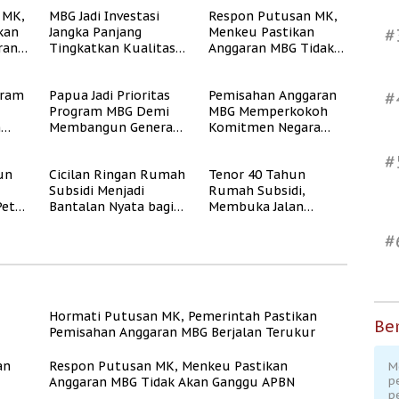
 MK,
MBG Jadi Investasi
Respon Putusan MK,
kan
Jangka Panjang
Menkeu Pastikan
#
ran
Tingkatkan Kualitas
Anggaran MBG Tidak
ukur
Generasi Muda
Akan Ganggu APBN
Indonesia
gram
Papua Jadi Prioritas
Pemisahan Anggaran
#
Program MBG Demi
MBG Memperkokoh
n
Membangun Generasi
Komitmen Negara
Sehat dan Bebas
terhadap Gizi dan
#
Stunting
Pendidikan
un
Cicilan Ringan Rumah
Tenor 40 Tahun
Subsidi Menjadi
Rumah Subsidi,
Peta
Bantalan Nyata bagi
Membuka Jalan
Pekerja Informal
Hunian Layak bagi
#
MBR
Hormati Putusan MK, Pemerintah Pastikan
Ber
Pemisahan Anggaran MBG Berjalan Terukur
an
Respon Putusan MK, Menkeu Pastikan
M
p
Anggaran MBG Tidak Akan Ganggu APBN
p