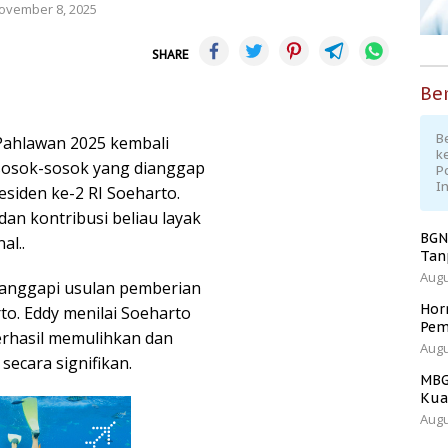
ovember 8, 2025
SHARE
Ber
Be
Pahlawan 2025 kembali
k
sosok-sosok yang dianggap
P
I
esiden ke-2 RI Soeharto.
dan kontribusi beliau layak
BGN
al..
Tan
Augu
anggapi usulan pemberian
Hor
o. Eddy menilai Soeharto
Pem
erhasil memulihkan dan
Augu
ecara signifikan.
MBG
Kua
Augu