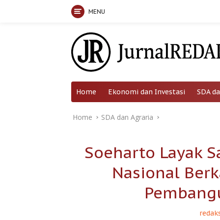
MENU
Skip
to
content
Home
Ekonomi dan Investasi
SDA da
Home
SDA dan Agraria
Soeharto Layak 
Nasional Berk
Pembangu
redaks