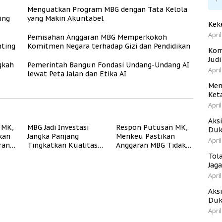
Menguatkan Program MBG dengan Tata Kelola
ing
yang Makin Akuntabel
Kek
April
Pemisahan Anggaran MBG Memperkokoh
ting
Komitmen Negara terhadap Gizi dan Pendidikan
Kom
Jud
gkah
Pemerintah Bangun Fondasi Undang-Undang AI
April
lewat Peta Jalan dan Etika AI
Men
Ket
April
Aks
 MK,
MBG Jadi Investasi
Respon Putusan MK,
Duk
kan
Jangka Panjang
Menkeu Pastikan
April
ran
Tingkatkan Kualitas
Anggaran MBG Tidak
ukur
Generasi Muda
Akan Ganggu APBN
Tol
Indonesia
Jag
April
Aks
Duk
April