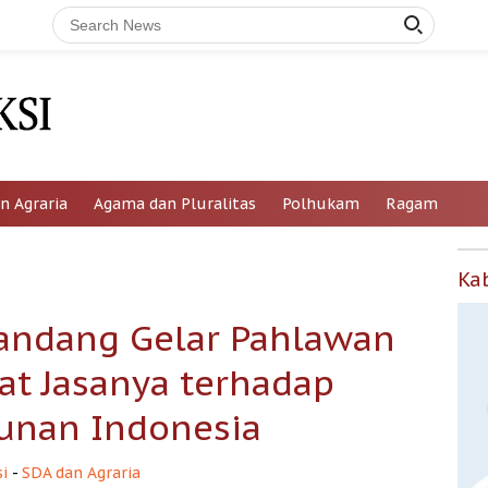
n Agraria
Agama dan Pluralitas
Polhukam
Ragam
Ka
Sandang Gelar Pahlawan
at Jasanya terhadap
nan Indonesia
i
-
SDA dan Agraria