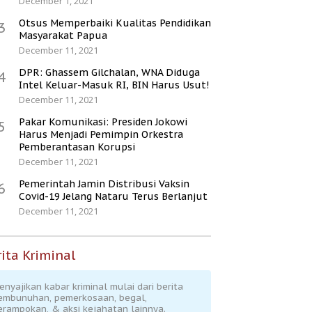
December 1, 2021
Otsus Memperbaiki Kualitas Pendidikan
3
Masyarakat Papua
December 11, 2021
DPR: Ghassem Gilchalan, WNA Diduga
4
Intel Keluar-Masuk RI, BIN Harus Usut!
December 11, 2021
Pakar Komunikasi: Presiden Jokowi
5
Harus Menjadi Pemimpin Orkestra
Pemberantasan Korupsi
December 11, 2021
Pemerintah Jamin Distribusi Vaksin
6
Covid-19 Jelang Nataru Terus Berlanjut
December 11, 2021
ita Kriminal
enyajikan kabar kriminal mulai dari berita
embunuhan, pemerkosaan, begal,
erampokan, & aksi kejahatan lainnya.