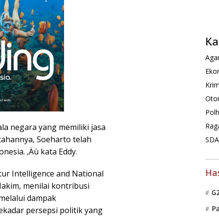
Ka
Agam
Ekon
Krim
Oto
Pol
Rag
la negara yang memiliki jasa
ahannya, Soeharto telah
SDA 
esia. ‚Äù kata Eddy.
Ha
ktur Intelligence and National
akim, menilai kontribusi
G
 melalui dampak
P
adar persepsi politik yang