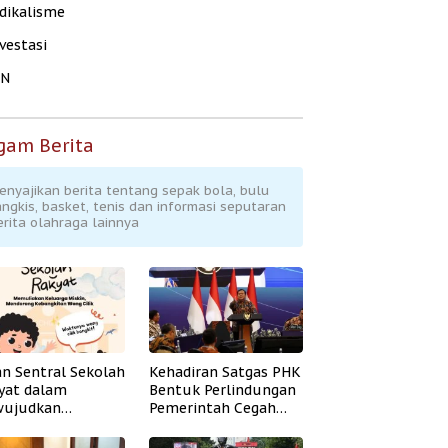
dikalisme
vestasi
KN
gam Berita
enyajikan berita tentang sepak bola, bulu
angkis, basket, tenis dan informasi seputaran
erita olahraga lainnya
an Sentral Sekolah
Kehadiran Satgas PHK
yat dalam
Bentuk Perlindungan
ujudkan
Pemerintah Cegah
idikan Inklusif
Badai PHK