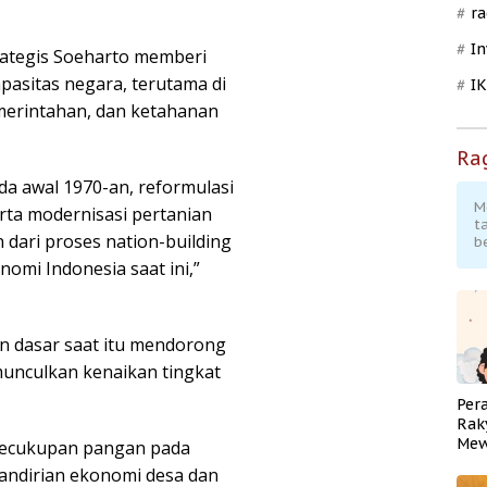
ra
In
rategis Soeharto memberi
asitas negara, terutama di
I
emerintahan, dan ketahanan
Ra
a awal 1970-an, reformulasi
M
ta modernisasi pertanian
t
dari proses nation-building
b
omi Indonesia saat ini,”
n dasar saat itu mendorong
emunculkan kenaikan tingkat
Per
Rak
Mew
kecukupan pangan pada
Pend
ndirian ekonomi desa dan