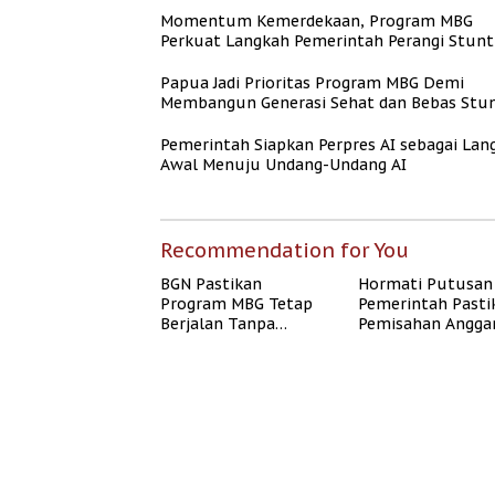
Momentum Kemerdekaan, Program MBG
Perkuat Langkah Pemerintah Perangi Stunt
Papua Jadi Prioritas Program MBG Demi
Membangun Generasi Sehat dan Bebas Stun
Pemerintah Siapkan Perpres AI sebagai Lan
Awal Menuju Undang-Undang AI
Recommendation for You
BGN Pastikan
Hormati Putusan
Program MBG Tetap
Pemerintah Pasti
Berjalan Tanpa
Pemisahan Angga
Mengganggu
MBG Berjalan Ter
Anggaran Pendidikan