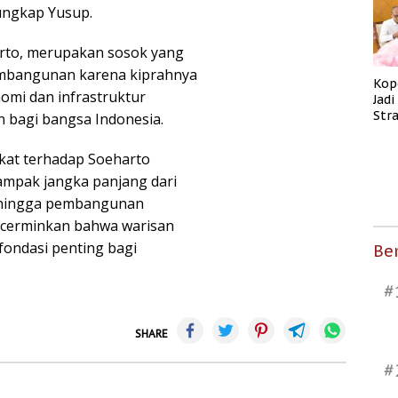
ungkap Yusup.
arto, merupakan sosok yang
embangunan karena kiprahnya
Kop
omi dan infrastruktur
Jad
Str
an bagi bangsa Indonesia.
Men
Kes
akat terhadap Soeharto
ampak jangka panjang dari
i hingga pembangunan
ncerminkan bahwa warisan
ondasi penting bagi
Ber
#
SHARE
#