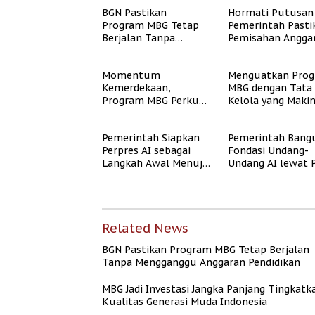
BGN Pastikan
Hormati Putusan
Program MBG Tetap
Pemerintah Pasti
Berjalan Tanpa
Pemisahan Angga
Mengganggu
MBG Berjalan Ter
Anggaran Pendidikan
Momentum
Menguatkan Pro
Kemerdekaan,
MBG dengan Tata
Program MBG Perkuat
Kelola yang Maki
Langkah Pemerintah
Akuntabel
Perangi Stunting
Pemerintah Siapkan
Pemerintah Bang
Perpres AI sebagai
Fondasi Undang-
Langkah Awal Menuju
Undang AI lewat 
Undang-Undang AI
Jalan dan Etika AI
Related News
BGN Pastikan Program MBG Tetap Berjalan
Tanpa Mengganggu Anggaran Pendidikan
MBG Jadi Investasi Jangka Panjang Tingkatk
Kualitas Generasi Muda Indonesia