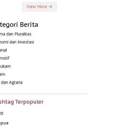
View More
tegori Berita
a dan Pluralitas
omi dan Investasi
inal
motif
hukam
am
dan Agraria
shtag Terpopuler
20
apua