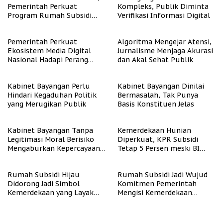
Pemerintah Perkuat
Kompleks, Publik Diminta
Program Rumah Subsidi
Verifikasi Informasi Digital
untuk Masyarakat
Berpenghasilan Rendah
Pemerintah Perkuat
Algoritma Mengejar Atensi,
Ekosistem Media Digital
Jurnalisme Menjaga Akurasi
Nasional Hadapi Perang
dan Akal Sehat Publik
Algoritma AI
Kabinet Bayangan Perlu
Kabinet Bayangan Dinilai
Hindari Kegaduhan Politik
Bermasalah, Tak Punya
yang Merugikan Publik
Basis Konstituen Jelas
Kabinet Bayangan Tanpa
Kemerdekaan Hunian
Legitimasi Moral Berisiko
Diperkuat, KPR Subsidi
Mengaburkan Kepercayaan
Tetap 5 Persen meski BI
Publik
Rate Naik
Rumah Subsidi Hijau
Rumah Subsidi Jadi Wujud
Didorong Jadi Simbol
Komitmen Pemerintah
Kemerdekaan yang Layak
Mengisi Kemerdekaan
dan Asri
dengan Kesejahteraan