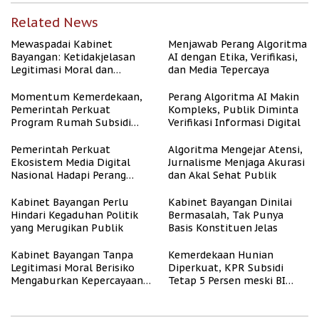
Related News
Mewaspadai Kabinet
Menjawab Perang Algoritma
Bayangan: Ketidakjelasan
AI dengan Etika, Verifikasi,
Legitimasi Moral dan
dan Media Tepercaya
Representasi
Momentum Kemerdekaan,
Perang Algoritma AI Makin
Pemerintah Perkuat
Kompleks, Publik Diminta
Program Rumah Subsidi
Verifikasi Informasi Digital
untuk Masyarakat
Berpenghasilan Rendah
Pemerintah Perkuat
Algoritma Mengejar Atensi,
Ekosistem Media Digital
Jurnalisme Menjaga Akurasi
Nasional Hadapi Perang
dan Akal Sehat Publik
Algoritma AI
Kabinet Bayangan Perlu
Kabinet Bayangan Dinilai
Hindari Kegaduhan Politik
Bermasalah, Tak Punya
yang Merugikan Publik
Basis Konstituen Jelas
Kabinet Bayangan Tanpa
Kemerdekaan Hunian
Legitimasi Moral Berisiko
Diperkuat, KPR Subsidi
Mengaburkan Kepercayaan
Tetap 5 Persen meski BI
Publik
Rate Naik