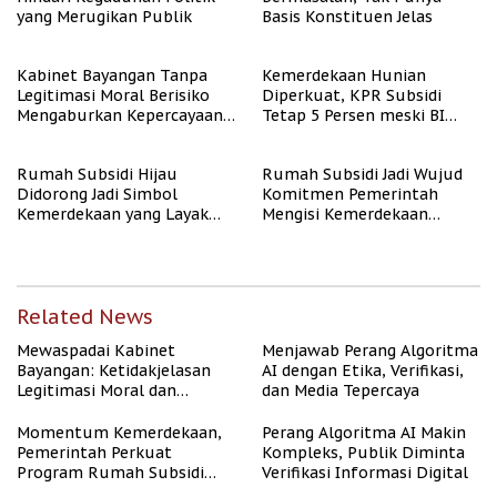
yang Merugikan Publik
Basis Konstituen Jelas
Kabinet Bayangan Tanpa
Kemerdekaan Hunian
Legitimasi Moral Berisiko
Diperkuat, KPR Subsidi
Mengaburkan Kepercayaan
Tetap 5 Persen meski BI
Publik
Rate Naik
Rumah Subsidi Hijau
Rumah Subsidi Jadi Wujud
Didorong Jadi Simbol
Komitmen Pemerintah
Kemerdekaan yang Layak
Mengisi Kemerdekaan
dan Asri
dengan Kesejahteraan
Related News
Mewaspadai Kabinet
Menjawab Perang Algoritma
Bayangan: Ketidakjelasan
AI dengan Etika, Verifikasi,
Legitimasi Moral dan
dan Media Tepercaya
Representasi
Momentum Kemerdekaan,
Perang Algoritma AI Makin
Pemerintah Perkuat
Kompleks, Publik Diminta
Program Rumah Subsidi
Verifikasi Informasi Digital
untuk Masyarakat