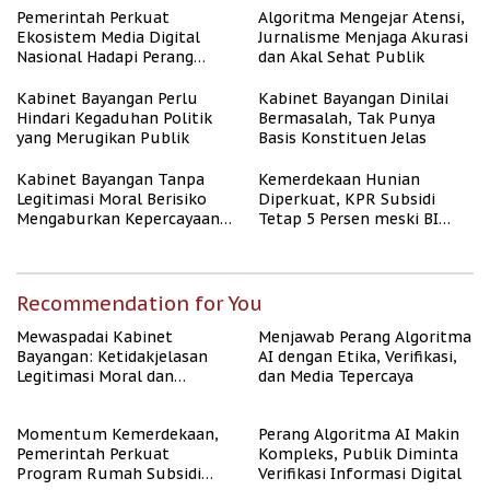
Berpenghasilan Rendah
Pemerintah Perkuat
Algoritma Mengejar Atensi,
Ekosistem Media Digital
Jurnalisme Menjaga Akurasi
Nasional Hadapi Perang
dan Akal Sehat Publik
Algoritma AI
Kabinet Bayangan Perlu
Kabinet Bayangan Dinilai
Hindari Kegaduhan Politik
Bermasalah, Tak Punya
yang Merugikan Publik
Basis Konstituen Jelas
Kabinet Bayangan Tanpa
Kemerdekaan Hunian
Legitimasi Moral Berisiko
Diperkuat, KPR Subsidi
Mengaburkan Kepercayaan
Tetap 5 Persen meski BI
Publik
Rate Naik
Recommendation for You
Mewaspadai Kabinet
Menjawab Perang Algoritma
Bayangan: Ketidakjelasan
AI dengan Etika, Verifikasi,
Legitimasi Moral dan
dan Media Tepercaya
Representasi
Momentum Kemerdekaan,
Perang Algoritma AI Makin
Pemerintah Perkuat
Kompleks, Publik Diminta
Program Rumah Subsidi
Verifikasi Informasi Digital