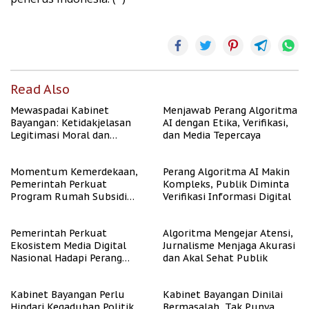
Read Also
Mewaspadai Kabinet
Menjawab Perang Algoritma
Bayangan: Ketidakjelasan
AI dengan Etika, Verifikasi,
Legitimasi Moral dan
dan Media Tepercaya
Representasi
Momentum Kemerdekaan,
Perang Algoritma AI Makin
Pemerintah Perkuat
Kompleks, Publik Diminta
Program Rumah Subsidi
Verifikasi Informasi Digital
untuk Masyarakat
Berpenghasilan Rendah
Pemerintah Perkuat
Algoritma Mengejar Atensi,
Ekosistem Media Digital
Jurnalisme Menjaga Akurasi
Nasional Hadapi Perang
dan Akal Sehat Publik
Algoritma AI
Kabinet Bayangan Perlu
Kabinet Bayangan Dinilai
Hindari Kegaduhan Politik
Bermasalah, Tak Punya