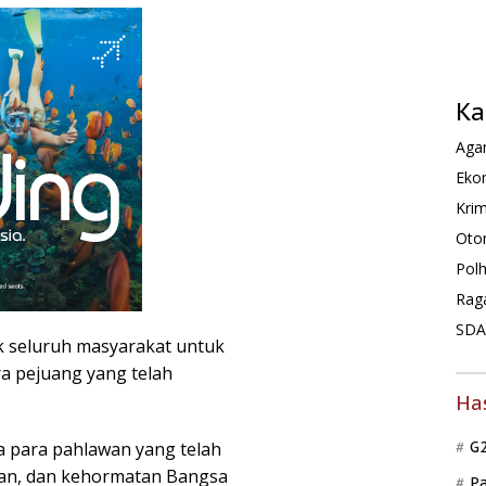
Ka
Agam
Ekon
Krim
Oto
Pol
Rag
SDA 
 seluruh masyarakat untuk
 pejuang yang telah
Ha
a para pahlawan yang telah
G
an, dan kehormatan Bangsa
P