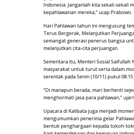
Indonesia. Janganlah kita sekali-sekali
kepahlawanan mereka,” ucap Prabowo.
Hari Pahlawan tahun ini mengusung te
Terus Bergerak, Melanjutkan Perjuan
semangat generasi penerus bangsa unt
melanjutkan cita-cita perjuangan.
Sementara itu, Menteri Sosial Saifullah
masyarakat untuk turut serta dalam m
serentak pada Senin (10/11) pukul 08.15
“Di manapun berada, mari berhenti seje
menghormati jasa para pahlawan,” ujar
Upacara di Kalibata juga menjadi mom
mengumumkan penerima gelar Pahlawan 
bentuk penghargaan kepada tokoh-toko
bagi kemerdekaan dan kemajuan Indones