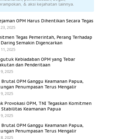
erampokan, & aksi kejahatan lainnya.
ejaman OPM Harus Dihentikan Secara Tegas
 23, 2025
itmen Tegas Pemerintah, Perang Terhadap
i Daring Semakin Digencarkan
 11, 2025
gutuk Kebiadaban OPM yang Tebar
akutan dan Penderitaan
 9, 2025
i Brutal OPM Ganggu Keamanan Papua,
ungan Penumpasan Terus Mengalir
 9, 2025
ak Provokasi OPM, TNI Tegaskan Komitmen
a Stabilitas Keamanan Papua
 9, 2025
i Brutal OPM Ganggu Keamanan Papua,
ungan Penumpasan Terus Mengalir
 8, 2025