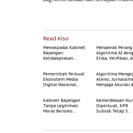
Read Also
Mewaspadai Kabinet
Menjawab Perang
Bayangan:
Algoritma AI den
Ketidakjelasan
Etika, Verifikasi, 
Legitimasi Moral dan
Media Tepercaya
Representasi
Pemerintah Perkuat
Algoritma Mengej
Ekosistem Media
Atensi, Jurnalism
Digital Nasional
Menjaga Akurasi 
Hadapi Perang
Akal Sehat Publik
Algoritma AI
Kabinet Bayangan
Kemerdekaan Hun
Tanpa Legitimasi
Diperkuat, KPR
Moral Berisiko
Subsidi Tetap 5
Mengaburkan
Persen meski BI 
Kepercayaan Publik
Naik