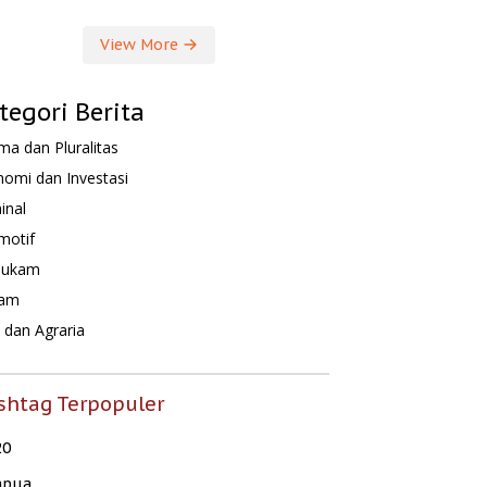
View More
tegori Berita
a dan Pluralitas
omi dan Investasi
inal
motif
hukam
am
dan Agraria
shtag Terpopuler
20
apua