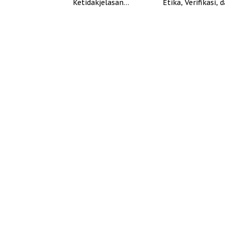
Ketidakjelasan
Etika, Verifikasi, 
Legitimasi Moral dan
Media Tepercaya
Representasi