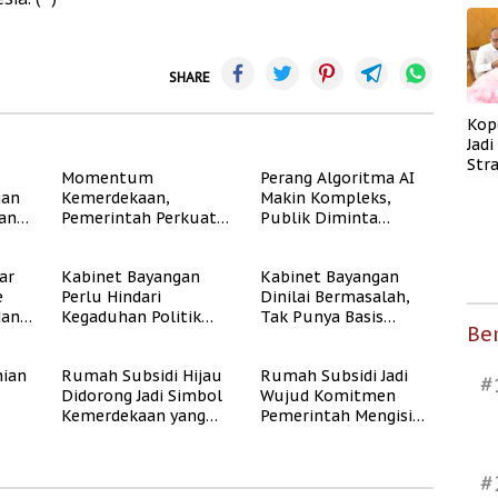
SHARE
Kop
Jad
Str
Momentum
Perang Algoritma AI
Men
gan
Kemerdekaan,
Makin Kompleks,
Kes
dan
Pemerintah Perkuat
Publik Diminta
Program Rumah
Verifikasi Informasi
Subsidi untuk
Digital
ar
Kabinet Bayangan
Kabinet Bayangan
Masyarakat
e
Perlu Hindari
Dinilai Bermasalah,
Berpenghasilan
dan
Kegaduhan Politik
Tak Punya Basis
Rendah
Ber
yang Merugikan
Konstituen Jelas
Publik
ian
Rumah Subsidi Hijau
Rumah Subsidi Jadi
#
Didorong Jadi Simbol
Wujud Komitmen
Kemerdekaan yang
Pemerintah Mengisi
Rate
Layak dan Asri
Kemerdekaan dengan
Kesejahteraan
#