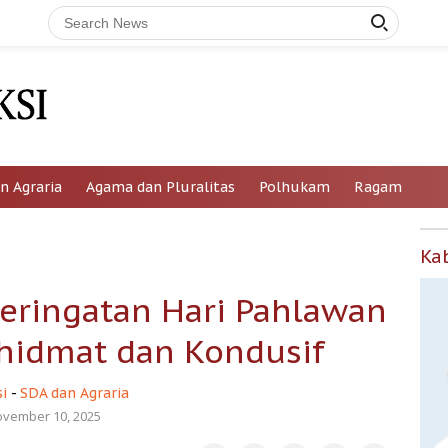
n Agraria
Agama dan Pluralitas
Polhukam
Ragam
Ka
Peringatan Hari Pahlawan
hidmat dan Kondusif
i
-
SDA dan Agraria
vember 10, 2025