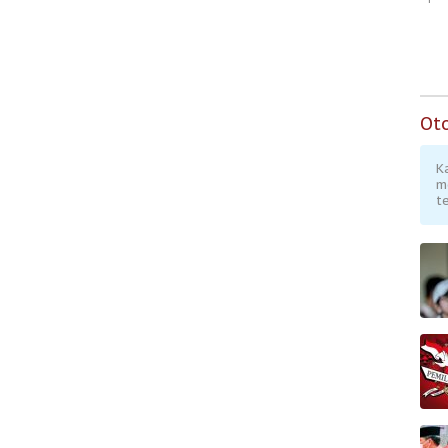
Ot
K
m
te