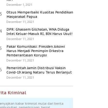
December 1, 2021
Otsus Memperbaiki Kualitas Pendidikan
3
Masyarakat Papua
December 11, 2021
DPR: Ghassem Gilchalan, WNA Diduga
4
Intel Keluar-Masuk RI, BIN Harus Usut!
December 11, 2021
Pakar Komunikasi: Presiden Jokowi
5
Harus Menjadi Pemimpin Orkestra
Pemberantasan Korupsi
December 11, 2021
Pemerintah Jamin Distribusi Vaksin
6
Covid-19 Jelang Nataru Terus Berlanjut
December 11, 2021
ita Kriminal
enyajikan kabar kriminal mulai dari berita
embunuhan, pemerkosaan, begal,