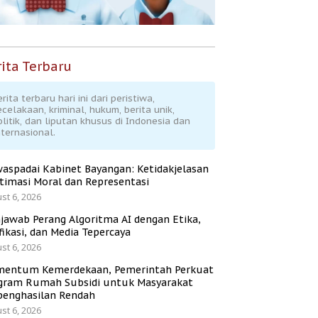
ita Terbaru
rita terbaru hari ini dari peristiwa,
ecelakaan, kriminal, hukum, berita unik,
olitik, dan liputan khusus di Indonesia dan
nternasional.
aspadai Kabinet Bayangan: Ketidakjelasan
itimasi Moral dan Representasi
st 6, 2026
jawab Perang Algoritma AI dengan Etika,
fikasi, dan Media Tepercaya
st 6, 2026
entum Kemerdekaan, Pemerintah Perkuat
gram Rumah Subsidi untuk Masyarakat
penghasilan Rendah
st 6, 2026