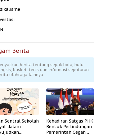
dikalisme
vestasi
KN
gam Berita
enyajikan berita tentang sepak bola, bulu
angkis, basket, tenis dan informasi seputaran
erita olahraga lainnya
an Sentral Sekolah
Kehadiran Satgas PHK
yat dalam
Bentuk Perlindungan
ujudkan
Pemerintah Cegah
idikan Inklusif
Badai PHK