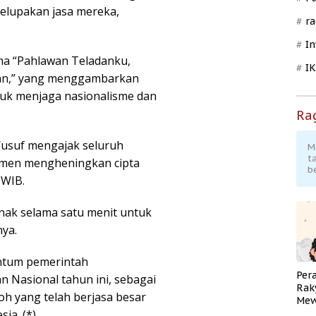
 melupakan jasa mereka,
ra
In
ma “Pahlawan Teladanku,
I
gan,” yang menggambarkan
uk menjaga nasionalisme dan
Ra
 Yusuf mengajak seluruh
M
t
omen mengheningkan cipta
b
 WIB.
nak selama satu menit untuk
nya.
entum pemerintah
Per
Nasional tahun ini, sebagai
Rak
h yang telah berjasa besar
Mew
ia. (*)
Pend