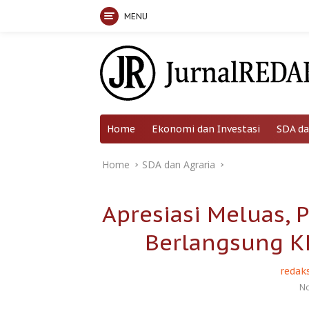
MENU
Skip
to
content
Home
Ekonomi dan Investasi
SDA da
Home
SDA dan Agraria
Apresiasi Meluas, 
Berlangsung K
redaks
No