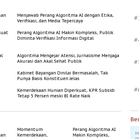
san
Menjawab Perang Algoritma AI dengan Etika,
#
Verifikasi, dan Media Tepercaya
kuat
Perang Algoritma AI Makin Kompleks, Publik
Diminta Verifikasi Informasi Digital
#
al
Algoritma Mengejar Atensi, Jurnalisme Menjaga
#
Akurasi dan Akal Sehat Publik
Kabinet Bayangan Dinilai Bermasalah, Tak
Punya Basis Konstituen Jelas
#
Kemerdekaan Hunian Diperkuat, KPR Subsidi
Tetap 5 Persen meski BI Rate Naik
Ber
Momentum
Perang Algoritma AI
M
gan
Kemerdekaan,
Makin Kompleks,
p