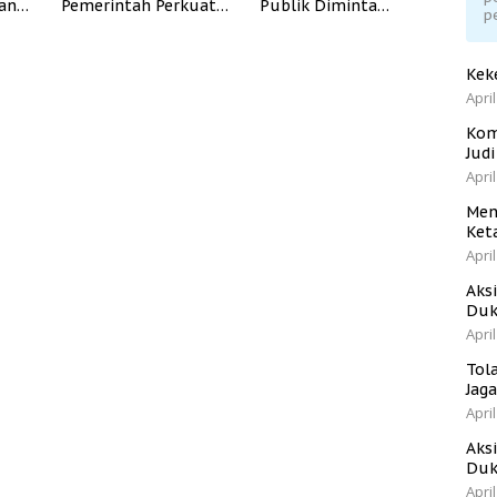
dan
Pemerintah Perkuat
Publik Diminta
p
Program Rumah
Verifikasi Informasi
Subsidi untuk
Digital
Masyarakat
Kek
Berpenghasilan
April
Rendah
Kom
Jud
April
Men
Ket
April
Aks
Duk
April
Tol
Jag
April
Aks
Duk
April