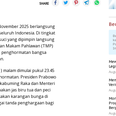
SHARE
Ber
 November 2025 berlangsung
eluruh Indonesia. Di tingkat
Be
suci yang dipimpin langsung
k
P
aman Makam Pahlawan (TMP)
I
bol penghormatan bangsa
n.
Mew
Leg
) malam dimulai pukul 23.45
Augu
hormatan. Presiden Prabowo
Men
akabuming Raka dan Menteri
Veri
nakan jas biru tua dan peci
Augu
takan karangan bunga di
Mom
ai tanda penghargaan bagi
Pro
Ber
Augu