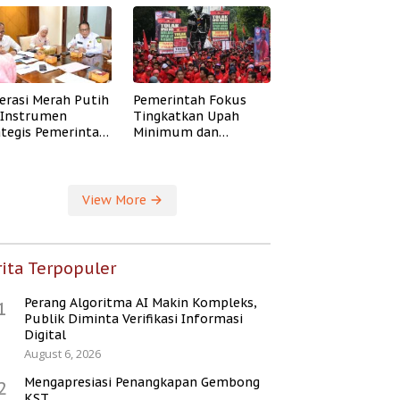
erasi Merah Putih
Pemerintah Fokus
i Instrumen
Tingkatkan Upah
ategis Pemerintah
Minimum dan
ingkatkan
Jaminan Sosial Buruh
ejahteraan Desa
View More
ita Terpopuler
Perang Algoritma AI Makin Kompleks,
1
Publik Diminta Verifikasi Informasi
Digital
August 6, 2026
Mengapresiasi Penangkapan Gembong
2
KST