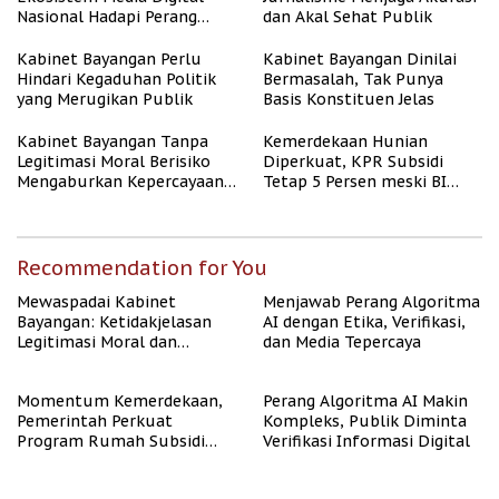
Nasional Hadapi Perang
dan Akal Sehat Publik
Algoritma AI
Kabinet Bayangan Perlu
Kabinet Bayangan Dinilai
Hindari Kegaduhan Politik
Bermasalah, Tak Punya
yang Merugikan Publik
Basis Konstituen Jelas
Kabinet Bayangan Tanpa
Kemerdekaan Hunian
Legitimasi Moral Berisiko
Diperkuat, KPR Subsidi
Mengaburkan Kepercayaan
Tetap 5 Persen meski BI
Publik
Rate Naik
Recommendation for You
Mewaspadai Kabinet
Menjawab Perang Algoritma
Bayangan: Ketidakjelasan
AI dengan Etika, Verifikasi,
Legitimasi Moral dan
dan Media Tepercaya
Representasi
Momentum Kemerdekaan,
Perang Algoritma AI Makin
Pemerintah Perkuat
Kompleks, Publik Diminta
Program Rumah Subsidi
Verifikasi Informasi Digital
untuk Masyarakat
Berpenghasilan Rendah