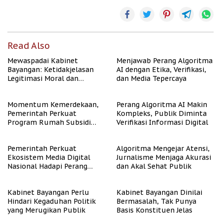
Read Also
Mewaspadai Kabinet
Menjawab Perang Algoritma
Bayangan: Ketidakjelasan
AI dengan Etika, Verifikasi,
Legitimasi Moral dan
dan Media Tepercaya
Representasi
Momentum Kemerdekaan,
Perang Algoritma AI Makin
Pemerintah Perkuat
Kompleks, Publik Diminta
Program Rumah Subsidi
Verifikasi Informasi Digital
untuk Masyarakat
Berpenghasilan Rendah
Pemerintah Perkuat
Algoritma Mengejar Atensi,
Ekosistem Media Digital
Jurnalisme Menjaga Akurasi
Nasional Hadapi Perang
dan Akal Sehat Publik
Algoritma AI
Kabinet Bayangan Perlu
Kabinet Bayangan Dinilai
Hindari Kegaduhan Politik
Bermasalah, Tak Punya
yang Merugikan Publik
Basis Konstituen Jelas