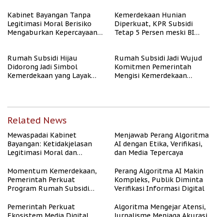
Kabinet Bayangan Tanpa
Kemerdekaan Hunian
Legitimasi Moral Berisiko
Diperkuat, KPR Subsidi
Mengaburkan Kepercayaan
Tetap 5 Persen meski BI
Publik
Rate Naik
Rumah Subsidi Hijau
Rumah Subsidi Jadi Wujud
Didorong Jadi Simbol
Komitmen Pemerintah
Kemerdekaan yang Layak
Mengisi Kemerdekaan
dan Asri
dengan Kesejahteraan
Related News
Mewaspadai Kabinet
Menjawab Perang Algoritma
Bayangan: Ketidakjelasan
AI dengan Etika, Verifikasi,
Legitimasi Moral dan
dan Media Tepercaya
Representasi
Momentum Kemerdekaan,
Perang Algoritma AI Makin
Pemerintah Perkuat
Kompleks, Publik Diminta
Program Rumah Subsidi
Verifikasi Informasi Digital
untuk Masyarakat
Berpenghasilan Rendah
Pemerintah Perkuat
Algoritma Mengejar Atensi,
Ekosistem Media Digital
Jurnalisme Menjaga Akurasi