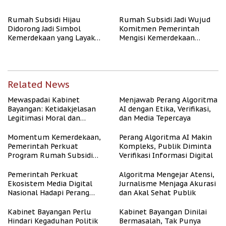
Publik
Rate Naik
Rumah Subsidi Hijau
Rumah Subsidi Jadi Wujud
Didorong Jadi Simbol
Komitmen Pemerintah
Kemerdekaan yang Layak
Mengisi Kemerdekaan
dan Asri
dengan Kesejahteraan
Related News
Mewaspadai Kabinet
Menjawab Perang Algoritma
Bayangan: Ketidakjelasan
AI dengan Etika, Verifikasi,
Legitimasi Moral dan
dan Media Tepercaya
Representasi
Momentum Kemerdekaan,
Perang Algoritma AI Makin
Pemerintah Perkuat
Kompleks, Publik Diminta
Program Rumah Subsidi
Verifikasi Informasi Digital
untuk Masyarakat
Berpenghasilan Rendah
Pemerintah Perkuat
Algoritma Mengejar Atensi,
Ekosistem Media Digital
Jurnalisme Menjaga Akurasi
Nasional Hadapi Perang
dan Akal Sehat Publik
Algoritma AI
Kabinet Bayangan Perlu
Kabinet Bayangan Dinilai
Hindari Kegaduhan Politik
Bermasalah, Tak Punya