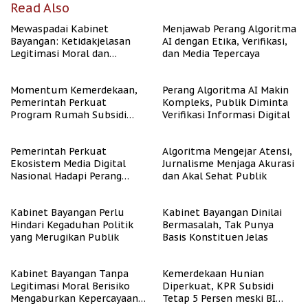
Read Also
Mewaspadai Kabinet
Menjawab Perang Algoritma
Bayangan: Ketidakjelasan
AI dengan Etika, Verifikasi,
Legitimasi Moral dan
dan Media Tepercaya
Representasi
Momentum Kemerdekaan,
Perang Algoritma AI Makin
Pemerintah Perkuat
Kompleks, Publik Diminta
Program Rumah Subsidi
Verifikasi Informasi Digital
untuk Masyarakat
Berpenghasilan Rendah
Pemerintah Perkuat
Algoritma Mengejar Atensi,
Ekosistem Media Digital
Jurnalisme Menjaga Akurasi
Nasional Hadapi Perang
dan Akal Sehat Publik
Algoritma AI
Kabinet Bayangan Perlu
Kabinet Bayangan Dinilai
Hindari Kegaduhan Politik
Bermasalah, Tak Punya
yang Merugikan Publik
Basis Konstituen Jelas
Kabinet Bayangan Tanpa
Kemerdekaan Hunian
Legitimasi Moral Berisiko
Diperkuat, KPR Subsidi
Mengaburkan Kepercayaan
Tetap 5 Persen meski BI