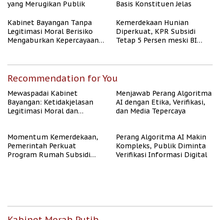
yang Merugikan Publik
Basis Konstituen Jelas
Kabinet Bayangan Tanpa
Kemerdekaan Hunian
Legitimasi Moral Berisiko
Diperkuat, KPR Subsidi
Mengaburkan Kepercayaan
Tetap 5 Persen meski BI
Publik
Rate Naik
Recommendation for You
Mewaspadai Kabinet
Menjawab Perang Algoritma
Bayangan: Ketidakjelasan
AI dengan Etika, Verifikasi,
Legitimasi Moral dan
dan Media Tepercaya
Representasi
Momentum Kemerdekaan,
Perang Algoritma AI Makin
Pemerintah Perkuat
Kompleks, Publik Diminta
Program Rumah Subsidi
Verifikasi Informasi Digital
untuk Masyarakat
Berpenghasilan Rendah
Kabinet Merah Putih