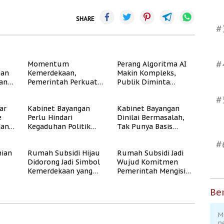
SHARE
#
#
Momentum
Perang Algoritma AI
gan
Kemerdekaan,
Makin Kompleks,
dan
Pemerintah Perkuat
Publik Diminta
Program Rumah
Verifikasi Informasi
#
Subsidi untuk
Digital
ar
Kabinet Bayangan
Kabinet Bayangan
Masyarakat
e
Perlu Hindari
Dinilai Bermasalah,
Berpenghasilan
dan
Kegaduhan Politik
Tak Punya Basis
Rendah
yang Merugikan
Konstituen Jelas
#
Publik
ian
Rumah Subsidi Hijau
Rumah Subsidi Jadi
Didorong Jadi Simbol
Wujud Komitmen
Kemerdekaan yang
Pemerintah Mengisi
Rate
Layak dan Asri
Kemerdekaan dengan
Kesejahteraan
Ber
M
p