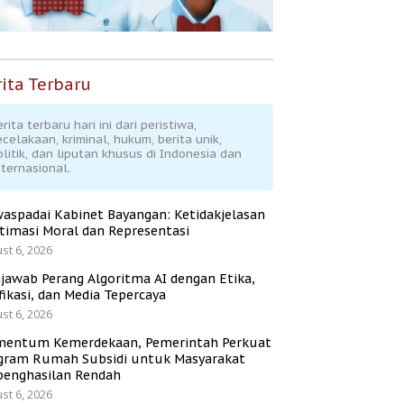
ita Terbaru
rita terbaru hari ini dari peristiwa,
ecelakaan, kriminal, hukum, berita unik,
olitik, dan liputan khusus di Indonesia dan
nternasional.
aspadai Kabinet Bayangan: Ketidakjelasan
itimasi Moral dan Representasi
st 6, 2026
jawab Perang Algoritma AI dengan Etika,
fikasi, dan Media Tepercaya
st 6, 2026
entum Kemerdekaan, Pemerintah Perkuat
gram Rumah Subsidi untuk Masyarakat
penghasilan Rendah
st 6, 2026