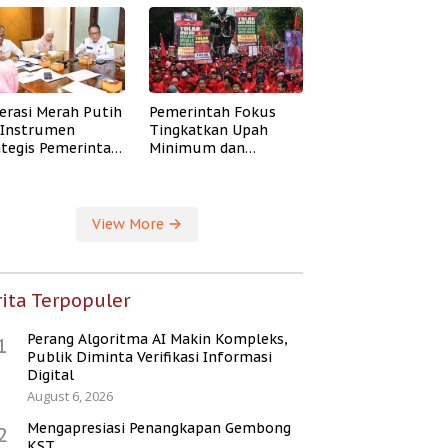
erasi Merah Putih
Pemerintah Fokus
i Instrumen
Tingkatkan Upah
ategis Pemerintah
Minimum dan
ingkatkan
Jaminan Sosial Buruh
ejahteraan Desa
View More
ita Terpopuler
Perang Algoritma AI Makin Kompleks,
1
Publik Diminta Verifikasi Informasi
Digital
August 6, 2026
Mengapresiasi Penangkapan Gembong
2
KST