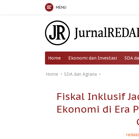
MENU
Skip
to
content
Home
Ekonomi dan Investasi
SDA da
Home
SDA dan Agraria
Fiskal Inklusif 
Ekonomi di Era 
redaks