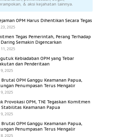
erampokan, & aksi kejahatan lainnya.
ejaman OPM Harus Dihentikan Secara Tegas
 23, 2025
itmen Tegas Pemerintah, Perang Terhadap
i Daring Semakin Digencarkan
 11, 2025
gutuk Kebiadaban OPM yang Tebar
akutan dan Penderitaan
 9, 2025
i Brutal OPM Ganggu Keamanan Papua,
ungan Penumpasan Terus Mengalir
 9, 2025
ak Provokasi OPM, TNI Tegaskan Komitmen
a Stabilitas Keamanan Papua
 9, 2025
i Brutal OPM Ganggu Keamanan Papua,
ungan Penumpasan Terus Mengalir
 8, 2025