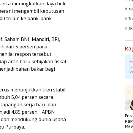
serta meningkatkan daya beli
ra
 berani mengambil keputusan
0 triliun ke bank-bank
In
I
f. Saham BNI, Mandiri, BRI,
h dari 5 persen pada
Ra
nilai respon tersebut
ap arah baru kebijakan fiskal.
M
t
menjadi bahan bakar bagi
b
rus menunjukkan tren stabil.
mbuh 5,04 persen secara
a lapangan kerja baru dan
adi 4,85 persen. ‚ APBN
Per
t dan mendukung dunia usaha
Rak
eu Purbaya.
Mew
Pend