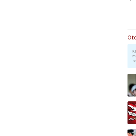
Subsidi untuk
Digital
Masyarakat
Berpenghasilan
Rendah
Ot
K
m
te