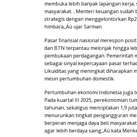
membuka lebih banyak lapangan kerja, 
masyarakat. ‚ Menteri keuangan sudah
strategis dengan menggelontorkan Rp20
himbara,‚Äù ujar Sarman.
Pasar finansial nasional merespon positi
dan BTN terpantau melonjak hingga lebi
pembukaan perdagangan. Pemerintah me
sebagai sinyal kepercayaan pasar terhad
Likuiditas yang meningkat diharapkan 
mesin pertumbuhan domestik.
Pertumbuhan ekonomi Indonesia juga te
Pada kuartal III 2025, perekonomian tu
tahunan, sekaligus menciptakan 1,9 jut
menurunkan tingkat pengangguran menj
berperan menjaga daya beli masyaraka
agar lebih berdaya saing,‚Äù kata Menk