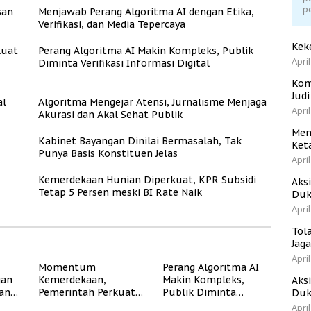
p
san
Menjawab Perang Algoritma AI dengan Etika,
Verifikasi, dan Media Tepercaya
Kek
kuat
Perang Algoritma AI Makin Kompleks, Publik
April
Diminta Verifikasi Informasi Digital
Kom
Jud
al
Algoritma Mengejar Atensi, Jurnalisme Menjaga
April
Akurasi dan Akal Sehat Publik
Men
Kabinet Bayangan Dinilai Bermasalah, Tak
Ket
Punya Basis Konstituen Jelas
April
Kemerdekaan Hunian Diperkuat, KPR Subsidi
Aks
Tetap 5 Persen meski BI Rate Naik
Duk
April
Tol
Jag
April
Momentum
Perang Algoritma AI
gan
Kemerdekaan,
Makin Kompleks,
Aks
dan
Pemerintah Perkuat
Publik Diminta
Duk
Program Rumah
Verifikasi Informasi
April