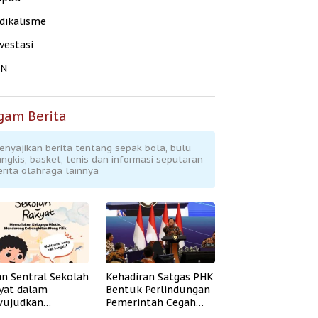
dikalisme
vestasi
KN
gam Berita
enyajikan berita tentang sepak bola, bulu
angkis, basket, tenis dan informasi seputaran
erita olahraga lainnya
an Sentral Sekolah
Kehadiran Satgas PHK
yat dalam
Bentuk Perlindungan
ujudkan
Pemerintah Cegah
idikan Inklusif
Badai PHK