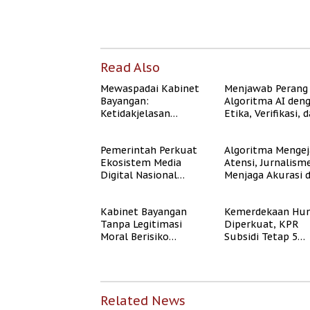
Read Also
Mewaspadai Kabinet
Menjawab Perang
Bayangan:
Algoritma AI den
Ketidakjelasan
Etika, Verifikasi, 
Legitimasi Moral dan
Media Tepercaya
Representasi
Pemerintah Perkuat
Algoritma Mengej
Ekosistem Media
Atensi, Jurnalism
Digital Nasional
Menjaga Akurasi 
Hadapi Perang
Akal Sehat Publik
Algoritma AI
Kabinet Bayangan
Kemerdekaan Hun
Tanpa Legitimasi
Diperkuat, KPR
Moral Berisiko
Subsidi Tetap 5
Mengaburkan
Persen meski BI 
Kepercayaan Publik
Naik
Related News