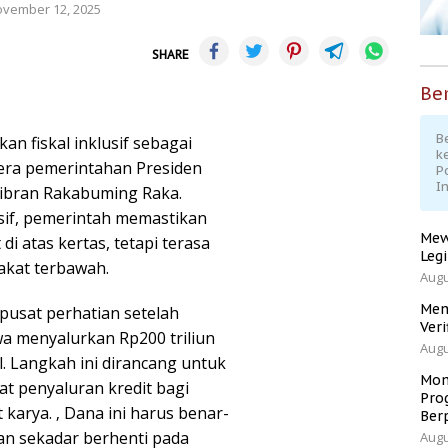
vember 12, 2025
SHARE
Ber
Be
an fiskal inklusif sebagai
k
era pemerintahan Presiden
P
I
Gibran Rakabuming Raka.
resif, pemerintah memastikan
Mew
i atas kertas, tetapi terasa
Leg
rakat terbawah.
Augu
Men
 pusat perhatian setelah
Veri
a menyalurkan Rp200 triliun
Augu
. Langkah ini dirancang untuk
Mom
t penyaluran kredit bagi
Pro
karya. ‚ Dana ini harus benar-
Ber
kan sekadar berhenti pada
Augu