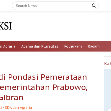
n Agraria
Agama dan Pluralitas
Polhukam
Ragam
Ka
Jadi Pondasi Pemerataan
Pemerintahan Prabowo‚
Gibran
i
-
SDA dan Agraria