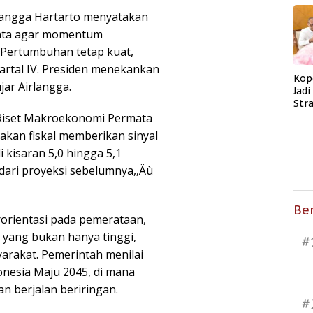
langga Hartarto menyatakan
nta agar momentum
‚ Pertumbuhan tetap kuat,
artal IV. Presiden menekankan
Kop
ar Airlangga.
Jad
Str
Men
a Riset Makroekonomi Permata
Kes
jakan fiskal memberikan sinyal
 kisaran 5,0 hingga 5,1
 dari proyeksi sebelumnya,‚Äù
Ber
rorientasi pada pemerataan,
yang bukan hanya tinggi,
#
arakat. Pemerintah menilai
onesia Maju 2045, di mana
 berjalan beriringan.
#