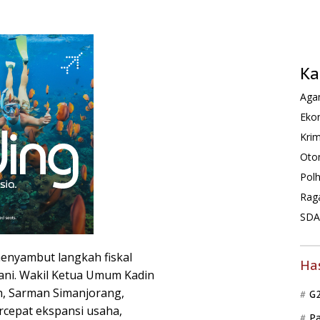
Ka
Agam
Ekon
Krim
Oto
Pol
Rag
SDA 
enyambut langkah fiskal
Ha
rani. Wakil Ketua Umum Kadin
, Sarman Simanjorang,
G
cepat ekspansi usaha,
P