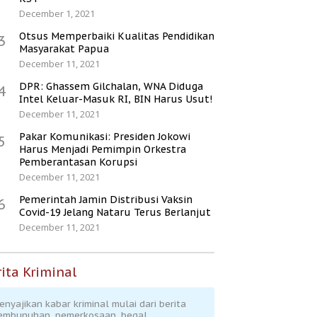
December 1, 2021
Otsus Memperbaiki Kualitas Pendidikan
3
Masyarakat Papua
December 11, 2021
DPR: Ghassem Gilchalan, WNA Diduga
4
Intel Keluar-Masuk RI, BIN Harus Usut!
December 11, 2021
Pakar Komunikasi: Presiden Jokowi
5
Harus Menjadi Pemimpin Orkestra
Pemberantasan Korupsi
December 11, 2021
Pemerintah Jamin Distribusi Vaksin
6
Covid-19 Jelang Nataru Terus Berlanjut
December 11, 2021
ita Kriminal
enyajikan kabar kriminal mulai dari berita
embunuhan, pemerkosaan, begal,