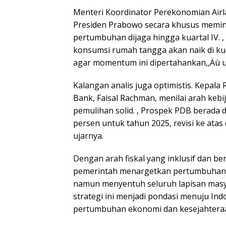
Menteri Koordinator Perekonomian Air
Presiden Prabowo secara khusus memi
pertumbuhan dijaga hingga kuartal IV. 
konsumsi rumah tangga akan naik di ku
agar momentum ini dipertahankan,‚Äù uj
Kalangan analis juga optimistis. Kepal
Bank, Faisal Rachman, menilai arah kebi
pemulihan solid. ‚ Prospek PDB berada di
persen untuk tahun 2025, revisi ke atas
ujarnya.
Dengan arah fiskal yang inklusif dan be
pemerintah menargetkan pertumbuhan 
namun menyentuh seluruh lapisan masy
strategi ini menjadi pondasi menuju Ind
pertumbuhan ekonomi dan kesejahteraan