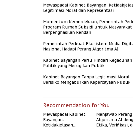
Mewaspadai Kabinet Bayangan: Ketidakjela
Legitimasi Moral dan Representasi
Momentum Kemerdekaan, Pemerintah Per
Program Rumah Subsidi untuk Masyarakat
Berpenghasilan Rendah
Pemerintah Perkuat Ekosistem Media Digit
Nasional Hadapi Perang Algoritma AI
Kabinet Bayangan Perlu Hindari Kegaduhan
Politik yang Merugikan Publik
Kabinet Bayangan Tanpa Legitimasi Moral
Berisiko Mengaburkan Kepercayaan Publik
Recommendation for You
Mewaspadai Kabinet
Menjawab Perang
Bayangan:
Algoritma AI den
Ketidakjelasan
Etika, Verifikasi, 
Legitimasi Moral dan
Media Tepercaya