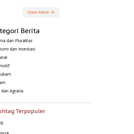
View More
tegori Berita
a dan Pluralitas
omi dan Investasi
inal
motif
hukam
am
dan Agraria
shtag Terpopuler
20
apua