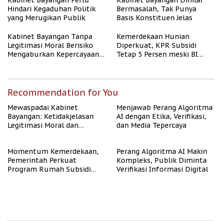
Kabinet Bayangan Perlu
Kabinet Bayangan Dinilai
Hindari Kegaduhan Politik
Bermasalah, Tak Punya
yang Merugikan Publik
Basis Konstituen Jelas
Kabinet Bayangan Tanpa
Kemerdekaan Hunian
Legitimasi Moral Berisiko
Diperkuat, KPR Subsidi
Mengaburkan Kepercayaan
Tetap 5 Persen meski BI
Publik
Rate Naik
Recommendation for You
Mewaspadai Kabinet
Menjawab Perang Algoritma
Bayangan: Ketidakjelasan
AI dengan Etika, Verifikasi,
Legitimasi Moral dan
dan Media Tepercaya
Representasi
Momentum Kemerdekaan,
Perang Algoritma AI Makin
Pemerintah Perkuat
Kompleks, Publik Diminta
Program Rumah Subsidi
Verifikasi Informasi Digital
untuk Masyarakat
Berpenghasilan Rendah