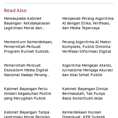
Read Also
Mewaspadai Kabinet
Menjawab Perang Algoritma
Bayangan: Ketidakjelasan
AI dengan Etika, Verifikasi,
Legitimasi Moral dan
dan Media Tepercaya
Representasi
Momentum Kemerdekaan,
Perang Algoritma AI Makin
Pemerintah Perkuat
Kompleks, Publik Diminta
Program Rumah Subsidi
Verifikasi Informasi Digital
untuk Masyarakat
Berpenghasilan Rendah
Pemerintah Perkuat
Algoritma Mengejar Atensi,
Ekosistem Media Digital
Jurnalisme Menjaga Akurasi
Nasional Hadapi Perang
dan Akal Sehat Publik
Algoritma AI
Kabinet Bayangan Perlu
Kabinet Bayangan Dinilai
Hindari Kegaduhan Politik
Bermasalah, Tak Punya
yang Merugikan Publik
Basis Konstituen Jelas
Kabinet Bayangan Tanpa
Kemerdekaan Hunian
Legitimasi Moral Berisiko
Diperkuat, KPR Subsidi