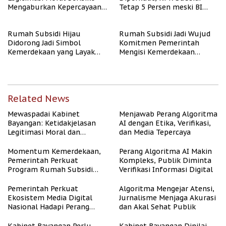
Mengaburkan Kepercayaan
Tetap 5 Persen meski BI
Publik
Rate Naik
Rumah Subsidi Hijau
Rumah Subsidi Jadi Wujud
Didorong Jadi Simbol
Komitmen Pemerintah
Kemerdekaan yang Layak
Mengisi Kemerdekaan
dan Asri
dengan Kesejahteraan
Related News
Mewaspadai Kabinet
Menjawab Perang Algoritma
Bayangan: Ketidakjelasan
AI dengan Etika, Verifikasi,
Legitimasi Moral dan
dan Media Tepercaya
Representasi
Momentum Kemerdekaan,
Perang Algoritma AI Makin
Pemerintah Perkuat
Kompleks, Publik Diminta
Program Rumah Subsidi
Verifikasi Informasi Digital
untuk Masyarakat
Berpenghasilan Rendah
Pemerintah Perkuat
Algoritma Mengejar Atensi,
Ekosistem Media Digital
Jurnalisme Menjaga Akurasi
Nasional Hadapi Perang
dan Akal Sehat Publik
Algoritma AI