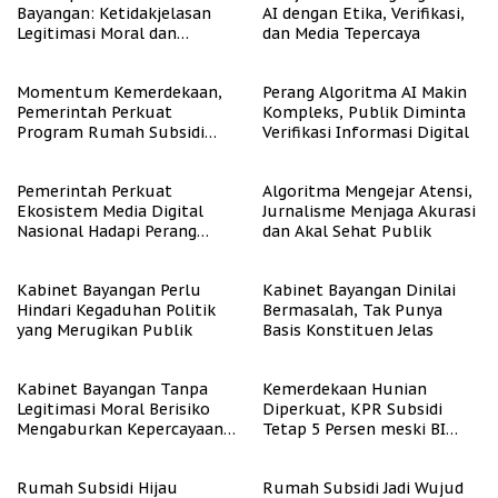
Bayangan: Ketidakjelasan
AI dengan Etika, Verifikasi,
Legitimasi Moral dan
dan Media Tepercaya
Representasi
Momentum Kemerdekaan,
Perang Algoritma AI Makin
Pemerintah Perkuat
Kompleks, Publik Diminta
Program Rumah Subsidi
Verifikasi Informasi Digital
untuk Masyarakat
Berpenghasilan Rendah
Pemerintah Perkuat
Algoritma Mengejar Atensi,
Ekosistem Media Digital
Jurnalisme Menjaga Akurasi
Nasional Hadapi Perang
dan Akal Sehat Publik
Algoritma AI
Kabinet Bayangan Perlu
Kabinet Bayangan Dinilai
Hindari Kegaduhan Politik
Bermasalah, Tak Punya
yang Merugikan Publik
Basis Konstituen Jelas
Kabinet Bayangan Tanpa
Kemerdekaan Hunian
Legitimasi Moral Berisiko
Diperkuat, KPR Subsidi
Mengaburkan Kepercayaan
Tetap 5 Persen meski BI
Publik
Rate Naik
Rumah Subsidi Hijau
Rumah Subsidi Jadi Wujud