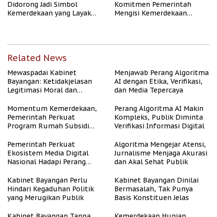
Didorong Jadi Simbol
Komitmen Pemerintah
Kemerdekaan yang Layak
Mengisi Kemerdekaan
dan Asri
dengan Kesejahteraan
Related News
Mewaspadai Kabinet
Menjawab Perang Algoritma
Bayangan: Ketidakjelasan
AI dengan Etika, Verifikasi,
Legitimasi Moral dan
dan Media Tepercaya
Representasi
Momentum Kemerdekaan,
Perang Algoritma AI Makin
Pemerintah Perkuat
Kompleks, Publik Diminta
Program Rumah Subsidi
Verifikasi Informasi Digital
untuk Masyarakat
Berpenghasilan Rendah
Pemerintah Perkuat
Algoritma Mengejar Atensi,
Ekosistem Media Digital
Jurnalisme Menjaga Akurasi
Nasional Hadapi Perang
dan Akal Sehat Publik
Algoritma AI
Kabinet Bayangan Perlu
Kabinet Bayangan Dinilai
Hindari Kegaduhan Politik
Bermasalah, Tak Punya
yang Merugikan Publik
Basis Konstituen Jelas
Kabinet Bayangan Tanpa
Kemerdekaan Hunian