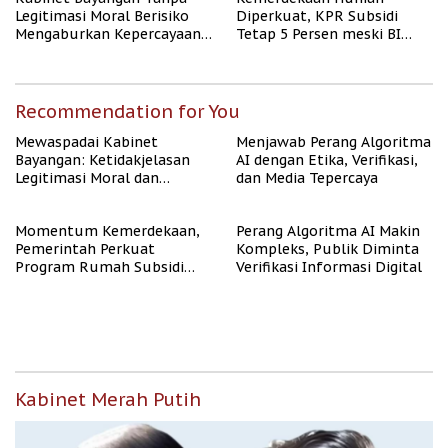
Legitimasi Moral Berisiko
Diperkuat, KPR Subsidi
Mengaburkan Kepercayaan
Tetap 5 Persen meski BI
Publik
Rate Naik
Recommendation for You
Mewaspadai Kabinet
Menjawab Perang Algoritma
Bayangan: Ketidakjelasan
AI dengan Etika, Verifikasi,
Legitimasi Moral dan
dan Media Tepercaya
Representasi
Momentum Kemerdekaan,
Perang Algoritma AI Makin
Pemerintah Perkuat
Kompleks, Publik Diminta
Program Rumah Subsidi
Verifikasi Informasi Digital
untuk Masyarakat
Berpenghasilan Rendah
Kabinet Merah Putih