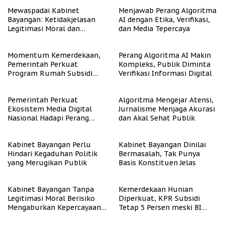
Mewaspadai Kabinet
Menjawab Perang Algoritma
Bayangan: Ketidakjelasan
AI dengan Etika, Verifikasi,
Legitimasi Moral dan
dan Media Tepercaya
Representasi
Momentum Kemerdekaan,
Perang Algoritma AI Makin
Pemerintah Perkuat
Kompleks, Publik Diminta
Program Rumah Subsidi
Verifikasi Informasi Digital
untuk Masyarakat
Berpenghasilan Rendah
Pemerintah Perkuat
Algoritma Mengejar Atensi,
Ekosistem Media Digital
Jurnalisme Menjaga Akurasi
Nasional Hadapi Perang
dan Akal Sehat Publik
Algoritma AI
Kabinet Bayangan Perlu
Kabinet Bayangan Dinilai
Hindari Kegaduhan Politik
Bermasalah, Tak Punya
yang Merugikan Publik
Basis Konstituen Jelas
Kabinet Bayangan Tanpa
Kemerdekaan Hunian
Legitimasi Moral Berisiko
Diperkuat, KPR Subsidi
Mengaburkan Kepercayaan
Tetap 5 Persen meski BI
Publik
Rate Naik