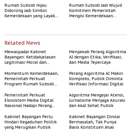
Rumah Subsidi Hijau
Rumah Subsidi Jadi Wujud
Didorong Jadi Simbol
Komitmen Pemerintah
Kemerdekaan yang Layak
Mengisi Kemerdekaan
dan Asri
dengan Kesejahteraan
Related News
Mewaspadai Kabinet
Menjawab Perang Algoritma
Bayangan: Ketidakjelasan
AI dengan Etika, Verifikasi,
Legitimasi Moral dan
dan Media Tepercaya
Representasi
Momentum Kemerdekaan,
Perang Algoritma AI Makin
Pemerintah Perkuat
Kompleks, Publik Diminta
Program Rumah Subsidi
Verifikasi Informasi Digital
untuk Masyarakat
Berpenghasilan Rendah
Pemerintah Perkuat
Algoritma Mengejar Atensi,
Ekosistem Media Digital
Jurnalisme Menjaga Akurasi
Nasional Hadapi Perang
dan Akal Sehat Publik
Algoritma AI
Kabinet Bayangan Perlu
Kabinet Bayangan Dinilai
Hindari Kegaduhan Politik
Bermasalah, Tak Punya
yang Merugikan Publik
Basis Konstituen Jelas