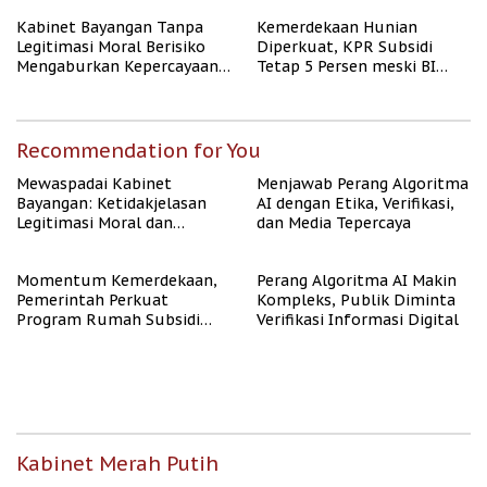
Kabinet Bayangan Tanpa
Kemerdekaan Hunian
Legitimasi Moral Berisiko
Diperkuat, KPR Subsidi
Mengaburkan Kepercayaan
Tetap 5 Persen meski BI
Publik
Rate Naik
Recommendation for You
Mewaspadai Kabinet
Menjawab Perang Algoritma
Bayangan: Ketidakjelasan
AI dengan Etika, Verifikasi,
Legitimasi Moral dan
dan Media Tepercaya
Representasi
Momentum Kemerdekaan,
Perang Algoritma AI Makin
Pemerintah Perkuat
Kompleks, Publik Diminta
Program Rumah Subsidi
Verifikasi Informasi Digital
untuk Masyarakat
Berpenghasilan Rendah
Kabinet Merah Putih