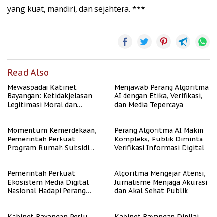
yang kuat, mandiri, dan sejahtera. ***
Read Also
Mewaspadai Kabinet
Menjawab Perang Algoritma
Bayangan: Ketidakjelasan
AI dengan Etika, Verifikasi,
Legitimasi Moral dan
dan Media Tepercaya
Representasi
Momentum Kemerdekaan,
Perang Algoritma AI Makin
Pemerintah Perkuat
Kompleks, Publik Diminta
Program Rumah Subsidi
Verifikasi Informasi Digital
untuk Masyarakat
Berpenghasilan Rendah
Pemerintah Perkuat
Algoritma Mengejar Atensi,
Ekosistem Media Digital
Jurnalisme Menjaga Akurasi
Nasional Hadapi Perang
dan Akal Sehat Publik
Algoritma AI
Kabinet Bayangan Perlu
Kabinet Bayangan Dinilai