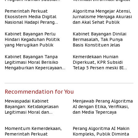
untuk Masyarakat
Berpenghasilan Rendah
Pemerintah Perkuat
Algoritma Mengejar Atensi,
Ekosistem Media Digital
Jurnalisme Menjaga Akurasi
Nasional Hadapi Perang
dan Akal Sehat Publik
Algoritma AI
Kabinet Bayangan Perlu
Kabinet Bayangan Dinilai
Hindari Kegaduhan Politik
Bermasalah, Tak Punya
yang Merugikan Publik
Basis Konstituen Jelas
Kabinet Bayangan Tanpa
Kemerdekaan Hunian
Legitimasi Moral Berisiko
Diperkuat, KPR Subsidi
Mengaburkan Kepercayaan
Tetap 5 Persen meski BI
Publik
Rate Naik
Recommendation for You
Mewaspadai Kabinet
Menjawab Perang Algoritma
Bayangan: Ketidakjelasan
AI dengan Etika, Verifikasi,
Legitimasi Moral dan
dan Media Tepercaya
Representasi
Momentum Kemerdekaan,
Perang Algoritma AI Makin
Pemerintah Perkuat
Kompleks, Publik Diminta