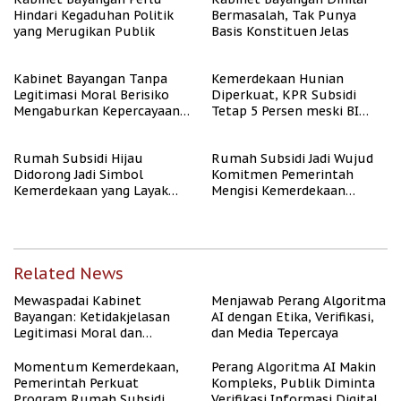
Hindari Kegaduhan Politik
Bermasalah, Tak Punya
yang Merugikan Publik
Basis Konstituen Jelas
Kabinet Bayangan Tanpa
Kemerdekaan Hunian
Legitimasi Moral Berisiko
Diperkuat, KPR Subsidi
Mengaburkan Kepercayaan
Tetap 5 Persen meski BI
Publik
Rate Naik
Rumah Subsidi Hijau
Rumah Subsidi Jadi Wujud
Didorong Jadi Simbol
Komitmen Pemerintah
Kemerdekaan yang Layak
Mengisi Kemerdekaan
dan Asri
dengan Kesejahteraan
Related News
Mewaspadai Kabinet
Menjawab Perang Algoritma
Bayangan: Ketidakjelasan
AI dengan Etika, Verifikasi,
Legitimasi Moral dan
dan Media Tepercaya
Representasi
Momentum Kemerdekaan,
Perang Algoritma AI Makin
Pemerintah Perkuat
Kompleks, Publik Diminta
Program Rumah Subsidi
Verifikasi Informasi Digital