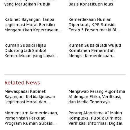
yang Merugikan Publik
Basis Konstituen Jelas
Kabinet Bayangan Tanpa
Kemerdekaan Hunian
Legitimasi Moral Berisiko
Diperkuat, KPR Subsidi
Mengaburkan Kepercayaan
Tetap 5 Persen meski BI
Publik
Rate Naik
Rumah Subsidi Hijau
Rumah Subsidi Jadi Wujud
Didorong Jadi Simbol
Komitmen Pemerintah
Kemerdekaan yang Layak
Mengisi Kemerdekaan
dan Asri
dengan Kesejahteraan
Related News
Mewaspadai Kabinet
Menjawab Perang Algoritma
Bayangan: Ketidakjelasan
AI dengan Etika, Verifikasi,
Legitimasi Moral dan
dan Media Tepercaya
Representasi
Momentum Kemerdekaan,
Perang Algoritma AI Makin
Pemerintah Perkuat
Kompleks, Publik Diminta
Program Rumah Subsidi
Verifikasi Informasi Digital
untuk Masyarakat