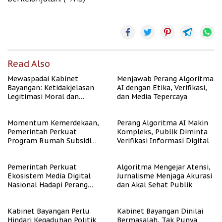
Read Also
Mewaspadai Kabinet
Menjawab Perang Algoritma
Bayangan: Ketidakjelasan
AI dengan Etika, Verifikasi,
Legitimasi Moral dan
dan Media Tepercaya
Representasi
Momentum Kemerdekaan,
Perang Algoritma AI Makin
Pemerintah Perkuat
Kompleks, Publik Diminta
Program Rumah Subsidi
Verifikasi Informasi Digital
untuk Masyarakat
Berpenghasilan Rendah
Pemerintah Perkuat
Algoritma Mengejar Atensi,
Ekosistem Media Digital
Jurnalisme Menjaga Akurasi
Nasional Hadapi Perang
dan Akal Sehat Publik
Algoritma AI
Kabinet Bayangan Perlu
Kabinet Bayangan Dinilai
Hindari Kegaduhan Politik
Bermasalah, Tak Punya