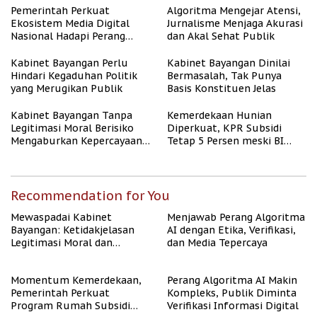
Berpenghasilan Rendah
Pemerintah Perkuat
Algoritma Mengejar Atensi,
Ekosistem Media Digital
Jurnalisme Menjaga Akurasi
Nasional Hadapi Perang
dan Akal Sehat Publik
Algoritma AI
Kabinet Bayangan Perlu
Kabinet Bayangan Dinilai
Hindari Kegaduhan Politik
Bermasalah, Tak Punya
yang Merugikan Publik
Basis Konstituen Jelas
Kabinet Bayangan Tanpa
Kemerdekaan Hunian
Legitimasi Moral Berisiko
Diperkuat, KPR Subsidi
Mengaburkan Kepercayaan
Tetap 5 Persen meski BI
Publik
Rate Naik
Recommendation for You
Mewaspadai Kabinet
Menjawab Perang Algoritma
Bayangan: Ketidakjelasan
AI dengan Etika, Verifikasi,
Legitimasi Moral dan
dan Media Tepercaya
Representasi
Momentum Kemerdekaan,
Perang Algoritma AI Makin
Pemerintah Perkuat
Kompleks, Publik Diminta
Program Rumah Subsidi
Verifikasi Informasi Digital