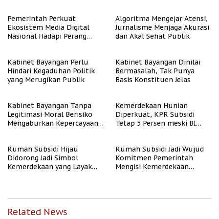
untuk Masyarakat
Berpenghasilan Rendah
Pemerintah Perkuat
Algoritma Mengejar Atensi,
Ekosistem Media Digital
Jurnalisme Menjaga Akurasi
Nasional Hadapi Perang
dan Akal Sehat Publik
Algoritma AI
Kabinet Bayangan Perlu
Kabinet Bayangan Dinilai
Hindari Kegaduhan Politik
Bermasalah, Tak Punya
yang Merugikan Publik
Basis Konstituen Jelas
Kabinet Bayangan Tanpa
Kemerdekaan Hunian
Legitimasi Moral Berisiko
Diperkuat, KPR Subsidi
Mengaburkan Kepercayaan
Tetap 5 Persen meski BI
Publik
Rate Naik
Rumah Subsidi Hijau
Rumah Subsidi Jadi Wujud
Didorong Jadi Simbol
Komitmen Pemerintah
Kemerdekaan yang Layak
Mengisi Kemerdekaan
dan Asri
dengan Kesejahteraan
Related News