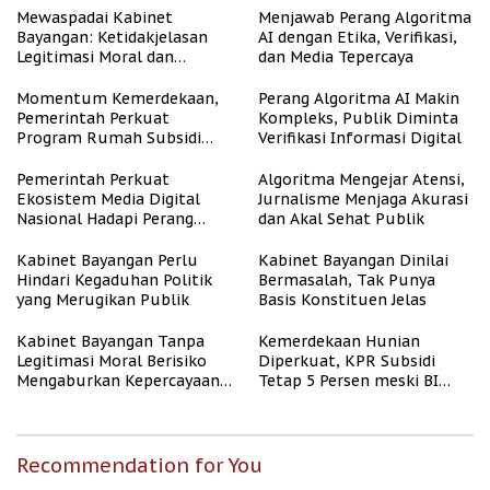
Mewaspadai Kabinet
Menjawab Perang Algoritma
Bayangan: Ketidakjelasan
AI dengan Etika, Verifikasi,
Legitimasi Moral dan
dan Media Tepercaya
Representasi
Momentum Kemerdekaan,
Perang Algoritma AI Makin
Pemerintah Perkuat
Kompleks, Publik Diminta
Program Rumah Subsidi
Verifikasi Informasi Digital
untuk Masyarakat
Berpenghasilan Rendah
Pemerintah Perkuat
Algoritma Mengejar Atensi,
Ekosistem Media Digital
Jurnalisme Menjaga Akurasi
Nasional Hadapi Perang
dan Akal Sehat Publik
Algoritma AI
Kabinet Bayangan Perlu
Kabinet Bayangan Dinilai
Hindari Kegaduhan Politik
Bermasalah, Tak Punya
yang Merugikan Publik
Basis Konstituen Jelas
Kabinet Bayangan Tanpa
Kemerdekaan Hunian
Legitimasi Moral Berisiko
Diperkuat, KPR Subsidi
Mengaburkan Kepercayaan
Tetap 5 Persen meski BI
Publik
Rate Naik
Recommendation for You