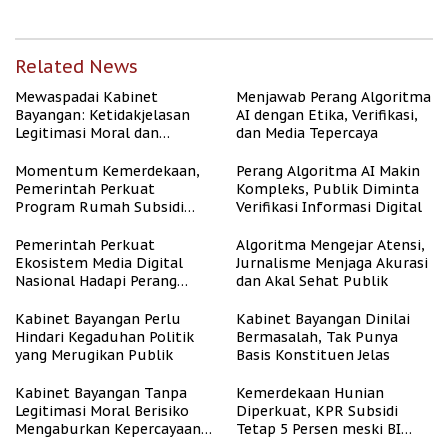
Related News
Mewaspadai Kabinet
Menjawab Perang Algoritma
Bayangan: Ketidakjelasan
AI dengan Etika, Verifikasi,
Legitimasi Moral dan
dan Media Tepercaya
Representasi
Momentum Kemerdekaan,
Perang Algoritma AI Makin
Pemerintah Perkuat
Kompleks, Publik Diminta
Program Rumah Subsidi
Verifikasi Informasi Digital
untuk Masyarakat
Berpenghasilan Rendah
Pemerintah Perkuat
Algoritma Mengejar Atensi,
Ekosistem Media Digital
Jurnalisme Menjaga Akurasi
Nasional Hadapi Perang
dan Akal Sehat Publik
Algoritma AI
Kabinet Bayangan Perlu
Kabinet Bayangan Dinilai
Hindari Kegaduhan Politik
Bermasalah, Tak Punya
yang Merugikan Publik
Basis Konstituen Jelas
Kabinet Bayangan Tanpa
Kemerdekaan Hunian
Legitimasi Moral Berisiko
Diperkuat, KPR Subsidi
Mengaburkan Kepercayaan
Tetap 5 Persen meski BI
Publik
Rate Naik