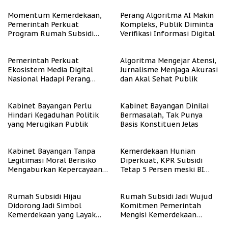
Momentum Kemerdekaan,
Perang Algoritma AI Makin
Pemerintah Perkuat
Kompleks, Publik Diminta
Program Rumah Subsidi
Verifikasi Informasi Digital
untuk Masyarakat
Berpenghasilan Rendah
Pemerintah Perkuat
Algoritma Mengejar Atensi,
Ekosistem Media Digital
Jurnalisme Menjaga Akurasi
Nasional Hadapi Perang
dan Akal Sehat Publik
Algoritma AI
Kabinet Bayangan Perlu
Kabinet Bayangan Dinilai
Hindari Kegaduhan Politik
Bermasalah, Tak Punya
yang Merugikan Publik
Basis Konstituen Jelas
Kabinet Bayangan Tanpa
Kemerdekaan Hunian
Legitimasi Moral Berisiko
Diperkuat, KPR Subsidi
Mengaburkan Kepercayaan
Tetap 5 Persen meski BI
Publik
Rate Naik
Rumah Subsidi Hijau
Rumah Subsidi Jadi Wujud
Didorong Jadi Simbol
Komitmen Pemerintah
Kemerdekaan yang Layak
Mengisi Kemerdekaan
dan Asri
dengan Kesejahteraan