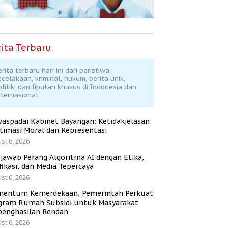
ita Terbaru
rita terbaru hari ini dari peristiwa,
ecelakaan, kriminal, hukum, berita unik,
olitik, dan liputan khusus di Indonesia dan
nternasional.
aspadai Kabinet Bayangan: Ketidakjelasan
itimasi Moral dan Representasi
st 6, 2026
jawab Perang Algoritma AI dengan Etika,
fikasi, dan Media Tepercaya
st 6, 2026
entum Kemerdekaan, Pemerintah Perkuat
gram Rumah Subsidi untuk Masyarakat
penghasilan Rendah
st 6, 2026