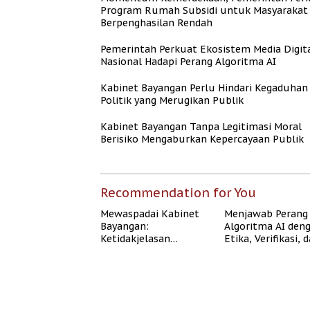
Program Rumah Subsidi untuk Masyarakat
Berpenghasilan Rendah
Pemerintah Perkuat Ekosistem Media Digit
Nasional Hadapi Perang Algoritma AI
Kabinet Bayangan Perlu Hindari Kegaduhan
Politik yang Merugikan Publik
Kabinet Bayangan Tanpa Legitimasi Moral
Berisiko Mengaburkan Kepercayaan Publik
Recommendation for You
Mewaspadai Kabinet
Menjawab Perang
Bayangan:
Algoritma AI den
Ketidakjelasan
Etika, Verifikasi, 
Legitimasi Moral dan
Media Tepercaya
Representasi