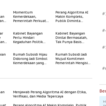
Momentum
Perang Algoritma AI
#
gan
Kemerdekaan,
Makin Kompleks,
dan
Pemerintah Perkuat
Publik Diminta
Program Rumah
Verifikasi Informasi
Subsidi untuk
Digital
#
ar
Kabinet Bayangan
Kabinet Bayangan
Masyarakat
e
Perlu Hindari
Dinilai Bermasalah,
Berpenghasilan
dan
Kegaduhan Politik
Tak Punya Basis
Rendah
yang Merugikan
Konstituen Jelas
#
Publik
ian
Rumah Subsidi Hijau
Rumah Subsidi Jadi
Didorong Jadi Simbol
Wujud Komitmen
Kemerdekaan yang
Pemerintah Mengisi
Rate
Layak dan Asri
Kemerdekaan dengan
#
Kesejahteraan
Ber
san
Menjawab Perang Algoritma AI dengan Etika,
Verifikasi, dan Media Tepercaya
M
kuat
Perang Algoritma AI Makin Kompleks, Publik
p