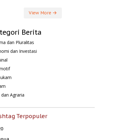
View More
tegori Berita
a dan Pluralitas
omi dan Investasi
inal
motif
hukam
am
dan Agraria
shtag Terpopuler
20
apua