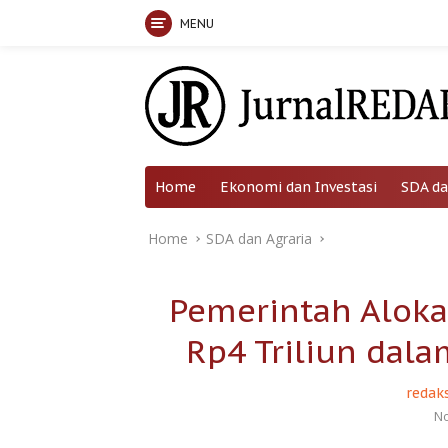
MENU
Skip
to
content
Home
Ekonomi dan Investasi
SDA da
Home
SDA dan Agraria
Pemerintah Aloka
Rp4 Triliun dala
redaks
No