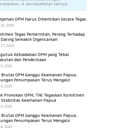
erampokan, & aksi kejahatan lainnya.
ejaman OPM Harus Dihentikan Secara Tegas
 23, 2025
itmen Tegas Pemerintah, Perang Terhadap
i Daring Semakin Digencarkan
 11, 2025
gutuk Kebiadaban OPM yang Tebar
akutan dan Penderitaan
 9, 2025
i Brutal OPM Ganggu Keamanan Papua,
ungan Penumpasan Terus Mengalir
 9, 2025
ak Provokasi OPM, TNI Tegaskan Komitmen
a Stabilitas Keamanan Papua
 9, 2025
i Brutal OPM Ganggu Keamanan Papua,
ungan Penumpasan Terus Mengalir
 8, 2025