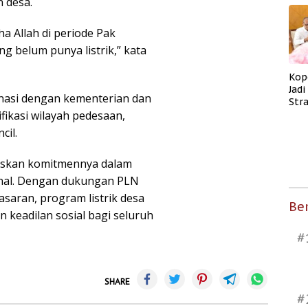
 desa.
ha Allah di periode Pak
ng belum punya listrik,” kata
Kop
Jad
nasi dengan kementerian dan
Str
fikasi wilayah pedesaan,
Men
Kes
cil.
gaskan komitmennya dalam
nal. Dengan dukungan PLN
saran, program listrik desa
Ber
 keadilan sosial bagi seluruh
#
SHARE
#