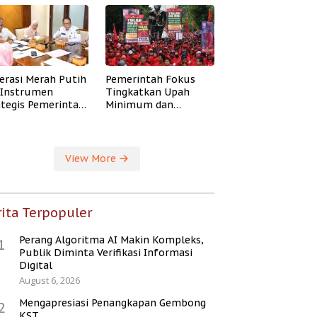
erasi Merah Putih
Pemerintah Fokus
i Instrumen
Tingkatkan Upah
ategis Pemerintah
Minimum dan
ingkatkan
Jaminan Sosial Buruh
ejahteraan Desa
View More
ita Terpopuler
Perang Algoritma AI Makin Kompleks,
1
Publik Diminta Verifikasi Informasi
Digital
August 6, 2026
Mengapresiasi Penangkapan Gembong
2
KST