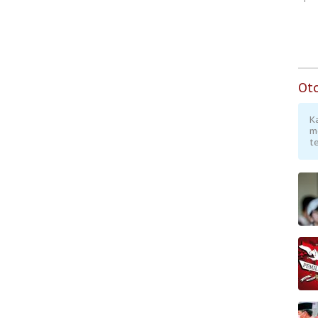
Ot
K
m
te