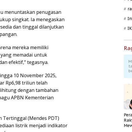
ra
ampu menuntaskan penugasan
In
ukup singkat. Ia menegaskan
rsedia dan tinggal dilanjutkan
I
apangan.
arena mereka memiliki
Ra
n yang memadai untuk
an efektif,” tegasnya.
M
t
b
ingga 10 November 2025,
r Rp6,98 triliun telah
 dihitung dengan tambahan
i pagu APBN Kementerian
Per
 Tertinggal (Mendes PDT)
Rak
iaan listrik menjadi indikator
Mew
Pend