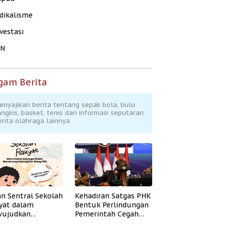
dikalisme
vestasi
KN
gam Berita
enyajikan berita tentang sepak bola, bulu
angkis, basket, tenis dan informasi seputaran
erita olahraga lainnya
an Sentral Sekolah
Kehadiran Satgas PHK
yat dalam
Bentuk Perlindungan
ujudkan
Pemerintah Cegah
idikan Inklusif
Badai PHK