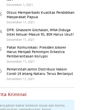
December 1, 2021
Otsus Memperbaiki Kualitas Pendidikan
3
Masyarakat Papua
December 11, 2021
DPR: Ghassem Gilchalan, WNA Diduga
4
Intel Keluar-Masuk RI, BIN Harus Usut!
December 11, 2021
Pakar Komunikasi: Presiden Jokowi
5
Harus Menjadi Pemimpin Orkestra
Pemberantasan Korupsi
December 11, 2021
Pemerintah Jamin Distribusi Vaksin
6
Covid-19 Jelang Nataru Terus Berlanjut
December 11, 2021
ita Kriminal
enyajikan kabar kriminal mulai dari berita
embunuhan, pemerkosaan, begal,