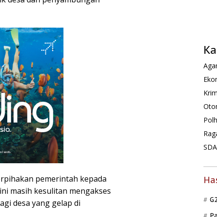
Ka
Agam
Ekon
Krim
Oto
Pol
Rag
SDA 
erpihakan pemerintah kepada
Ha
 ini masih kesulitan mengakses
G
lagi desa yang gelap di
P