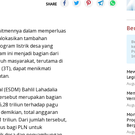
SHARE
Ber
mitmennya dalam memperluas
alokasikan tambahan
Be
ogram listrik desa yang
k
P
am ini menjadi bagian dari
I
ruh masyarakat, terutama di
r (3T), dapat menikmati
Mew
utan.
Leg
Augu
 (ESDM) Bahlil Lahadalia
Men
ersebut merupakan bagian
Veri
28 triliun terhadap pagu
Augu
demikian, total anggaran
Mom
riliun. Dari jumlah tersebut,
Pro
Ber
usus bagi PLN untuk
Augu
rik desa dan penyambungan