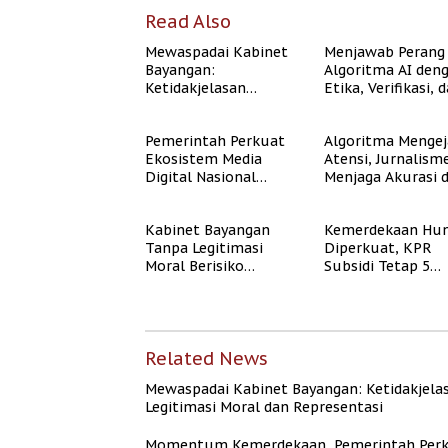
Read Also
Mewaspadai Kabinet
Menjawab Perang
Bayangan:
Algoritma AI den
Ketidakjelasan
Etika, Verifikasi, 
Legitimasi Moral dan
Media Tepercaya
Representasi
Pemerintah Perkuat
Algoritma Mengej
Ekosistem Media
Atensi, Jurnalism
Digital Nasional
Menjaga Akurasi 
Hadapi Perang
Akal Sehat Publik
Algoritma AI
Kabinet Bayangan
Kemerdekaan Hun
Tanpa Legitimasi
Diperkuat, KPR
Moral Berisiko
Subsidi Tetap 5
Mengaburkan
Persen meski BI 
Kepercayaan Publik
Naik
Related News
Mewaspadai Kabinet Bayangan: Ketidakjela
Legitimasi Moral dan Representasi
Momentum Kemerdekaan, Pemerintah Per