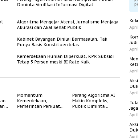
p
Diminta Verifikasi Informasi Digital
Kek
al
Algoritma Mengejar Atensi, Jurnalisme Menjaga
April
Akurasi dan Akal Sehat Publik
Kom
Kabinet Bayangan Dinilai Bermasalah, Tak
Jud
Punya Basis Konstituen Jelas
April
Kemerdekaan Hunian Diperkuat, KPR Subsidi
Men
Tetap 5 Persen meski BI Rate Naik
Ket
April
Aks
Duk
April
Momentum
Perang Algoritma AI
gan
Kemerdekaan,
Makin Kompleks,
Tol
dan
Pemerintah Perkuat
Publik Diminta
Jag
Program Rumah
Verifikasi Informasi
April
Subsidi untuk
Digital
Masyarakat
Aks
Berpenghasilan
Duk
Rendah
April