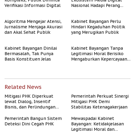
Kompleks, Publik Diminta
Ekosistem Media Digital
Verifikasi Informasi Digital
Nasional Hadapi Perang
Algoritma AI
Algoritma Mengejar Atensi,
Kabinet Bayangan Perlu
Jurnalisme Menjaga Akurasi
Hindari Kegaduhan Politik
dan Akal Sehat Publik
yang Merugikan Publik
Kabinet Bayangan Dinilai
Kabinet Bayangan Tanpa
Bermasalah, Tak Punya
Legitimasi Moral Berisiko
Basis Konstituen Jelas
Mengaburkan Kepercayaan
Publik
Related News
Mitigasi PHK Diperkuat
Pemerintah Perkuat Sinergi
lewat Dialog, Insentif
Mitigasi PHK Demi
Bisnis, dan Perlindungan
Stabilitas Ketenagakerjaan
Tenaga Kerja
Pemerintah Bangun Sistem
Mewaspadai Kabinet
Deteksi Dini Cegah PHK
Bayangan: Ketidakjelasan
Legitimasi Moral dan
Representasi