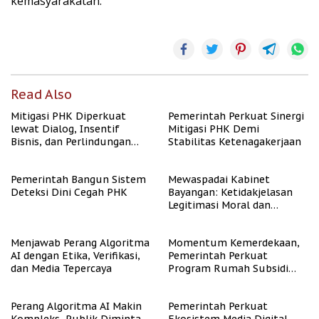
kemasyarakatan.
Read Also
Mitigasi PHK Diperkuat
Pemerintah Perkuat Sinergi
lewat Dialog, Insentif
Mitigasi PHK Demi
Bisnis, dan Perlindungan
Stabilitas Ketenagakerjaan
Tenaga Kerja
Pemerintah Bangun Sistem
Mewaspadai Kabinet
Deteksi Dini Cegah PHK
Bayangan: Ketidakjelasan
Legitimasi Moral dan
Representasi
Menjawab Perang Algoritma
Momentum Kemerdekaan,
AI dengan Etika, Verifikasi,
Pemerintah Perkuat
dan Media Tepercaya
Program Rumah Subsidi
untuk Masyarakat
Berpenghasilan Rendah
Perang Algoritma AI Makin
Pemerintah Perkuat