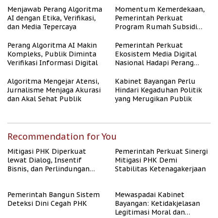
Menjawab Perang Algoritma
Momentum Kemerdekaan,
AI dengan Etika, Verifikasi,
Pemerintah Perkuat
dan Media Tepercaya
Program Rumah Subsidi
untuk Masyarakat
Berpenghasilan Rendah
Perang Algoritma AI Makin
Pemerintah Perkuat
Kompleks, Publik Diminta
Ekosistem Media Digital
Verifikasi Informasi Digital
Nasional Hadapi Perang
Algoritma AI
Algoritma Mengejar Atensi,
Kabinet Bayangan Perlu
Jurnalisme Menjaga Akurasi
Hindari Kegaduhan Politik
dan Akal Sehat Publik
yang Merugikan Publik
Recommendation for You
Mitigasi PHK Diperkuat
Pemerintah Perkuat Sinergi
lewat Dialog, Insentif
Mitigasi PHK Demi
Bisnis, dan Perlindungan
Stabilitas Ketenagakerjaan
Tenaga Kerja
Pemerintah Bangun Sistem
Mewaspadai Kabinet
Deteksi Dini Cegah PHK
Bayangan: Ketidakjelasan
Legitimasi Moral dan