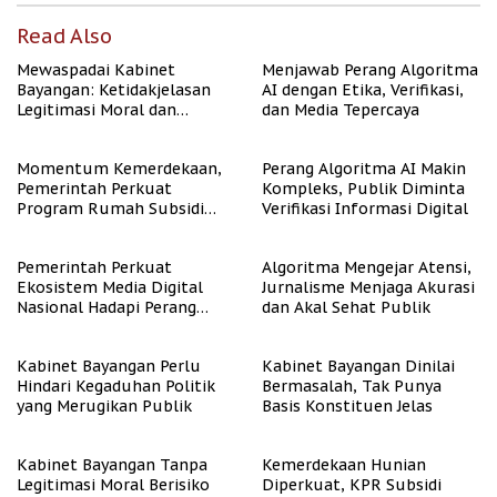
Read Also
Mewaspadai Kabinet
Menjawab Perang Algoritma
Bayangan: Ketidakjelasan
AI dengan Etika, Verifikasi,
Legitimasi Moral dan
dan Media Tepercaya
Representasi
Momentum Kemerdekaan,
Perang Algoritma AI Makin
Pemerintah Perkuat
Kompleks, Publik Diminta
Program Rumah Subsidi
Verifikasi Informasi Digital
untuk Masyarakat
Berpenghasilan Rendah
Pemerintah Perkuat
Algoritma Mengejar Atensi,
Ekosistem Media Digital
Jurnalisme Menjaga Akurasi
Nasional Hadapi Perang
dan Akal Sehat Publik
Algoritma AI
Kabinet Bayangan Perlu
Kabinet Bayangan Dinilai
Hindari Kegaduhan Politik
Bermasalah, Tak Punya
yang Merugikan Publik
Basis Konstituen Jelas
Kabinet Bayangan Tanpa
Kemerdekaan Hunian
Legitimasi Moral Berisiko
Diperkuat, KPR Subsidi