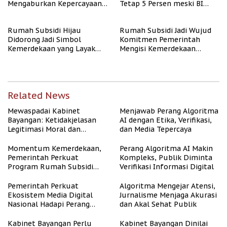
Mengaburkan Kepercayaan
Tetap 5 Persen meski BI
Publik
Rate Naik
Rumah Subsidi Hijau
Rumah Subsidi Jadi Wujud
Didorong Jadi Simbol
Komitmen Pemerintah
Kemerdekaan yang Layak
Mengisi Kemerdekaan
dan Asri
dengan Kesejahteraan
Related News
Mewaspadai Kabinet
Menjawab Perang Algoritma
Bayangan: Ketidakjelasan
AI dengan Etika, Verifikasi,
Legitimasi Moral dan
dan Media Tepercaya
Representasi
Momentum Kemerdekaan,
Perang Algoritma AI Makin
Pemerintah Perkuat
Kompleks, Publik Diminta
Program Rumah Subsidi
Verifikasi Informasi Digital
untuk Masyarakat
Berpenghasilan Rendah
Pemerintah Perkuat
Algoritma Mengejar Atensi,
Ekosistem Media Digital
Jurnalisme Menjaga Akurasi
Nasional Hadapi Perang
dan Akal Sehat Publik
Algoritma AI
Kabinet Bayangan Perlu
Kabinet Bayangan Dinilai