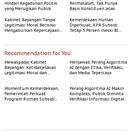
Hindari Kegaduhan Politik
Bermasalah, Tak Punya
yang Merugikan Publik
Basis Konstituen Jelas
Kabinet Bayangan Tanpa
Kemerdekaan Hunian
Legitimasi Moral Berisiko
Diperkuat, KPR Subsidi
Mengaburkan Kepercayaan
Tetap 5 Persen meski BI
Publik
Rate Naik
Recommendation for You
Mewaspadai Kabinet
Menjawab Perang Algoritma
Bayangan: Ketidakjelasan
AI dengan Etika, Verifikasi,
Legitimasi Moral dan
dan Media Tepercaya
Representasi
Momentum Kemerdekaan,
Perang Algoritma AI Makin
Pemerintah Perkuat
Kompleks, Publik Diminta
Program Rumah Subsidi
Verifikasi Informasi Digital
untuk Masyarakat
Berpenghasilan Rendah