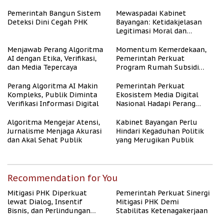
Tenaga Kerja
Pemerintah Bangun Sistem
Mewaspadai Kabinet
Deteksi Dini Cegah PHK
Bayangan: Ketidakjelasan
Legitimasi Moral dan
Representasi
Menjawab Perang Algoritma
Momentum Kemerdekaan,
AI dengan Etika, Verifikasi,
Pemerintah Perkuat
dan Media Tepercaya
Program Rumah Subsidi
untuk Masyarakat
Berpenghasilan Rendah
Perang Algoritma AI Makin
Pemerintah Perkuat
Kompleks, Publik Diminta
Ekosistem Media Digital
Verifikasi Informasi Digital
Nasional Hadapi Perang
Algoritma AI
Algoritma Mengejar Atensi,
Kabinet Bayangan Perlu
Jurnalisme Menjaga Akurasi
Hindari Kegaduhan Politik
dan Akal Sehat Publik
yang Merugikan Publik
Recommendation for You
Mitigasi PHK Diperkuat
Pemerintah Perkuat Sinergi
lewat Dialog, Insentif
Mitigasi PHK Demi
Bisnis, dan Perlindungan
Stabilitas Ketenagakerjaan
Tenaga Kerja