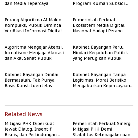
dan Media Tepercaya
Program Rumah Subsidi
untuk Masyarakat
Berpenghasilan Rendah
Perang Algoritma AI Makin
Pemerintah Perkuat
Kompleks, Publik Diminta
Ekosistem Media Digital
Verifikasi Informasi Digital
Nasional Hadapi Perang
Algoritma AI
Algoritma Mengejar Atensi,
Kabinet Bayangan Perlu
Jurnalisme Menjaga Akurasi
Hindari Kegaduhan Politik
dan Akal Sehat Publik
yang Merugikan Publik
Kabinet Bayangan Dinilai
Kabinet Bayangan Tanpa
Bermasalah, Tak Punya
Legitimasi Moral Berisiko
Basis Konstituen Jelas
Mengaburkan Kepercayaan
Publik
Related News
Mitigasi PHK Diperkuat
Pemerintah Perkuat Sinergi
lewat Dialog, Insentif
Mitigasi PHK Demi
Bisnis, dan Perlindungan
Stabilitas Ketenagakerjaan